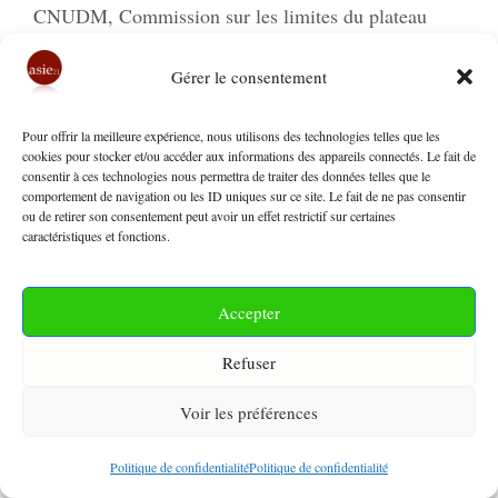
CNUDM
,
Commission sur les limites du plateau
continental
,
EDCA
,
Enhanced Defense Cooperation
Gérer le consentement
Agreement
,
États-Unis
,
Hubo
,
Itbayat
,
Malaisie
,
Maritime Cooperative Activity
,
mer de Chine du
Pour offrir la meilleure expérience, nous utilisons des technologies telles que les
Sud
,
Philippines
,
South China Sea
,
Southern banks
,
cookies pour stocker et/ou accéder aux informations des appareils connectés. Le fait de
consentir à ces technologies nous permettra de traiter des données telles que le
Thitu
,
UNCLOS
,
United Nations Convention on the
comportement de navigation ou les ID uniques sur ce site. Le fait de ne pas consentir
ou de retirer son consentement peut avoir un effet restrictif sur certaines
law of the sea
,
Vietnam
,
Yuncheng
caractéristiques et fonctions.
Laisser un commentaire
Accepter
Refuser
Mers de Chine – Chine – États-Unis :
Voir les préférences
Violations chinoises de l’espace
aérien international
Politique de confidentialité
Politique de confidentialité