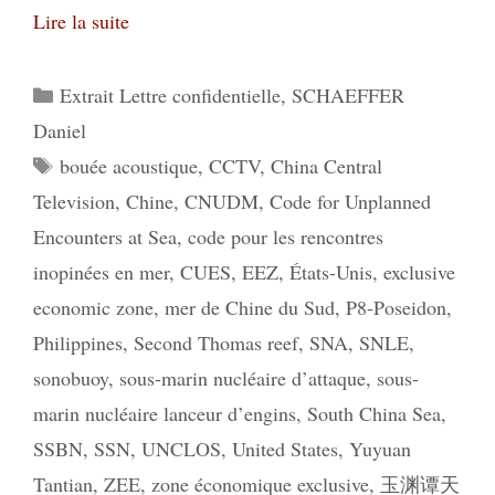
Lire la suite
Catégories
Extrait Lettre confidentielle
,
SCHAEFFER
Daniel
Étiquettes
bouée acoustique
,
CCTV
,
China Central
Television
,
Chine
,
CNUDM
,
Code for Unplanned
Encounters at Sea
,
code pour les rencontres
inopinées en mer
,
CUES
,
EEZ
,
États-Unis
,
exclusive
economic zone
,
mer de Chine du Sud
,
P8-Poseidon
,
Philippines
,
Second Thomas reef
,
SNA
,
SNLE
,
sonobuoy
,
sous-marin nucléaire d’attaque
,
sous-
marin nucléaire lanceur d’engins
,
South China Sea
,
SSBN
,
SSN
,
UNCLOS
,
United States
,
Yuyuan
Tantian
,
ZEE
,
zone économique exclusive
,
玉渊谭天