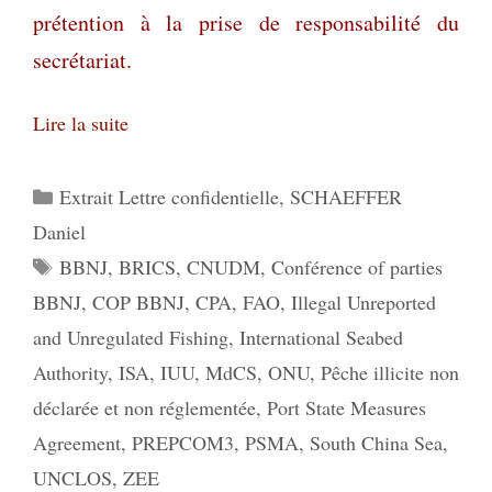
prétention à la prise de responsabilité du
secrétariat.
Lire la suite
Catégories
Extrait Lettre confidentielle
,
SCHAEFFER
Daniel
Étiquettes
BBNJ
,
BRICS
,
CNUDM
,
Conférence of parties
BBNJ
,
COP BBNJ
,
CPA
,
FAO
,
Illegal Unreported
and Unregulated Fishing
,
International Seabed
Authority
,
ISA
,
IUU
,
MdCS
,
ONU
,
Pêche illicite non
déclarée et non réglementée
,
Port State Measures
Agreement
,
PREPCOM3
,
PSMA
,
South China Sea
,
UNCLOS
,
ZEE