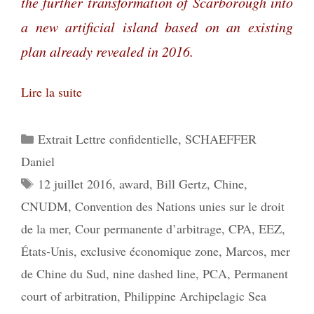
the further transformation of Scarborough into
a new artificial island based on an existing
plan already revealed in 2016.
Lire la suite
Catégories
Extrait Lettre confidentielle
,
SCHAEFFER
Daniel
Étiquettes
12 juillet 2016
,
award
,
Bill Gertz
,
Chine
,
CNUDM
,
Convention des Nations unies sur le droit
de la mer
,
Cour permanente d’arbitrage
,
CPA
,
EEZ
,
États-Unis
,
exclusive économique zone
,
Marcos
,
mer
de Chine du Sud
,
nine dashed line
,
PCA
,
Permanent
court of arbitration
,
Philippine Archipelagic Sea