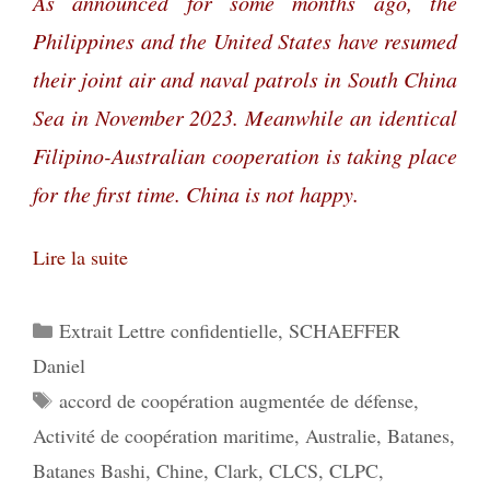
As announced for some months ago, the
Philippines and the United States have resumed
their joint air and naval patrols in South China
Sea in November 2023. Meanwhile an identical
Filipino-Australian cooperation is taking place
for the first time. China is not happy.
Lire la suite
Catégories
Extrait Lettre confidentielle
,
SCHAEFFER
Daniel
Étiquettes
accord de coopération augmentée de défense
,
Activité de coopération maritime
,
Australie
,
Batanes
,
Batanes Bashi
,
Chine
,
Clark
,
CLCS
,
CLPC
,