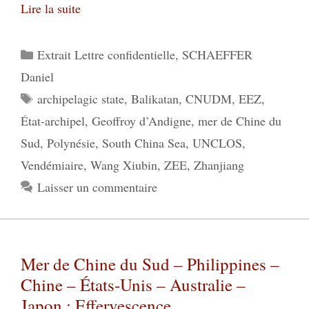
Lire la suite
Catégories
Extrait Lettre confidentielle
,
SCHAEFFER
Daniel
Étiquettes
archipelagic state
,
Balikatan
,
CNUDM
,
EEZ
,
État-archipel
,
Geoffroy d’Andigne
,
mer de Chine du
Sud
,
Polynésie
,
South China Sea
,
UNCLOS
,
Vendémiaire
,
Wang Xiubin
,
ZEE
,
Zhanjiang
Laisser un commentaire
Mer de Chine du Sud – Philippines –
Chine – États-Unis – Australie –
Japon : Effervescence