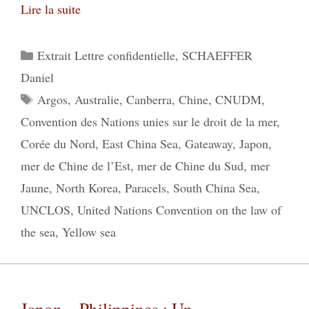
Lire la suite
Catégories
Extrait Lettre confidentielle
,
SCHAEFFER
Daniel
Étiquettes
Argos
,
Australie
,
Canberra
,
Chine
,
CNUDM
,
Convention des Nations unies sur le droit de la mer
,
Corée du Nord
,
East China Sea
,
Gateaway
,
Japon
,
mer de Chine de l’Est
,
mer de Chine du Sud
,
mer
Jaune
,
North Korea
,
Paracels
,
South China Sea
,
UNCLOS
,
United Nations Convention on the law of
the sea
,
Yellow sea
Japon – Philippines : Un