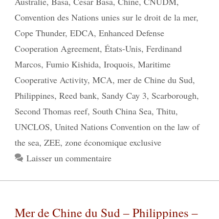
Australie
,
Basa
,
Cesar Basa
,
Chine
,
CNUDM
,
Convention des Nations unies sur le droit de la mer
,
Cope Thunder
,
EDCA
,
Enhanced Defense
Cooperation Agreement
,
États-Unis
,
Ferdinand
Marcos
,
Fumio Kishida
,
Iroquois
,
Maritime
Cooperative Activity
,
MCA
,
mer de Chine du Sud
,
Philippines
,
Reed bank
,
Sandy Cay 3
,
Scarborough
,
Second Thomas reef
,
South China Sea
,
Thitu
,
UNCLOS
,
United Nations Convention on the law of
the sea
,
ZEE
,
zone économique exclusive
Laisser un commentaire
Mer de Chine du Sud – Philippines –