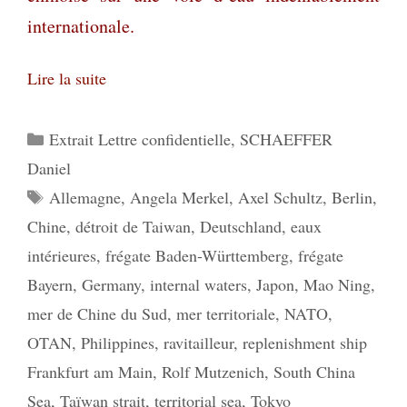
internationale.
Lire la suite
Catégories
Extrait Lettre confidentielle
,
SCHAEFFER
Daniel
Étiquettes
Allemagne
,
Angela Merkel
,
Axel Schultz
,
Berlin
,
Chine
,
détroit de Taiwan
,
Deutschland
,
eaux
intérieures
,
frégate Baden-Württemberg
,
frégate
Bayern
,
Germany
,
internal waters
,
Japon
,
Mao Ning
,
mer de Chine du Sud
,
mer territoriale
,
NATO
,
OTAN
,
Philippines
,
ravitailleur
,
replenishment ship
Frankfurt am Main
,
Rolf Mutzenich
,
South China
Sea
,
Taïwan strait
,
territorial sea
,
Tokyo