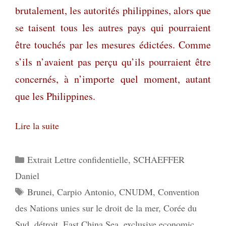
brutalement, les autorités philippines, alors que
se taisent tous les autres pays qui pourraient
être touchés par les mesures édictées. Comme
s’ils n’avaient pas perçu qu’ils pourraient être
concernés, à n’importe quel moment, autant
que les Philippines.
Lire la suite
Catégories
Extrait Lettre confidentielle
,
SCHAEFFER
Daniel
Étiquettes
Brunei
,
Carpio Antonio
,
CNUDM
,
Convention
des Nations unies sur le droit de la mer
,
Corée du
Sud
,
détroit
,
East China Sea
,
exclusive economic