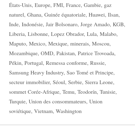
États-Unis
,
Europe
,
FMI
,
France
,
Gambie
,
gaz
naturel
,
Ghana
,
Guinée équatoriale
,
Huawei
,
Ilsan
,
Inde
,
Indonésie
,
Jair Bolsonaro
,
Jorge Amado
,
KGB
,
Liberia
,
Lisbonne
,
Lopez Obrador
,
Lula
,
Malabo
,
Maputo
,
Mexico
,
Mexique
,
minerais
,
Moscou
,
Mozambique
,
OMD
,
Pakistan
,
Patrice Trovoada
,
Pékin
,
Portugal
,
Remessa conforme
,
Russie
,
Samsung Heavy Industry
,
Sao Tomé et Principe
,
secteur immobilier
,
Séoul
,
Serbie
,
Sierra Leone
,
sommet Corée-Afrique
,
Temu
,
Teodorín
,
Tunisie
,
Turquie
,
Union des consommateurs
,
Union
soviétique
,
Vietnam
,
Washington