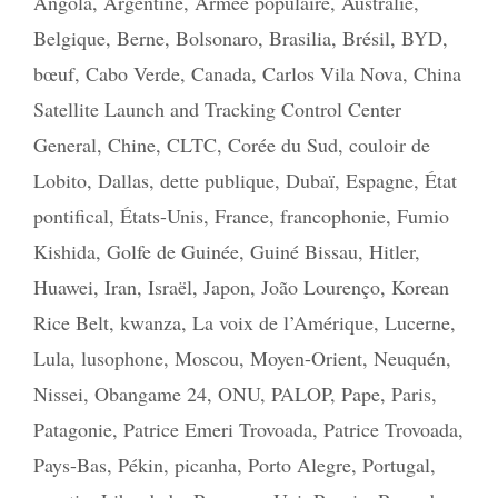
Angola
,
Argentine
,
Armée populaire
,
Australie
,
Belgique
,
Berne
,
Bolsonaro
,
Brasilia
,
Brésil
,
BYD
,
bœuf
,
Cabo Verde
,
Canada
,
Carlos Vila Nova
,
China
Satellite Launch and Tracking Control Center
General
,
Chine
,
CLTC
,
Corée du Sud
,
couloir de
Lobito
,
Dallas
,
dette publique
,
Dubaï
,
Espagne
,
État
pontifical
,
États-Unis
,
France
,
francophonie
,
Fumio
Kishida
,
Golfe de Guinée
,
Guiné Bissau
,
Hitler
,
Huawei
,
Iran
,
Israël
,
Japon
,
João Lourenço
,
Korean
Rice Belt
,
kwanza
,
La voix de l’Amérique
,
Lucerne
,
Lula
,
lusophone
,
Moscou
,
Moyen-Orient
,
Neuquén
,
Nissei
,
Obangame 24
,
ONU
,
PALOP
,
Pape
,
Paris
,
Patagonie
,
Patrice Emeri Trovoada
,
Patrice Trovoada
,
Pays-Bas
,
Pékin
,
picanha
,
Porto Alegre
,
Portugal
,