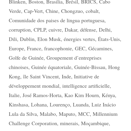
Blinken
,
Boston
,
Brasilia
,
Brésil
,
BRICS
,
Cabo
Verde
,
Cap-Vert
,
Chine
,
Chongzuo
,
cobalt
,
Comunidade dos paises de lingua portuguesa
,
corruption
,
CPLP
,
cuivre
,
Dakar
,
défense
,
Delhi
,
Dili
,
Dublin
,
Elon Musk
,
énergies vertes
,
États-Unis
,
Europe
,
France
,
francophonie
,
GEC
,
Gécamines
,
Golfe de Guinée
,
Groupement d’entreprises
chinoises
,
Guinée équatoriale
,
Guinée-Bissau
,
Hong
Kong
,
île Saint Vincent
,
Inde
,
Initiative de
développement mondial
,
intelligence artificielle
,
Italie
,
José Ramos-Horta
,
Kao Kim Hourn
,
Kénya
,
Kinshasa
,
Lohana
,
Lourenço
,
Luanda
,
Luiz Inácio
Lula da Silva
,
Malabo
,
Maputo
,
MCC
,
Millennium
Challenge Corporation
,
minerais
,
Moçambique
,