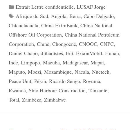
Catégories
Extrait Lettre confidentielle
,
LUSAF Jorge
Étiquettes
Afrique du Sud
,
Angola
,
Beira
,
Cabo Delgado
,
Chicualacuala
,
China EximBank
,
China National
Offshore Oil Corporation
,
China National Petroleum
Corporation
,
Chine
,
Chongoene
,
CNOOC
,
CNPC
,
Daniel Chapo
,
djihadistes
,
Eni
,
ExxonMobil
,
Hunan
,
Inde
,
Limpopo
,
Macuba
,
Madagascar
,
Mapai
,
Maputo
,
Mbezi
,
Mozambique
,
Nacala
,
Nuctech
,
Peace Unit
,
Pékin
,
Ricardo Sengo
,
Rovuma
,
Rwanda
,
Sino Harbour Construction
,
Tanzanie
,
Total
,
Zambèze
,
Zimbabwe