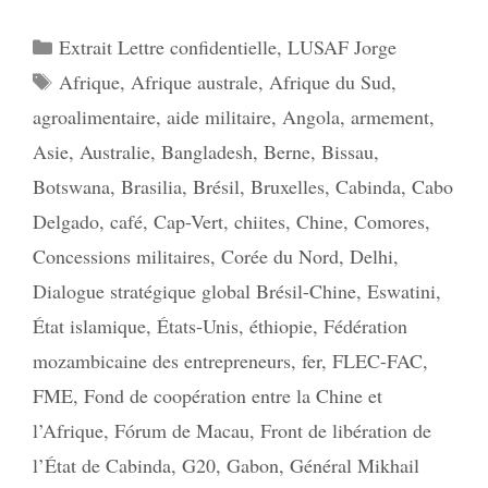
Catégories
Extrait Lettre confidentielle
,
LUSAF Jorge
Étiquettes
Afrique
,
Afrique australe
,
Afrique du Sud
,
agroalimentaire
,
aide militaire
,
Angola
,
armement
,
Asie
,
Australie
,
Bangladesh
,
Berne
,
Bissau
,
Botswana
,
Brasilia
,
Brésil
,
Bruxelles
,
Cabinda
,
Cabo
Delgado
,
café
,
Cap-Vert
,
chiites
,
Chine
,
Comores
,
Concessions militaires
,
Corée du Nord
,
Delhi
,
Dialogue stratégique global Brésil-Chine
,
Eswatini
,
État islamique
,
États-Unis
,
éthiopie
,
Fédération
mozambicaine des entrepreneurs
,
fer
,
FLEC-FAC
,
FME
,
Fond de coopération entre la Chine et
l’Afrique
,
Fórum de Macau
,
Front de libération de
l’État de Cabinda
,
G20
,
Gabon
,
Général Mikhail