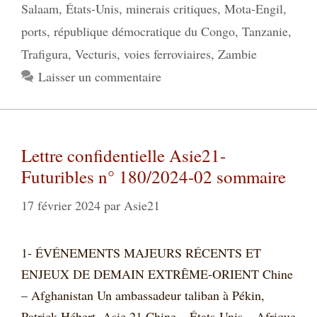
Salaam
,
États-Unis
,
minerais critiques
,
Mota-Engil
,
ports
,
république démocratique du Congo
,
Tanzanie
,
Trafigura
,
Vecturis
,
voies ferroviaires
,
Zambie
Laisser un commentaire
Lettre confidentielle Asie21-
Futuribles n° 180/2024-02 sommaire
17 février 2024
par
Asie21
1- ÉVÉNEMENTS MAJEURS RÉCENTS ET
ENJEUX DE DEMAIN EXTRÊME-ORIENT Chine
– Afghanistan Un ambassadeur taliban à Pékin,
Patrick Hébert, Asie 21 Chine – États-Unis – Afrique