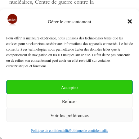
nucléaires
,
Centre de guerre contre la
désinformation
,
Chine
,
CNPC
,
Congo
,
contrebande
,
Corée
,
Corée du Nord
,
Corée du Sud
,
covid
,
Davos
,
Gérer le consentement
Delhi
,
distribution d’eau
,
Djibouti
,
DS
Pour offrir la meilleure expérience, nous utilisons des technologies telles que les
Desenvolvimento STP
,
Dublin
,
échinoderme
,
Élysée
,
cookies pour stocker et/ou accéder aux informations des appareils connectés. Le fait de
consentir à ces technologies nous permettra de traiter des données telles que le
Eni
,
Epic Games
,
État de Haryana
,
États-Unis
,
comportement de navigation ou les ID uniques sur ce site. Le fait de ne pas consentir
ExxonMobil
,
FAO
,
FLEC-FAC
,
Food and drug
ou de retirer son consentement peut avoir un effet restrictif sur certaines
caractéristiques et fonctions.
administration
,
Fornite
,
Forum économique mondial
,
France
,
Front de Libération de l’État de Cabinda-
Accepter
Forces armées cabindaises
,
Fukushima
,
Gambie
,
gaz
naturel
,
Global Gateway
,
Grande-Bretagne
,
Guinée
Refuser
équatoriale
,
Guinée-Bissau
,
Honor of Kings
,
Inde
,
Voir les préférences
Internet
,
Irlande
,
islamisme
,
Israël
,
Japon
,
Javier
Milei
,
jeux en ligne
,
JGE
,
Jiangsu Geology &
Politique de confidentialité
Politique de confidentialité