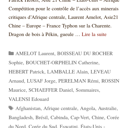
Compétition pour le contrôle de l’accès aux minerais
critiques d’Afrique centrale, Laurent Amelot, Asie21
Chine – Europe – France Typhon sur la Charente.
Dragon de bois à Pékin, gueule …
Lire la suite
Catégories
AMELOT Laurent
,
BOISSEAU DU ROCHER
Sophie
,
BOUCHET-ORPHELIN Catherine
,
HEBERT Patrick
,
LAMBALLE Alain
,
LEVEAU
Arnaud
,
LUSAF Jorge
,
PERELMAN Rémi
,
ROSSIN
Maurice
,
SCHAEFFER Daniel
,
Sommaires
,
VALENSI Edouard
Étiquettes
Afghanistan
,
Afrique centrale
,
Angola
,
Australie
,
Bangladesh
,
Brésil
,
Cabinda
,
Cap-Vert
,
Chine
,
Corée
du Nord
,
Corée du Sud
,
Eswatini
,
États-Unis -