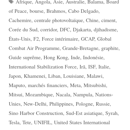
Étiquettes
Afrique
,
Angola
,
Asie
,
Australie
,
Balama
,
Board
of Peace
,
bourse
,
Brahmos
,
Cabo Delgado
,
Cachemire
,
centrale photovoltaïque
,
Chine
,
ciment
,
Corée du Sud
,
corridor
,
DFC
,
Djakarta
,
djihadisme
,
États-Unis
,
F2
,
Force intérimaire
,
GCAP
,
Global
Combat Air Programme
,
Grande-Bretagne
,
graphite
,
Guide suprême
,
Hong Kong
,
Inde
,
Indonésie
,
International Stabilization Force
,
Irã
,
ISF
,
Italie
,
Japon
,
Khamenei
,
Liban
,
Louisiane
,
Malawi
,
Maputo
,
marchés financiers
,
Meta
,
Mitsubishi
,
Mitsui
,
Mozambique
,
Nacala
,
Nampula
,
Nations-
Unies
,
New-Delhi
,
Philippines
,
Pologne
,
Russie
,
Sino Harbor Construction
,
Sud-Est asiatique
,
Syrah
,
Tesla
,
Tete
,
UNIFIL
,
United States International