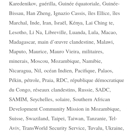
Karedenikov
,
guérilla
,
Guinée équatoriale
,
Guinée-
Bissau
,
Han Zheng
,
Ignazio Cassis
,
îles Ellice
,
îles
Marchal
,
Inde
,
Iran
,
Israël
,
Kénya
,
Lai Ching te
,
Lesotho
,
Li Na
,
Libreville
,
Luanda
,
Lula
,
Macao
,
Madagascar
,
main d’œuvre clandestine
,
Malawi
,
Maputo
,
Maurice
,
Mauro Vieira
,
militaires
,
minerais
,
Moscou
,
Mozambique
,
Namibie
,
Nicaragua
,
Nil
,
océan Indien
,
Pacifique
,
Palaos
,
Pékin
,
pétrole
,
Praia
,
RDC
,
république démocratique
du Congo
,
réseaux clandestins
,
Russie
,
SADC
,
SAMIM
,
Seychelles
,
solaire
,
Southern African
Development Community Mission in Mozambique
,
Suisse
,
Swaziland
,
Taipei
,
Taiwan
,
Tanzanie
,
Tel-
Aviv
,
TransWorld Security Service
,
Tuvalu
,
Ukraine
,