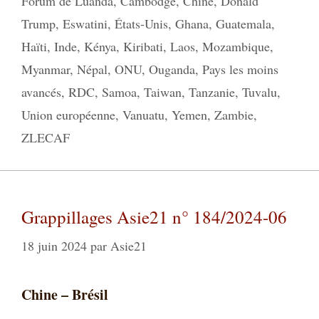
Forum de Luanda
,
Cambodge
,
Chine
,
Donald
Trump
,
Eswatini
,
États-Unis
,
Ghana
,
Guatemala
,
Haïti
,
Inde
,
Kénya
,
Kiribati
,
Laos
,
Mozambique
,
Myanmar
,
Népal
,
ONU
,
Ouganda
,
Pays les moins
avancés
,
RDC
,
Samoa
,
Taiwan
,
Tanzanie
,
Tuvalu
,
Union européenne
,
Vanuatu
,
Yemen
,
Zambie
,
ZLECAF
Grappillages Asie21 n° 184/2024-06
18 juin 2024
par
Asie21
Chine – Brésil