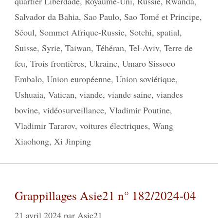
quartier Liberdade
,
Royaume-Uni
,
Russie
,
Rwanda
,
Salvador da Bahia
,
Sao Paulo
,
Sao Tomé et Principe
,
Séoul
,
Sommet Afrique-Russie
,
Sotchi
,
spatial
,
Suisse
,
Syrie
,
Taiwan
,
Téhéran
,
Tel-Aviv
,
Terre de
feu
,
Trois frontières
,
Ukraine
,
Umaro Sissoco
Embalo
,
Union européenne
,
Union soviétique
,
Ushuaia
,
Vatican
,
viande
,
viande saine
,
viandes
bovine
,
vidéosurveillance
,
Vladimir Poutine
,
Vladimir Tararov
,
voitures électriques
,
Wang
Xiaohong
,
Xi Jinping
Grappillages Asie21 n° 182/2024-04
21 avril 2024
par
Asie21