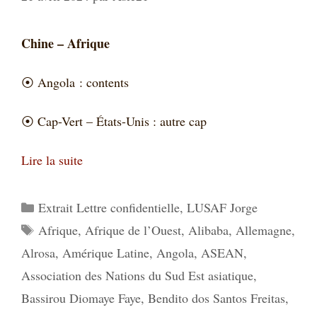
Chine – Afrique
⦿
Angola : contents
⦿
Cap-Vert – États-Unis : autre cap
Lire la suite
Catégories
Extrait Lettre confidentielle
,
LUSAF Jorge
Étiquettes
Afrique
,
Afrique de l’Ouest
,
Alibaba
,
Allemagne
,
Alrosa
,
Amérique Latine
,
Angola
,
ASEAN
,
Association des Nations du Sud Est asiatique
,
Bassirou Diomaye Faye
,
Bendito dos Santos Freitas
,