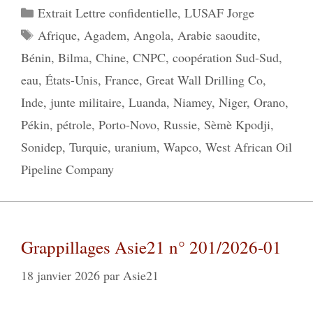
Catégories
Extrait Lettre confidentielle
,
LUSAF Jorge
Étiquettes
Afrique
,
Agadem
,
Angola
,
Arabie saoudite
,
Bénin
,
Bilma
,
Chine
,
CNPC
,
coopération Sud-Sud
,
eau
,
États-Unis
,
France
,
Great Wall Drilling Co
,
Inde
,
junte militaire
,
Luanda
,
Niamey
,
Niger
,
Orano
,
Pékin
,
pétrole
,
Porto-Novo
,
Russie
,
Sèmè Kpodji
,
Sonidep
,
Turquie
,
uranium
,
Wapco
,
West African Oil
Pipeline Company
Grappillages Asie21 n° 201/2026-01
18 janvier 2026
par
Asie21