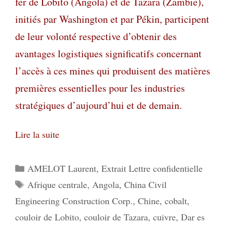
fer de Lobito (Angola) et de Tazara (Zambie),
initiés par Washington
et par Pékin, participent
de leur volonté respective d’obtenir des
avantages logistiques significatifs concernant
l’accès à ces mines qui produisent des matières
premières essentielles pour les industries
stratégiques d’aujourd’hui et de demain.
Lire la suite
Catégories
AMELOT Laurent
,
Extrait Lettre confidentielle
Étiquettes
Afrique centrale
,
Angola
,
China Civil
Engineering Construction Corp.
,
Chine
,
cobalt
,
couloir de Lobito
,
couloir de Tazara
,
cuivre
,
Dar es