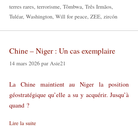
terres rares
,
terrorisme
,
Tômbwa
,
Três Irmãos
,
Tuléar
,
Washington
,
Will for peace
,
ZEE
,
zircón
Chine – Niger : Un cas exemplaire
14 mars 2026
par
Asie21
La Chine maintient au Niger la position
géostratégique qu’elle a su y acquérir. Jusqu’à
quand ?
Lire la suite