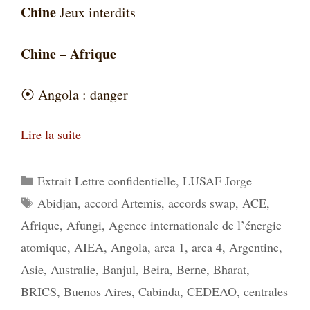
Chine
Jeux interdits
Chine – Afrique
⦿
Angola : danger
Lire la suite
Catégories
Extrait Lettre confidentielle
,
LUSAF Jorge
Étiquettes
Abidjan
,
accord Artemis
,
accords swap
,
ACE
,
Afrique
,
Afungi
,
Agence internationale de l’énergie
atomique
,
AIEA
,
Angola
,
area 1
,
area 4
,
Argentine
,
Asie
,
Australie
,
Banjul
,
Beira
,
Berne
,
Bharat
,
BRICS
,
Buenos Aires
,
Cabinda
,
CEDEAO
,
centrales