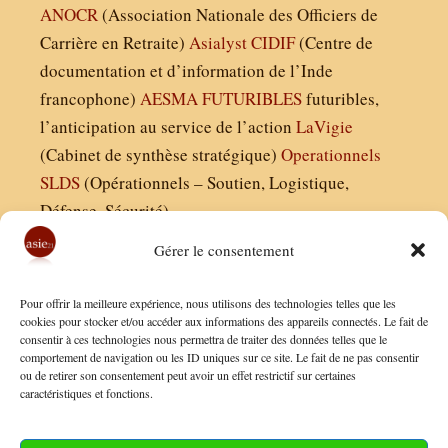
ANOCR
(Association Nationale des Officiers de
Carrière en Retraite)
Asialyst
CIDIF
(Centre de
documentation et d’information de l’Inde
francophone)
AESMA
FUTURIBLES
futuribles,
l’anticipation au service de l’action
LaVigie
(Cabinet de synthèse stratégique)
Operationnels
SLDS
(Opérationnels – Soutien, Logistique,
Défense, Sécurité)
Gérer le consentement
Asie21.com est édité par :
Pour offrir la meilleure expérience, nous utilisons des technologies telles que les
Finaldées EURL
cookies pour stocker et/ou accéder aux informations des appareils connectés. Le fait de
consentir à ces technologies nous permettra de traiter des données telles que le
Siège social : 13 avenue Boudon, 75016, Paris
comportement de navigation ou les ID uniques sur ce site. Le fait de ne pas consentir
Nous contacter
ou de retirer son consentement peut avoir un effet restrictif sur certaines
caractéristiques et fonctions.
Mentions Légales