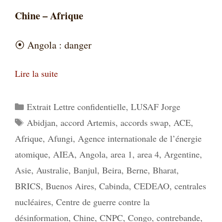
Chine – Afrique
⦿
Angola : danger
Lire la suite
Catégories
Extrait Lettre confidentielle
,
LUSAF Jorge
Étiquettes
Abidjan
,
accord Artemis
,
accords swap
,
ACE
,
Afrique
,
Afungi
,
Agence internationale de l’énergie
atomique
,
AIEA
,
Angola
,
area 1
,
area 4
,
Argentine
,
Asie
,
Australie
,
Banjul
,
Beira
,
Berne
,
Bharat
,
BRICS
,
Buenos Aires
,
Cabinda
,
CEDEAO
,
centrales
nucléaires
,
Centre de guerre contre la
désinformation
,
Chine
,
CNPC
,
Congo
,
contrebande
,