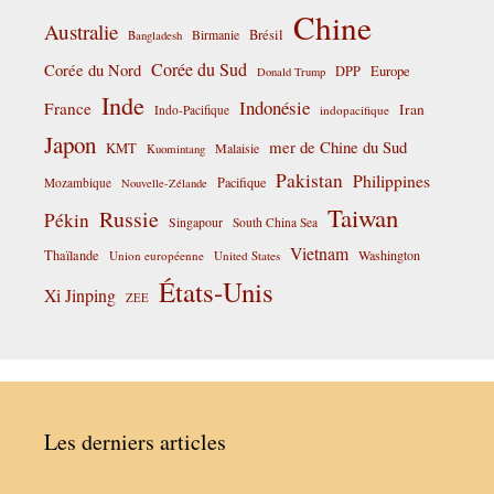
Chine
Australie
Birmanie
Brésil
Bangladesh
Corée du Sud
Corée du Nord
DPP
Europe
Donald Trump
Inde
Indonésie
France
Iran
Indo-Pacifique
indopacifique
Japon
mer de Chine du Sud
KMT
Malaisie
Kuomintang
Pakistan
Philippines
Pacifique
Mozambique
Nouvelle-Zélande
Taiwan
Russie
Pékin
Singapour
South China Sea
Vietnam
Thaïlande
Washington
Union européenne
United States
États-Unis
Xi Jinping
ZEE
Les derniers articles