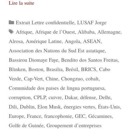
Lire la suite
Catégories
Extrait Lettre confidentielle
,
LUSAF Jorge
Étiquettes
Afrique
,
Afrique de l’Ouest
,
Alibaba
,
Allemagne
,
Alrosa
,
Amérique Latine
,
Angola
,
ASEAN
,
Association des Nations du Sud Est asiatique
,
Bassirou Diomaye Faye
,
Bendito dos Santos Freitas
,
Blinken
,
Boston
,
Brasilia
,
Brésil
,
BRICS
,
Cabo
Verde
,
Cap-Vert
,
Chine
,
Chongzuo
,
cobalt
,
Comunidade dos paises de lingua portuguesa
,
corruption
,
CPLP
,
cuivre
,
Dakar
,
défense
,
Delhi
,
Dili
,
Dublin
,
Elon Musk
,
énergies vertes
,
États-Unis
,
Europe
,
France
,
francophonie
,
GEC
,
Gécamines
,
Golfe de Guinée
,
Groupement d’entreprises