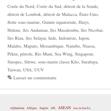
Corée du Nord
,
Corée du Sud
,
détroit de la Sonde
,
détroit de Lombok
,
détroit de Malacca
,
États-Unis
,
flotte sous-marine
,
Guinée équatoriale
,
Haiyi
,
Hulene
,
îles Andaman
,
îles Masalembu
,
îles Nicobar
,
îles Riau
,
îles Selayar
,
Inde
,
Indonésie
,
Japon
,
Malabo
,
Maputo
,
Mozambique
,
Namibe
,
Niassa
,
Pékin
,
pétrole
,
Rio Muni
,
Sea Wing
,
Singapour
,
Sinopec
,
Sittwe
,
sous-marin classe Kilo
,
Surabaya
,
Taiwan
,
USA
,
UUV
Laisser un commentaire
ASEAN
Afrique
Afghanistan
Angola
APL
Asie du Sud-Est