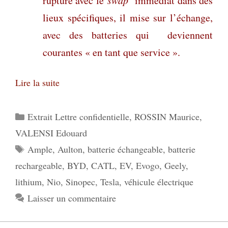
rupture avec le
swap
immédiat dans des
lieux spécifiques, il mise sur l’échange,
avec des batteries qui deviennent
courantes « en tant que service ».
Lire la suite
Catégories
Extrait Lettre confidentielle
,
ROSSIN Maurice
,
VALENSI Edouard
Étiquettes
Ample
,
Aulton
,
batterie échangeable
,
batterie
rechargeable
,
BYD
,
CATL
,
EV
,
Evogo
,
Geely
,
lithium
,
Nio
,
Sinopec
,
Tesla
,
véhicule électrique
Laisser un commentaire