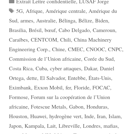
Catégories
Extrait Lettre confidentielle
,
LUSAF Jorge
Étiquettes
5G
,
Afrique
,
Amérique centrale
,
Amérique du
Sud
,
armes
,
Australie
,
Bélinga
,
Bélize
,
Biden
,
Brasilia
,
Brésil
,
bœuf
,
Cabo Delgado
,
Cameroun
,
Caraïbes
,
CENTCOM
,
Chili
,
China Machinery
Engineering Corp.
,
Chine
,
CMEC
,
CNOOC
,
CNPC
,
Commission de l’Union africaine
,
Corée du Sud
,
Costa Rica
,
Cuba
,
cyber attaques
,
Dakar
,
Daniel
Ortega
,
dette
,
El Salvador
,
Entebbe
,
États-Unis
,
Eximbank
,
Exxon Mobil
,
fer
,
Floride
,
FOCAC
,
Formose
,
Forum sur la coopération de l’Union
africaine
,
Fotescue Metals
,
Gabon
,
Honduras
,
Houston
,
Huawei
,
hydrogène vert
,
Inde
,
Iran
,
Islam
,
Japon
,
Kampala
,
Lait
,
Libreville
,
Londres
,
mafias
,