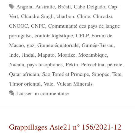
Étiquettes
Angola
,
Australie
,
Brésil
,
Cabo Delgado
,
Cap-
Vert
,
Chandra Singh
,
charbon
,
Chine
,
Chirodzi
,
CNOOC
,
CNPC
,
Communauté des pays de langue
portugaise
,
couloir logistique
,
CPLP
,
Forum de
Macao
,
gaz
,
Guinée équatoriale
,
Guinée-Bissau
,
Inde
,
Jindal
,
Maputo
,
Moatize
,
Mozambique
,
Nacala
,
pays lusophones
,
Pékin
,
Petrochina
,
pétrole
,
Qatar africain
,
Sao Tomé et Principe
,
Sinopec
,
Tete
,
Timor oriental
,
Vale
,
Vulcan Minerals
Laisser un commentaire
Grappillages Asie21 n° 156/2021-12