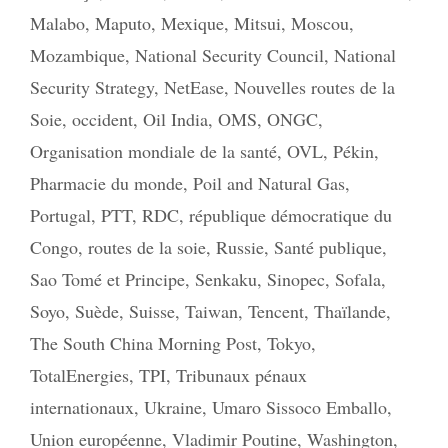
Malabo
,
Maputo
,
Mexique
,
Mitsui
,
Moscou
,
Mozambique
,
National Security Council
,
National
Security Strategy
,
NetEase
,
Nouvelles routes de la
Soie
,
occident
,
Oil India
,
OMS
,
ONGC
,
Organisation mondiale de la santé
,
OVL
,
Pékin
,
Pharmacie du monde
,
Poil and Natural Gas
,
Portugal
,
PTT
,
RDC
,
république démocratique du
Congo
,
routes de la soie
,
Russie
,
Santé publique
,
Sao Tomé et Principe
,
Senkaku
,
Sinopec
,
Sofala
,
Soyo
,
Suède
,
Suisse
,
Taiwan
,
Tencent
,
Thaïlande
,
The South China Morning Post
,
Tokyo
,
TotalEnergies
,
TPI
,
Tribunaux pénaux
internationaux
,
Ukraine
,
Umaro Sissoco Emballo
,
Union européenne
,
Vladimir Poutine
,
Washington
,