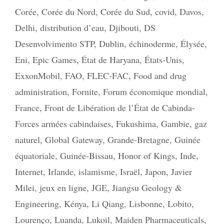
Corée
,
Corée du Nord
,
Corée du Sud
,
covid
,
Davos
,
Delhi
,
distribution d’eau
,
Djibouti
,
DS
Desenvolvimento STP
,
Dublin
,
échinoderme
,
Élysée
,
Eni
,
Epic Games
,
État de Haryana
,
États-Unis
,
ExxonMobil
,
FAO
,
FLEC-FAC
,
Food and drug
administration
,
Fornite
,
Forum économique mondial
,
France
,
Front de Libération de l’État de Cabinda-
Forces armées cabindaises
,
Fukushima
,
Gambie
,
gaz
naturel
,
Global Gateway
,
Grande-Bretagne
,
Guinée
équatoriale
,
Guinée-Bissau
,
Honor of Kings
,
Inde
,
Internet
,
Irlande
,
islamisme
,
Israël
,
Japon
,
Javier
Milei
,
jeux en ligne
,
JGE
,
Jiangsu Geology &
Engineering
,
Kénya
,
Li Qiang
,
Lisbonne
,
Lobito
,
Lourenço
,
Luanda
,
Lukoil
,
Maiden Pharmaceuticals
,