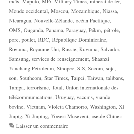
maïs
,
Maputo
,
MI6
,
Military Times
,
minerai de fer
,
Monde occidental
,
Moscou
,
Mozambique
,
Niassa
,
Nicaragua
,
Nouvelle-Zélande
,
océan Pacifique
,
OMS
,
Ouganda
,
Panama
,
Paraguay
,
Pékin
,
pétrole
,
porc
,
poulet
,
RDC
,
République Dominicaine
,
Rovuma
,
Royaume-Uni
,
Russie
,
Ruvuma
,
Salvador
,
Samsung
,
services de renseignement
,
Shaanxi
Yanchang Petroleum
,
Sinopec
,
SIS
,
Socom
,
soja
,
son
,
Southcom
,
Star Times
,
Taipei
,
Taiwan
,
talibans
,
Tampa
,
terrorisme
,
Total
,
Union internationale des
télécommunications
,
Uruguay
,
vaccins
,
viande
bovine
,
Vietnam
,
Violeta Chamorro
,
Washington
,
Xi
Jinpig
,
Xi Jinping
,
Yoweri Museveni
,
«seule Chine»
Laisser un commentaire