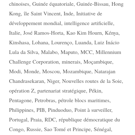
chinoises
,
Guinée équatoriale
,
Guinée-Bissau
,
Hong
Kong
,
île Saint Vincent
,
Inde
,
Initiative de
développement mondial
,
intelligence artificielle
,
Italie
,
José Ramos-Horta
,
Kao Kim Hourn
,
Kénya
,
Kinshasa
,
Lohana
,
Lourenço
,
Luanda
,
Luiz Inácio
Lula da Silva
,
Malabo
,
Maputo
,
MCC
,
Millennium
Challenge Corporation
,
minerais
,
Moçambique
,
Modi
,
Monde
,
Moscou
,
Mozambique
,
Natarajan
Chandrasekaran
,
Niger
,
Nouvelles routes de la Soie
,
opération Z
,
partenariat stratégique
,
Pékin
,
Pentagone
,
Petrobras
,
pétrole blocs maritimes
,
Philippines
,
PIB
,
Pinduoduo
,
Point à surveiller
,
Portugal
,
Praia
,
RDC
,
république démocratique du
Congo
,
Russie
,
Sao Tomé et Principe
,
Sénégal
,