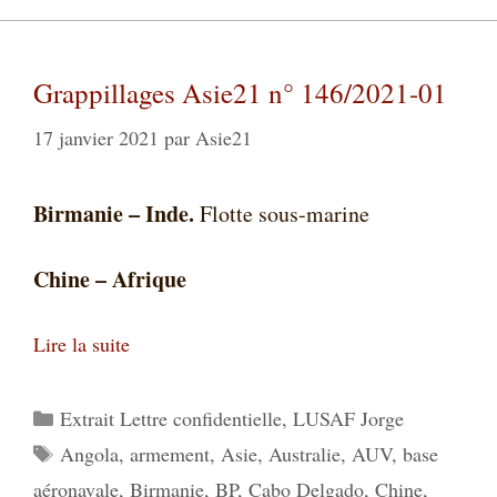
Grappillages Asie21 n° 146/2021-01
17 janvier 2021
par
Asie21
Birmanie – Inde.
Flotte sous-marine
Chine – Afrique
Lire la suite
Catégories
Extrait Lettre confidentielle
,
LUSAF Jorge
Étiquettes
Angola
,
armement
,
Asie
,
Australie
,
AUV
,
base
aéronavale
,
Birmanie
,
BP
,
Cabo Delgado
,
Chine
,