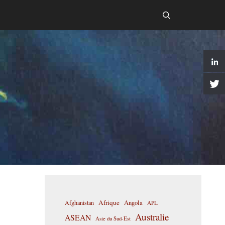
Afrique
Afghanistan
Angola
APL
Australie
ASEAN
Asie du Sud-Est