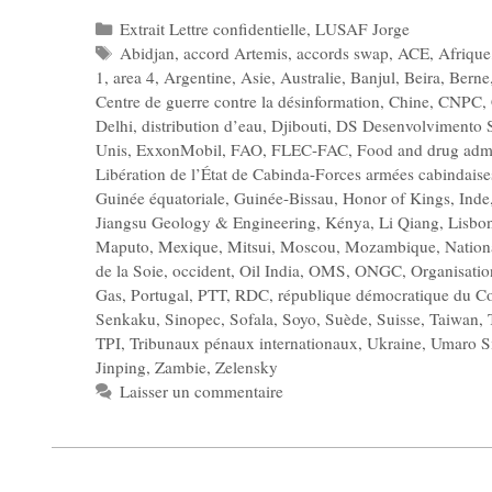
Catégories
Extrait Lettre confidentielle
,
LUSAF Jorge
Étiquettes
Abidjan
,
accord Artemis
,
accords swap
,
ACE
,
Afrique
1
,
area 4
,
Argentine
,
Asie
,
Australie
,
Banjul
,
Beira
,
Berne
Centre de guerre contre la désinformation
,
Chine
,
CNPC
,
Delhi
,
distribution d’eau
,
Djibouti
,
DS Desenvolvimento 
Unis
,
ExxonMobil
,
FAO
,
FLEC-FAC
,
Food and drug admi
Libération de l’État de Cabinda-Forces armées cabindaise
Guinée équatoriale
,
Guinée-Bissau
,
Honor of Kings
,
Inde
Jiangsu Geology & Engineering
,
Kénya
,
Li Qiang
,
Lisbo
Maputo
,
Mexique
,
Mitsui
,
Moscou
,
Mozambique
,
Nation
de la Soie
,
occident
,
Oil India
,
OMS
,
ONGC
,
Organisatio
Gas
,
Portugal
,
PTT
,
RDC
,
république démocratique du C
Senkaku
,
Sinopec
,
Sofala
,
Soyo
,
Suède
,
Suisse
,
Taiwan
,
TPI
,
Tribunaux pénaux internationaux
,
Ukraine
,
Umaro S
Jinping
,
Zambie
,
Zelensky
Laisser un commentaire