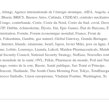
,
Afungi
,
Agence internationale de l’énergie atomique
,
AIEA
,
Angola
,
,
Bharat
,
BRICS
,
Buenos Aires
,
Cabinda
,
CEDEAO
,
centrales nucléaire
Congo
,
contrebande
,
Corée
,
Corée du Nord
,
Corée du Sud
,
covid
,
Davo
STP
,
Dublin
,
échinoderme
,
Élysée
,
Eni
,
Epic Games
,
État de Haryana
,
É
nistration
,
Fornite
,
Forum économique mondial
,
France
,
Front de
s
,
Fukushima
,
Gambie
,
gaz naturel
,
Global Gateway
,
Grande-Bretagne
,
,
Internet
,
Irlande
,
islamisme
,
Israël
,
Japon
,
Javier Milei
,
jeux en ligne
,
nne
,
Lobito
,
Lourenço
,
Luanda
,
Lukoil
,
Maiden Pharmaceuticals
,
Mala
al Security Council
,
National Security Strategy
,
NetEase
,
Nouvelles rou
n mondiale de la santé
,
OVL
,
Pékin
,
Pharmacie du monde
,
Poil and Nat
ongo
,
routes de la soie
,
Russie
,
Santé publique
,
Sao Tomé et Principe
,
Tencent
,
Thaïlande
,
The South China Morning Post
,
Tokyo
,
TotalEnergi
issoco Emballo
,
Union européenne
,
Vladimir Poutine
,
Washington
,
Xi