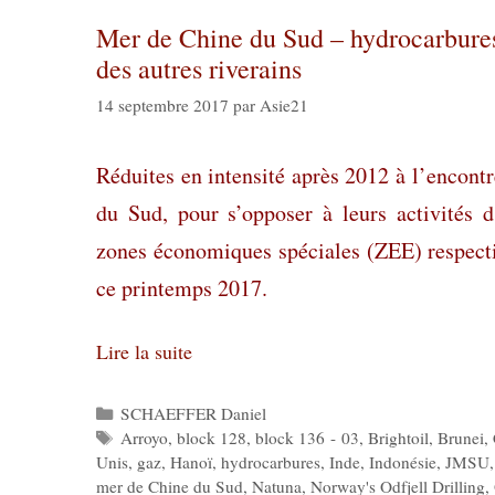
Mer de Chine du Sud – hydrocarbures :
des autres riverains
14 septembre 2017
par
Asie21
Réduites en intensité après 2012 à l’encont
du Sud, pour s’opposer à leurs activités d
zones économiques spéciales (ZEE) respecti
ce printemps 2017.
Lire la suite
Catégories
SCHAEFFER Daniel
Étiquettes
Arroyo
,
block 128
,
block 136 - 03
,
Brightoil
,
Brunei
,
Unis
,
gaz
,
Hanoï
,
hydrocarbures
,
Inde
,
Indonésie
,
JMSU
mer de Chine du Sud
,
Natuna
,
Norway's Odfjell Drilling
,