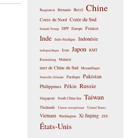
Chine
Birmanie
Brésil
Bangladesh
Corée du Sud
Corée du Nord
France
DPP
Europe
Donald Trump
Inde
Indonésie
Indo-Pacifique
Japon
Iran
KMT
indopacifique
Malaisie
Kuomintang
mer de Chine du Sud
Mozambique
Pakistan
Pacifique
Nouvelle-Zélande
Russie
Pékin
Philippines
Taiwan
Singapour
South China Sea
Thaïlande
Union européenne
United States
Vietnam
Xi Jinping
Washington
ZEE
États-Unis