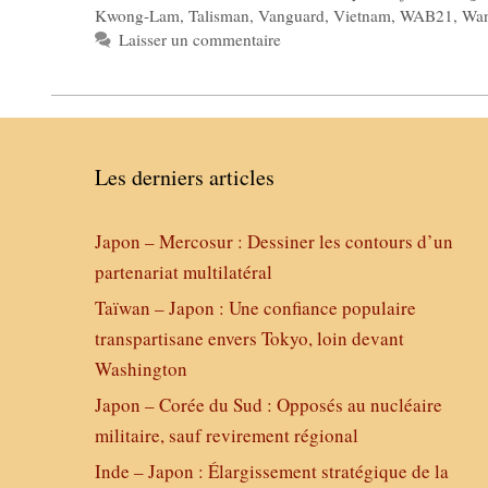
Kwong-Lam
,
Talisman
,
Vanguard
,
Vietnam
,
WAB21
,
Wan
Laisser un commentaire
Les derniers articles
Japon – Mercosur : Dessiner les contours d’un
partenariat multilatéral
Taïwan – Japon : Une confiance populaire
transpartisane envers Tokyo, loin devant
Washington
Japon – Corée du Sud : Opposés au nucléaire
militaire, sauf revirement régional
Inde – Japon : Élargissement stratégique de la