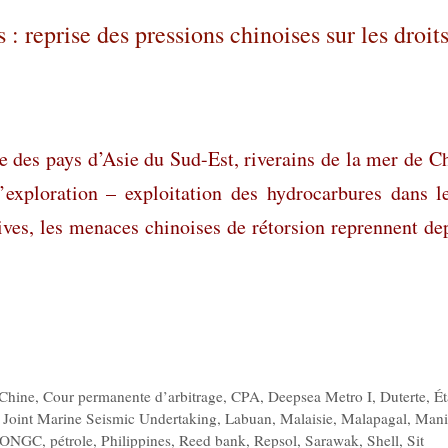
 reprise des pressions chinoises sur les droit
re des pays d’Asie du Sud-Est, riverains de la mer de C
’exploration – exploitation des hydrocarbures dans l
ves, les menaces chinoises de rétorsion reprennent de
Chine
,
Cour permanente d’arbitrage
,
CPA
,
Deepsea Metro I
,
Duterte
,
Ét
,
Joint Marine Seismic Undertaking
,
Labuan
,
Malaisie
,
Malapagal
,
Mani
ONGC
,
pétrole
,
Philippines
,
Reed bank
,
Repsol
,
Sarawak
,
Shell
,
Sit