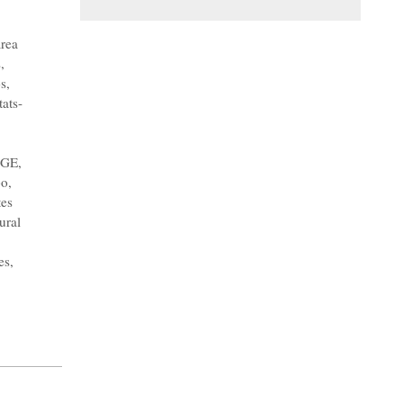
area
s
,
s
,
tats-
JGE
,
bo
,
tes
ural
es
,