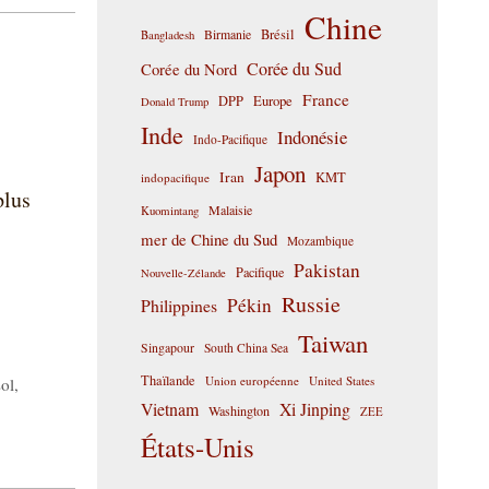
Chine
Birmanie
Brésil
Bangladesh
Corée du Sud
Corée du Nord
France
DPP
Europe
Donald Trump
Inde
Indonésie
Indo-Pacifique
Japon
Iran
KMT
indopacifique
plus
Malaisie
Kuomintang
mer de Chine du Sud
Mozambique
Pakistan
Pacifique
Nouvelle-Zélande
Russie
Pékin
Philippines
Taiwan
Singapour
South China Sea
Thaïlande
Union européenne
United States
ol
,
Vietnam
Xi Jinping
Washington
ZEE
États-Unis