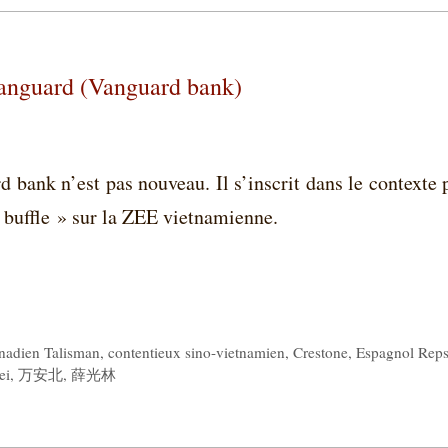
Vanguard (Vanguard bank)
 bank n’est pas nouveau. Il s’inscrit dans le contexte 
 buffle » sur la ZEE vietnamienne.
nadien Talisman
,
contentieux sino-vietnamien
,
Crestone
,
Espagnol Reps
ei
,
万安北
,
薛光林