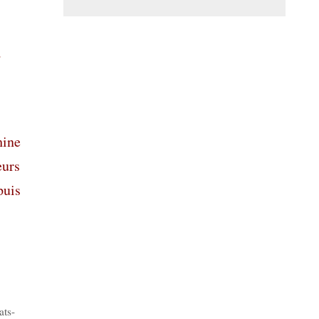
s
hine
eurs
puis
ats-