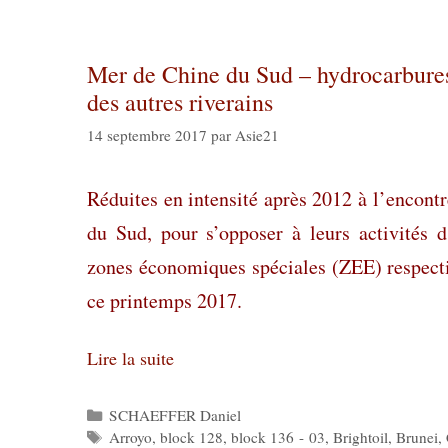
Mer de Chine du Sud – hydrocarbures :
des autres riverains
14 septembre 2017
par
Asie21
Réduites en intensité après 2012 à l’encont
du Sud, pour s’opposer à leurs activités d
zones économiques spéciales (ZEE) respecti
ce printemps 2017.
Lire la suite
Catégories
SCHAEFFER Daniel
Étiquettes
Arroyo
,
block 128
,
block 136 - 03
,
Brightoil
,
Brunei
,