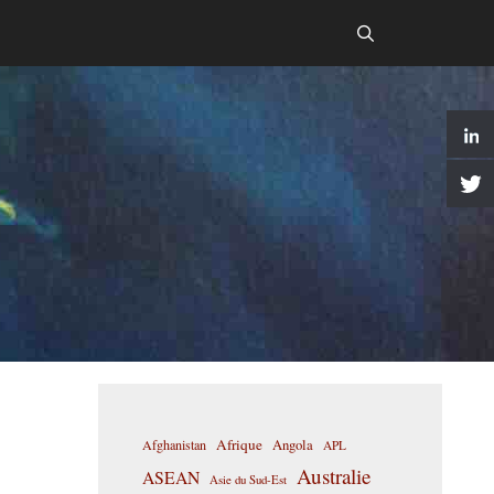
Afrique
Afghanistan
Angola
APL
Australie
ASEAN
Asie du Sud-Est