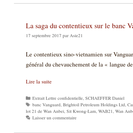
La saga du contentieux sur le banc 
17 septembre 2017
par
Asie21
Le contentieux sino-vietnamien sur Vanguard
général du chevauchement de la « langue de
Lire la suite
Catégories
Extrait Lettre confidentielle
,
SCHAEFFER Daniel
Étiquettes
banc Vanguard
,
Brightoil Petroleum Holdings Ltd
,
Ca
lot 21 de Wan Anbei
,
Sit Kwong-Lam
,
WAB21
,
Wan Anb
Laisser un commentaire