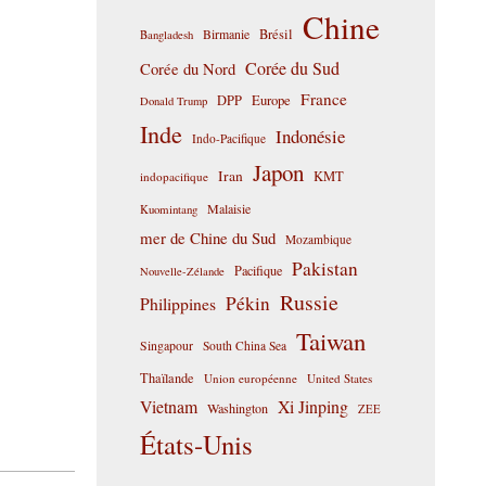
Chine
Birmanie
Brésil
Bangladesh
Corée du Sud
Corée du Nord
France
DPP
Europe
Donald Trump
Inde
Indonésie
Indo-Pacifique
Japon
Iran
KMT
indopacifique
Malaisie
Kuomintang
mer de Chine du Sud
Mozambique
Pakistan
Pacifique
Nouvelle-Zélande
Russie
Pékin
Philippines
Taiwan
Singapour
South China Sea
Thaïlande
Union européenne
United States
Vietnam
Xi Jinping
Washington
ZEE
États-Unis