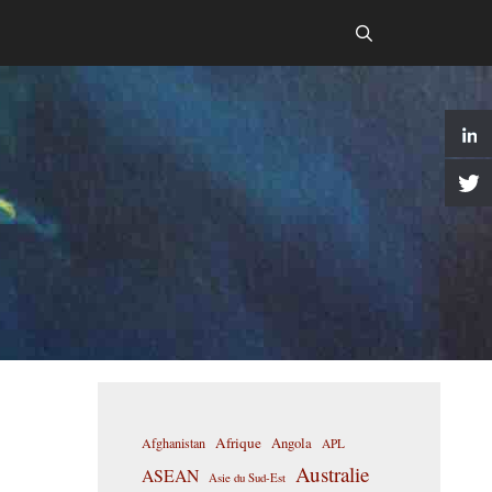
Afrique
Afghanistan
Angola
APL
Australie
ASEAN
Asie du Sud-Est