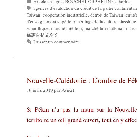
Catégories
Article en ligne
,
BOUCHET-ORPHELIN Catherine
Étiquettes
agences d'évaluation du crédit de la partie continental
Taiwan
,
coopération industrielle
,
détroit de Taiwan
,
entit
d'enseignement supérieur
,
héritage de la culture classique
scientifique
,
marché intérieur
,
marché international
,
march
條惠台措施全文
Laisser un commentaire
Nouvelle-Calédonie : L’ombre de Pé
19 mars 2019
par
Asie21
Si Pékin n’a pas la main sur la Nouvelle
territoire un œil grand ouvert, tout en y eff