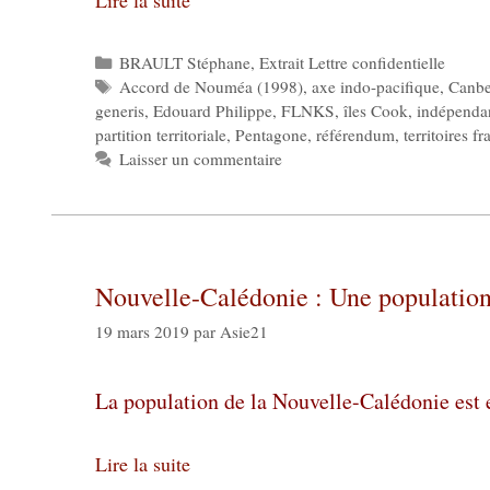
Catégories
BRAULT Stéphane
,
Extrait Lettre confidentielle
Étiquettes
Accord de Nouméa (1998)
,
axe indo-pacifique
,
Canbe
generis
,
Edouard Philippe
,
FLNKS
,
îles Cook
,
indépenda
partition territoriale
,
Pentagone
,
référendum
,
territoires f
Laisser un commentaire
Nouvelle-Calédonie : Une population 
19 mars 2019
par
Asie21
La population de la Nouvelle-Calédonie est
Lire la suite