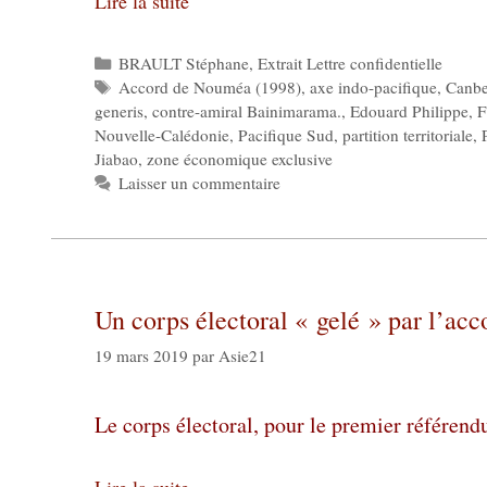
Lire la suite
Catégories
BRAULT Stéphane
,
Extrait Lettre confidentielle
Étiquettes
Accord de Nouméa (1998)
,
axe indo-pacifique
,
Canbe
generis
,
contre-amiral Bainimarama.
,
Edouard Philippe
,
Nouvelle-Calédonie
,
Pacifique Sud
,
partition territoriale
,
Jiabao
,
zone économique exclusive
Laisser un commentaire
Un corps électoral « gelé » par l’a
19 mars 2019
par
Asie21
Le corps électoral, pour le premier référend
Lire la suite