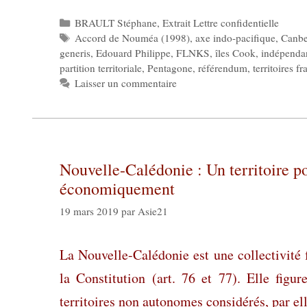
Catégories
BRAULT Stéphane
,
Extrait Lettre confidentielle
Étiquettes
Accord de Nouméa (1998)
,
axe indo-pacifique
,
Canbe
generis
,
Edouard Philippe
,
FLNKS
,
îles Cook
,
indépenda
partition territoriale
,
Pentagone
,
référendum
,
territoires f
Laisser un commentaire
Nouvelle-Calédonie : Un territoire 
économiquement
19 mars 2019
par
Asie21
La Nouvelle-Calédonie est une collectivité f
la Constitution (art. 76 et 77). Elle figu
territoires non autonomes considérés, par e