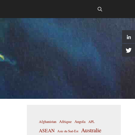
Afrique
Afghanistan
Angola
APL
Australie
ASEAN
Asie du Sud-Est