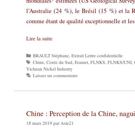
mondiales
estimées (US Geological Survey).
l’Australie (24 %), le Brésil (15 %) et la 
comme étant de qualité exceptionnelle et le
Lire la suite
Catégories
BRAULT Stéphane
,
Extrait Lettre confidentielle
Étiquettes
Chine
,
Corée du Sud
,
Eramet
,
FLNKS
,
FLNKS/UNI
,
Yichuan Nickel Industry
Laisser un commentaire
Chine : Perception de la Chine, nagu
18 mars 2019
par
Asie21