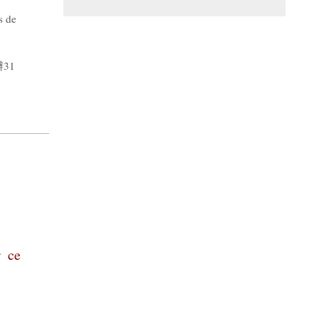
s de
31
r ce