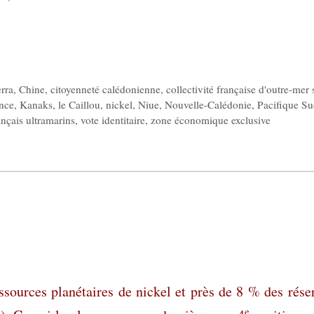
rra
,
Chine
,
citoyenneté calédonienne
,
collectivité française d'outre-mer 
nce
,
Kanaks
,
le Caillou
,
nickel
,
Niue
,
Nouvelle-Calédonie
,
Pacifique S
rançais ultramarins
,
vote identitaire
,
zone économique exclusive
sources planétaires de nickel et près de 8 % des rése
e