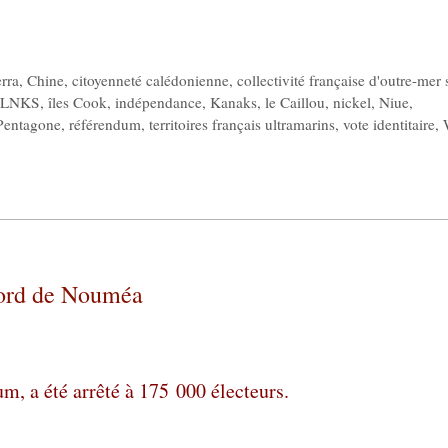
rra
,
Chine
,
citoyenneté calédonienne
,
collectivité française d'outre-mer 
FLNKS
,
îles Cook
,
indépendance
,
Kanaks
,
le Caillou
,
nickel
,
Niue
,
Pentagone
,
référendum
,
territoires français ultramarins
,
vote identitaire
,
ccord de Nouméa
um, a été arrêté à 175 000 électeurs.