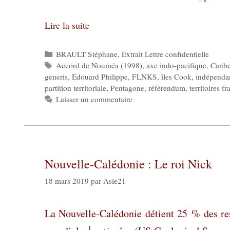
Lire la suite
Catégories
BRAULT Stéphane
,
Extrait Lettre confidentielle
Étiquettes
Accord de Nouméa (1998)
,
axe indo-pacifique
,
Canbe
generis
,
Edouard Philippe
,
FLNKS
,
îles Cook
,
indépenda
partition territoriale
,
Pentagone
,
référendum
,
territoires f
Laisser un commentaire
Nouvelle-Calédonie : Le roi Nick
18 mars 2019
par
Asie21
La Nouvelle-Calédonie détient 25 % des res
1