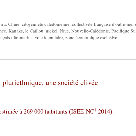
rra
,
Chine
,
citoyenneté calédonienne
,
collectivité française d'outre-mer 
nce
,
Kanaks
,
le Caillou
,
nickel
,
Niue
,
Nouvelle-Calédonie
,
Pacifique S
rançais ultramarins
,
vote identitaire
,
zone économique exclusive
pluriethnique, une société clivée
1
 estimée à 269 000 habitants (ISEE-NC
2014).