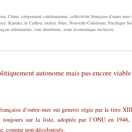
rra
,
Chine
,
citoyenneté calédonienne
,
collectivité française d'outre-mer 
nce
,
Kanaks
,
le Caillou
,
nickel
,
Niue
,
Nouvelle-Calédonie
,
Pacifique S
rançais ultramarins
,
vote identitaire
,
zone économique exclusive
politiquement autonome mais pas encore viable
rançaise d’outre-mer sui generis régie par le titre XII
re toujours sur la liste, adoptée par l’ONU en 1946,
lle, comme non décolonisés.