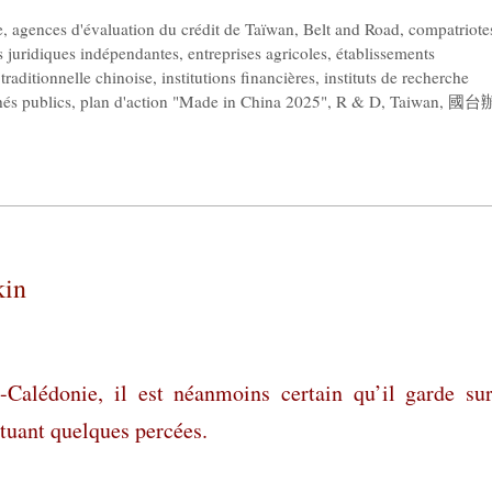
e
,
agences d'évaluation du crédit de Taïwan
,
Belt and Road
,
compatriote
és juridiques indépendantes
,
entreprises agricoles
,
établissements
 traditionnelle chinoise
,
institutions financières
,
instituts de recherche
és publics
,
plan d'action "Made in China 2025"
,
R & D
,
Taiwan
,
國台辦
kin
-Calédonie, il est néanmoins certain qu’il garde su
ectuant quelques percées.