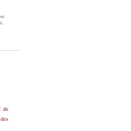
sui
ud
,
I de
 des