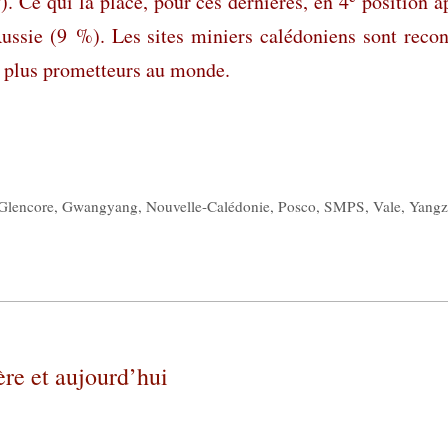
 Ce qui la place, pour ces dernières, en 4
position a
Russie (9 %). Les sites miniers calédoniens sont reco
s plus prometteurs au monde.
Glencore
,
Gwangyang
,
Nouvelle-Calédonie
,
Posco
,
SMPS
,
Vale
,
Yang
ère et aujourd’hui