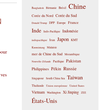
Chine
Birmanie
Brésil
Bangladesh
Corée du Sud
Corée du Nord
國
France
DPP
Europe
Donald Trump
Inde
Indonésie
Indo-Pacifique
Japon
Iran
KMT
indopacifique
Malaisie
Kuomintang
pour
mer de Chine du Sud
Mozambique
Pakistan
Pacifique
Nouvelle-Zélande
Russie
Pékin
Philippines
ives
Taiwan
Singapour
South China Sea
Thaïlande
Union européenne
United States
Vietnam
Xi Jinping
Washington
ZEE
États-Unis