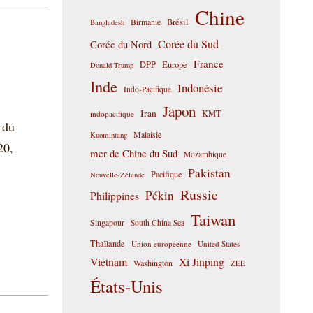
Chine
Birmanie
Brésil
Bangladesh
Corée du Sud
Corée du Nord
France
DPP
Europe
Donald Trump
Inde
Indonésie
Indo-Pacifique
Japon
Iran
KMT
indopacifique
 du
Malaisie
Kuomintang
20,
mer de Chine du Sud
Mozambique
Pakistan
Pacifique
Nouvelle-Zélande
Russie
Pékin
Philippines
Taiwan
Singapour
South China Sea
Thaïlande
Union européenne
United States
Vietnam
Xi Jinping
Washington
ZEE
États-Unis