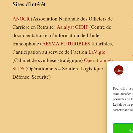
Sites d'intérêt
ANOCR
(Association Nationale des Officiers de
Carrière en Retraite)
Asialyst
CIDIF
(Centre de
documentation et d’information de l’Inde
francophone)
AESMA
FUTURIBLES
futuribles,
l’anticipation au service de l’action
LaVigie
(Cabinet de synthèse stratégique)
Operationnels
SLDS
(Opérationnels – Soutien, Logistique,
Défense, Sécurité)
Pour offrir la
et/ou accéder 
permettra de t
Le fait de ne p
caractéristique
Ac