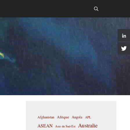
Afrique
Afghanistan
Angola
APL
Australie
ASEAN
Asie du Sud-Est