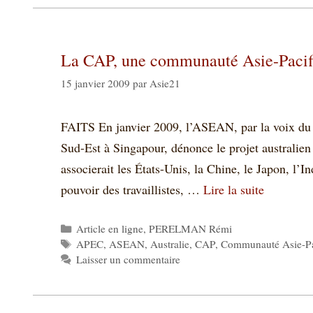
La CAP, une communauté Asie-Pacifiq
15 janvier 2009
par
Asie21
FAITS En janvier 2009, l’ASEAN, par la voix du 
Sud-Est à Singapour, dénonce le projet australi
associerait les États-Unis, la Chine, le Japon, l’In
pouvoir des travaillistes, …
Lire la suite
Catégories
Article en ligne
,
PERELMAN Rémi
Étiquettes
APEC
,
ASEAN
,
Australie
,
CAP
,
Communauté Asie-Pa
Laisser un commentaire