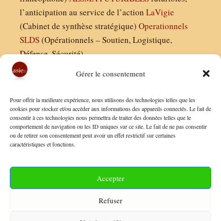
l’anticipation au service de l’action
LaVigie
(Cabinet de synthèse stratégique)
Operationnels
SLDS
(Opérationnels – Soutien, Logistique,
Défense, Sécurité)
Gérer le consentement
Asie21.com est édité par :
Pour offrir la meilleure expérience, nous utilisons des technologies telles que les
Finaldées EURL
cookies pour stocker et/ou accéder aux informations des appareils connectés. Le fait de
consentir à ces technologies nous permettra de traiter des données telles que le
Siège social : 13 avenue Boudon, 75016, Paris
comportement de navigation ou les ID uniques sur ce site. Le fait de ne pas consentir
Nous contacter
ou de retirer son consentement peut avoir un effet restrictif sur certaines
caractéristiques et fonctions.
Mentions Légales
Conditions Générales de Vente
Accepter
Politique de Confidentialité
Refuser
FAQ