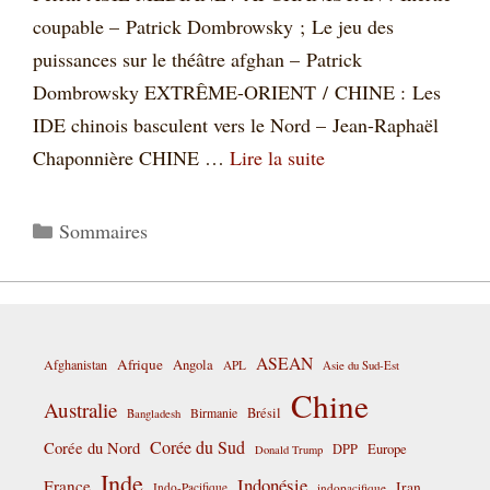
coupable – Patrick Dombrowsky ; Le jeu des
puissances sur le théâtre afghan – Patrick
Dombrowsky EXTRÊME-ORIENT / CHINE : Les
IDE chinois basculent vers le Nord – Jean-Raphaël
Chaponnière CHINE …
Lire la suite
Catégories
Sommaires
ASEAN
Afrique
Afghanistan
Angola
APL
Asie du Sud-Est
Chine
Australie
Birmanie
Brésil
Bangladesh
Corée du Sud
Corée du Nord
DPP
Europe
Donald Trump
Inde
Indonésie
France
Iran
Indo-Pacifique
indopacifique