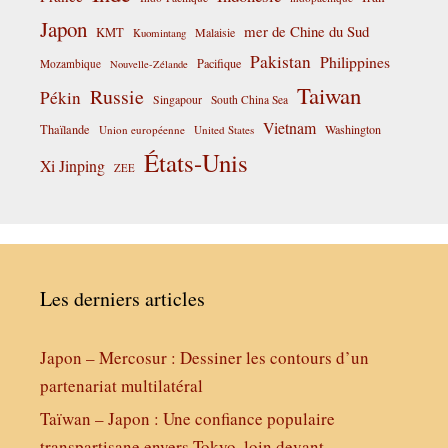
Japon
mer de Chine du Sud
KMT
Malaisie
Kuomintang
Pakistan
Philippines
Pacifique
Mozambique
Nouvelle-Zélande
Taiwan
Russie
Pékin
Singapour
South China Sea
Vietnam
Thaïlande
Washington
Union européenne
United States
États-Unis
Xi Jinping
ZEE
Les derniers articles
Japon – Mercosur : Dessiner les contours d’un
partenariat multilatéral
Taïwan – Japon : Une confiance populaire
transpartisane envers Tokyo, loin devant