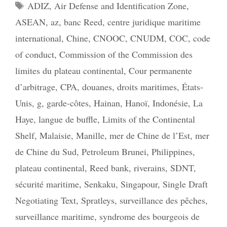
Étiquettes
ADIZ
,
Air Defense and Identification Zone
,
ASEAN
,
az
,
banc Reed
,
centre juridique maritime
international
,
Chine
,
CNOOC
,
CNUDM
,
COC
,
code
of conduct
,
Commission of the Commission des
limites du plateau continental
,
Cour permanente
d’arbitrage
,
CPA
,
douanes
,
droits maritimes
,
États-
Unis
,
g
,
garde-côtes
,
Hainan
,
Hanoï
,
Indonésie
,
La
Haye
,
langue de buffle
,
Limits of the Continental
Shelf
,
Malaisie
,
Manille
,
mer de Chine de l’Est
,
mer
de Chine du Sud
,
Petroleum Brunei
,
Philippines
,
plateau continental
,
Reed bank
,
riverains
,
SDNT
,
sécurité maritime
,
Senkaku
,
Singapour
,
Single Draft
Negotiating Text
,
Spratleys
,
surveillance des pêches
,
surveillance maritime
,
syndrome des bourgeois de