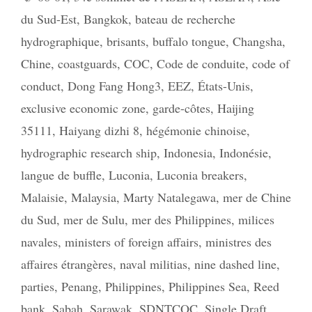
du Sud-Est
,
Bangkok
,
bateau de recherche
hydrographique
,
brisants
,
buffalo tongue
,
Changsha
,
Chine
,
coastguards
,
COC
,
Code de conduite
,
code of
conduct
,
Dong Fang Hong3
,
EEZ
,
États-Unis
,
exclusive economic zone
,
garde-côtes
,
Haijing
35111
,
Haiyang dizhi 8
,
hégémonie chinoise
,
hydrographic research ship
,
Indonesia
,
Indonésie
,
langue de buffle
,
Luconia
,
Luconia breakers
,
Malaisie
,
Malaysia
,
Marty Natalegawa
,
mer de Chine
du Sud
,
mer de Sulu
,
mer des Philippines
,
milices
navales
,
ministers of foreign affairs
,
ministres des
affaires étrangères
,
naval militias
,
nine dashed line
,
parties
,
Penang
,
Philippines
,
Philippines Sea
,
Reed
bank
,
Sabah
,
Sarawak
,
SDNTCOC
,
Single Draft