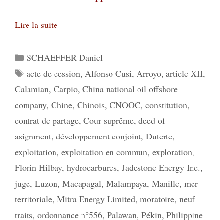
Lire la suite
Catégories
SCHAEFFER Daniel
Étiquettes
acte de cession
,
Alfonso Cusi
,
Arroyo
,
article XII
,
Calamian
,
Carpio
,
China national oil offshore
company
,
Chine
,
Chinois
,
CNOOC
,
constitution
,
contrat de partage
,
Cour suprême
,
deed of
asignment
,
développement conjoint
,
Duterte
,
exploitation
,
exploitation en commun
,
exploration
,
Florin Hilbay
,
hydrocarbures
,
Jadestone Energy Inc.
,
juge
,
Luzon
,
Macapagal
,
Malampaya
,
Manille
,
mer
territoriale
,
Mitra Energy Limited
,
moratoire
,
neuf
traits
,
ordonnance n°556
,
Palawan
,
Pékin
,
Philippine