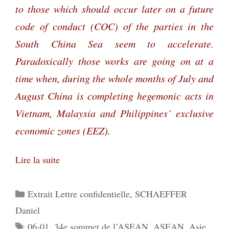
to those which should occur later on a future
code of conduct (COC) of the parties in the
South China Sea seem to accelerate.
Paradoxically those works are going on at a
time when, during the whole months of July and
August China is completing hegemonic acts in
Vietnam, Malaysia and Philippines’ exclusive
economic zones (EEZ).
Lire la suite
Catégories
Extrait Lettre confidentielle
,
SCHAEFFER
Daniel
Étiquettes
06-01
,
34e sommet de l’ASEAN
,
ASEAN
,
Asie