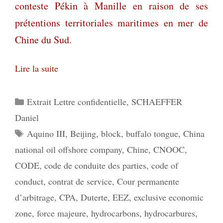
conteste Pékin à Manille en raison de ses
prétentions territoriales maritimes en mer de
Chine du Sud.
Lire la suite
Catégories
Extrait Lettre confidentielle
,
SCHAEFFER
Daniel
Étiquettes
Aquino III
,
Beijing
,
block
,
buffalo tongue
,
China
national oil offshore company
,
Chine
,
CNOOC
,
CODE
,
code de conduite des parties
,
code of
conduct
,
contrat de service
,
Cour permanente
d’arbitrage
,
CPA
,
Duterte
,
EEZ
,
exclusive economic
zone
,
force majeure
,
hydrocarbons
,
hydrocarbures
,