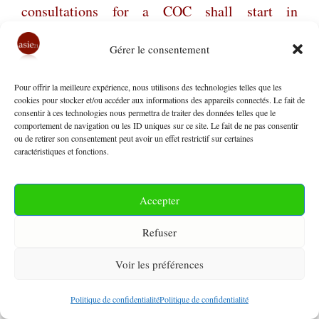
consultations for a COC shall start in
November, at Clark, Pampanga province, in the
Gérer le consentement
Philippines. It will happen on the occasion of
the second ASEAN and China foreign affairs
Pour offrir la meilleure expérience, nous utilisons des technologies telles que les
cookies pour stocker et/ou accéder aux informations des appareils connectés. Le fait de
ministers’ meeting of year 2017.
consentir à ces technologies nous permettra de traiter des données telles que le
comportement de navigation ou les ID uniques sur ce site. Le fait de ne pas consentir
ou de retirer son consentement peut avoir un effet restrictif sur certaines
Lire la suite
caractéristiques et fonctions.
Catégories
SCHAEFFER Daniel
Accepter
Étiquettes
136-03
,
Alan Peter Cayetano
,
Antonio T. Carpio
,
Refuser
ASEAN
,
Association of South-East Nations
,
Voir les préférences
Australia
,
binding
,
buffalo tongue
,
Chinese minister
of foreign affairs
,
Clark
,
COC
,
code of conduct
,
Politique de confidentialité
Politique de confidentialité
consultations
,
Convention of the law of the sea
,
CPA
,