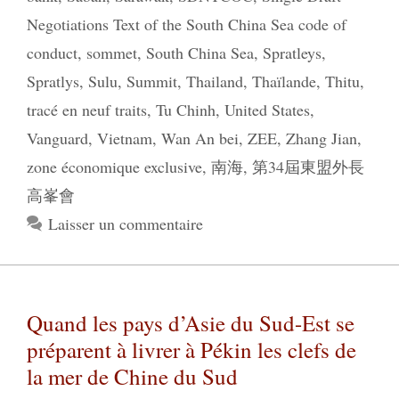
Negotiations Text of the South China Sea code of
conduct
,
sommet
,
South China Sea
,
Spratleys
,
Spratlys
,
Sulu
,
Summit
,
Thailand
,
Thaïlande
,
Thitu
,
tracé en neuf traits
,
Tu Chinh
,
United States
,
Vanguard
,
Vietnam
,
Wan An bei
,
ZEE
,
Zhang Jian
,
zone économique exclusive
,
南海
,
第34屆東盟外長
高峯會
Laisser un commentaire
Quand les pays d’Asie du Sud-Est se
préparent à livrer à Pékin les clefs de
la mer de Chine du Sud