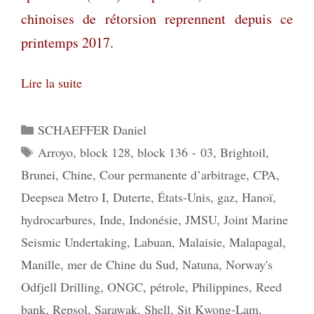
chinoises de rétorsion reprennent depuis ce
printemps 2017.
Lire la suite
Catégories
SCHAEFFER Daniel
Étiquettes
Arroyo
,
block 128
,
block 136 - 03
,
Brightoil
,
Brunei
,
Chine
,
Cour permanente d’arbitrage
,
CPA
,
Deepsea Metro I
,
Duterte
,
États-Unis
,
gaz
,
Hanoï
,
hydrocarbures
,
Inde
,
Indonésie
,
JMSU
,
Joint Marine
Seismic Undertaking
,
Labuan
,
Malaisie
,
Malapagal
,
Manille
,
mer de Chine du Sud
,
Natuna
,
Norway's
Odfjell Drilling
,
ONGC
,
pétrole
,
Philippines
,
Reed
bank
,
Repsol
,
Sarawak
,
Shell
,
Sit Kwong-Lam
,