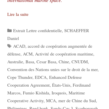
Lire la suite
Catégories
Extrait Lettre confidentielle
,
SCHAEFFER
Daniel
Étiquettes
ACAD
,
accord de coopération augmentée de
défense
,
ACM
,
Activité de coopération maritime
,
Australie
,
Basa
,
Cesar Basa
,
Chine
,
CNUDM
,
Convention des Nations unies sur le droit de la mer
,
Cope Thunder
,
EDCA
,
Enhanced Defense
Cooperation Agreement
,
États-Unis
,
Ferdinand
Marcos
,
Fumio Kishida
,
Iroquois
,
Maritime
Cooperative Activity
,
MCA
,
mer de Chine du Sud
,
Philippines
,
Reed bank
,
Sandy Cay 3
,
Scarborough
,