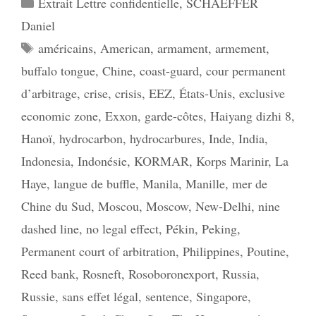
Catégories
Extrait Lettre confidentielle
,
SCHAEFFER
Daniel
Étiquettes
américains
,
American
,
armament
,
armement
,
buffalo tongue
,
Chine
,
coast-guard
,
cour permanent
d’arbitrage
,
crise
,
crisis
,
EEZ
,
États-Unis
,
exclusive
economic zone
,
Exxon
,
garde-côtes
,
Haiyang dizhi 8
,
Hanoï
,
hydrocarbon
,
hydrocarbures
,
Inde
,
India
,
Indonesia
,
Indonésie
,
KORMAR
,
Korps Marinir
,
La
Haye
,
langue de buffle
,
Manila
,
Manille
,
mer de
Chine du Sud
,
Moscou
,
Moscow
,
New-Delhi
,
nine
dashed line
,
no legal effect
,
Pékin
,
Peking
,
Permanent court of arbitration
,
Philippines
,
Poutine
,
Reed bank
,
Rosneft
,
Rosoboronexport
,
Russia
,
Russie
,
sans effet légal
,
sentence
,
Singapore
,