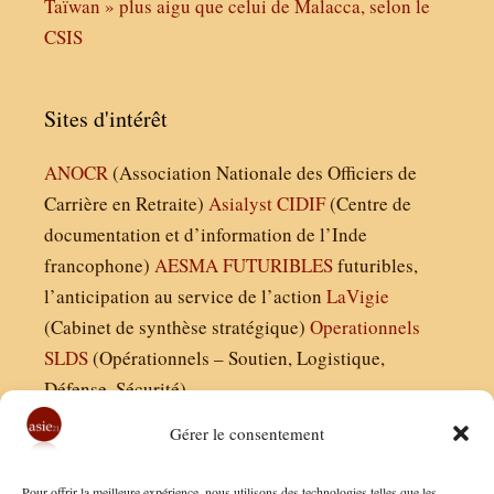
Taïwan » plus aigu que celui de Malacca, selon le
CSIS
Sites d'intérêt
ANOCR
(Association Nationale des Officiers de
Carrière en Retraite)
Asialyst
CIDIF
(Centre de
documentation et d’information de l’Inde
francophone)
AESMA
FUTURIBLES
futuribles,
l’anticipation au service de l’action
LaVigie
(Cabinet de synthèse stratégique)
Operationnels
SLDS
(Opérationnels – Soutien, Logistique,
Défense, Sécurité)
Gérer le consentement
Asie21.com est édité par :
Pour offrir la meilleure expérience, nous utilisons des technologies telles que les