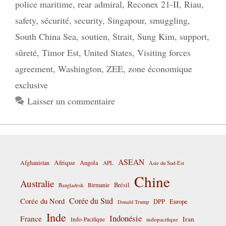
police maritime
,
rear admiral
,
Reconex 21-II
,
Riau
,
safety
,
sécurité
,
security
,
Singapour
,
smuggling
,
South China Sea
,
soutien
,
Strait
,
Sung Kim
,
support
,
sûreté
,
Timor Est
,
United States
,
Visiting forces
agreement
,
Washington
,
ZEE
,
zone économique
exclusive
Laisser un commentaire
ASEAN
Afrique
Afghanistan
Angola
APL
Asie du Sud-Est
Chine
Australie
Birmanie
Brésil
Bangladesh
Corée du Sud
Corée du Nord
DPP
Europe
Donald Trump
Inde
Indonésie
France
Iran
Indo-Pacifique
indopacifique