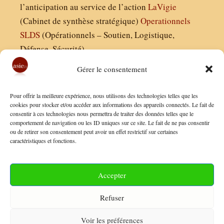
l’anticipation au service de l’action
LaVigie
(Cabinet de synthèse stratégique)
Operationnels
SLDS
(Opérationnels – Soutien, Logistique,
Défense, Sécurité)
Gérer le consentement
Asie21.com est édité par :
Pour offrir la meilleure expérience, nous utilisons des technologies telles que les
Finaldées EURL
cookies pour stocker et/ou accéder aux informations des appareils connectés. Le fait de
consentir à ces technologies nous permettra de traiter des données telles que le
Siège social : 13 avenue Boudon, 75016, Paris
comportement de navigation ou les ID uniques sur ce site. Le fait de ne pas consentir
Nous contacter
ou de retirer son consentement peut avoir un effet restrictif sur certaines
caractéristiques et fonctions.
Mentions Légales
Conditions Générales de Vente
Accepter
Politique de Confidentialité
Refuser
FAQ
Voir les préférences