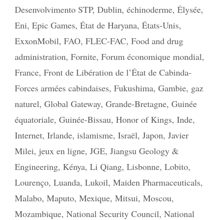
Desenvolvimento STP
,
Dublin
,
échinoderme
,
Élysée
,
Eni
,
Epic Games
,
État de Haryana
,
États-Unis
,
ExxonMobil
,
FAO
,
FLEC-FAC
,
Food and drug
administration
,
Fornite
,
Forum économique mondial
,
France
,
Front de Libération de l’État de Cabinda-
Forces armées cabindaises
,
Fukushima
,
Gambie
,
gaz
naturel
,
Global Gateway
,
Grande-Bretagne
,
Guinée
équatoriale
,
Guinée-Bissau
,
Honor of Kings
,
Inde
,
Internet
,
Irlande
,
islamisme
,
Israël
,
Japon
,
Javier
Milei
,
jeux en ligne
,
JGE
,
Jiangsu Geology &
Engineering
,
Kénya
,
Li Qiang
,
Lisbonne
,
Lobito
,
Lourenço
,
Luanda
,
Lukoil
,
Maiden Pharmaceuticals
,
Malabo
,
Maputo
,
Mexique
,
Mitsui
,
Moscou
,
Mozambique
,
National Security Council
,
National