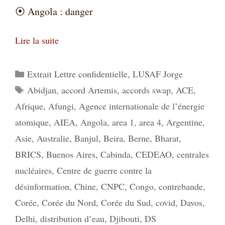
⦿
Angola : danger
Lire la suite
Catégories
Extrait Lettre confidentielle
,
LUSAF Jorge
Étiquettes
Abidjan
,
accord Artemis
,
accords swap
,
ACE
,
Afrique
,
Afungi
,
Agence internationale de l’énergie
atomique
,
AIEA
,
Angola
,
area 1
,
area 4
,
Argentine
,
Asie
,
Australie
,
Banjul
,
Beira
,
Berne
,
Bharat
,
BRICS
,
Buenos Aires
,
Cabinda
,
CEDEAO
,
centrales
nucléaires
,
Centre de guerre contre la
désinformation
,
Chine
,
CNPC
,
Congo
,
contrebande
,
Corée
,
Corée du Nord
,
Corée du Sud
,
covid
,
Davos
,
Delhi
,
distribution d’eau
,
Djibouti
,
DS