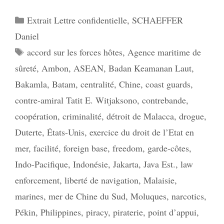
Catégories
Extrait Lettre confidentielle
,
SCHAEFFER
Daniel
Étiquettes
accord sur les forces hôtes
,
Agence maritime de
sûreté
,
Ambon
,
ASEAN
,
Badan Keamanan Laut
,
Bakamla
,
Batam
,
centralité
,
Chine
,
coast guards
,
contre-amiral Tatit E. Witjaksono
,
contrebande
,
coopération
,
criminalité
,
détroit de Malacca
,
drogue
,
Duterte
,
États-Unis
,
exercice du droit de l’Etat en
mer
,
facilité
,
foreign base
,
freedom
,
garde-côtes
,
Indo-Pacifique
,
Indonésie
,
Jakarta
,
Java Est.
,
law
enforcement
,
liberté de navigation
,
Malaisie
,
marines
,
mer de Chine du Sud
,
Moluques
,
narcotics
,
Pékin
,
Philippines
,
piracy
,
piraterie
,
point d’appui
,