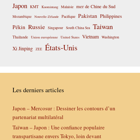
Japon
mer de Chine du Sud
KMT
Malaisie
Kuomintang
Pakistan
Philippines
Pacifique
Mozambique
Nouvelle-Zélande
Taiwan
Russie
Pékin
Singapour
South China Sea
Vietnam
Thaïlande
Washington
Union européenne
United States
États-Unis
Xi Jinping
ZEE
Les derniers articles
Japon – Mercosur : Dessiner les contours d’un
partenariat multilatéral
Taïwan – Japon : Une confiance populaire
transpartisane envers Tokyo, loin devant