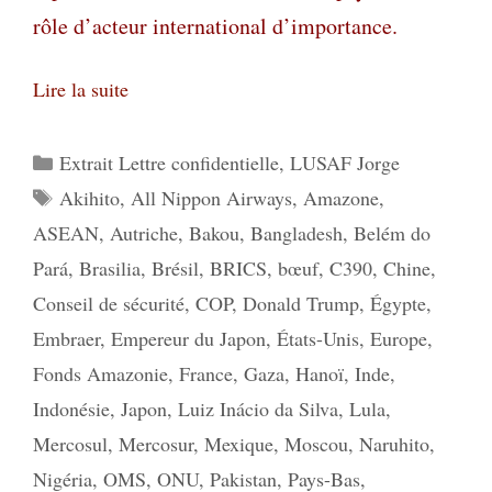
rôle d’acteur international d’importance.
Lire la suite
Catégories
Extrait Lettre confidentielle
,
LUSAF Jorge
Étiquettes
Akihito
,
All Nippon Airways
,
Amazone
,
ASEAN
,
Autriche
,
Bakou
,
Bangladesh
,
Belém do
Pará
,
Brasilia
,
Brésil
,
BRICS
,
bœuf
,
C390
,
Chine
,
Conseil de sécurité
,
COP
,
Donald Trump
,
Égypte
,
Embraer
,
Empereur du Japon
,
États-Unis
,
Europe
,
Fonds Amazonie
,
France
,
Gaza
,
Hanoï
,
Inde
,
Indonésie
,
Japon
,
Luiz Inácio da Silva
,
Lula
,
Mercosul
,
Mercosur
,
Mexique
,
Moscou
,
Naruhito
,
Nigéria
,
OMS
,
ONU
,
Pakistan
,
Pays-Bas
,