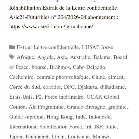
Réhabilitation Extrait de la Lettre confidentielle
Asie21-Futuribles n° 204/2026-04 abonnement :
https://www.asie21.com/je-mabonne/
Catégories
Extrait Lettre confidentielle
,
LUSAF Jorge
Étiquettes
Afrique
,
Angola
,
Asie
,
Australie
,
Balama
,
Board
of Peace
,
bourse
,
Brahmos
,
Cabo Delgado
,
Cachemire
,
centrale photovoltaïque
,
Chine
,
ciment
,
Corée du Sud
,
corridor
,
DFC
,
Djakarta
,
djihadisme
,
États-Unis
,
F2
,
Force intérimaire
,
GCAP
,
Global
Combat Air Programme
,
Grande-Bretagne
,
graphite
,
Guide suprême
,
Hong Kong
,
Inde
,
Indonésie
,
International Stabilization Force
,
Irã
,
ISF
,
Italie
,
Japon
,
Khamenei
,
Liban
,
Louisiane
,
Malawi
,