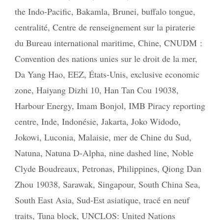
the Indo-Pacific
,
Bakamla
,
Brunei
,
buffalo tongue
,
centralité
,
Centre de renseignement sur la piraterie
du Bureau international maritime
,
Chine
,
CNUDM :
Convention des nations unies sur le droit de la mer
,
Da Yang Hao
,
EEZ
,
États-Unis
,
exclusive economic
zone
,
Haiyang Dizhi 10
,
Han Tan Cou 19038
,
Harbour Energy
,
Imam Bonjol
,
IMB Piracy reporting
centre
,
Inde
,
Indonésie
,
Jakarta
,
Joko Widodo
,
Jokowi
,
Luconia
,
Malaisie
,
mer de Chine du Sud
,
Natuna
,
Natuna D-Alpha
,
nine dashed line
,
Noble
Clyde Boudreaux
,
Petronas
,
Philippines
,
Qiong Dan
Zhou 19038
,
Sarawak
,
Singapour
,
South China Sea
,
South East Asia
,
Sud-Est asiatique
,
tracé en neuf
traits
,
Tuna block
,
UNCLOS: United Nations