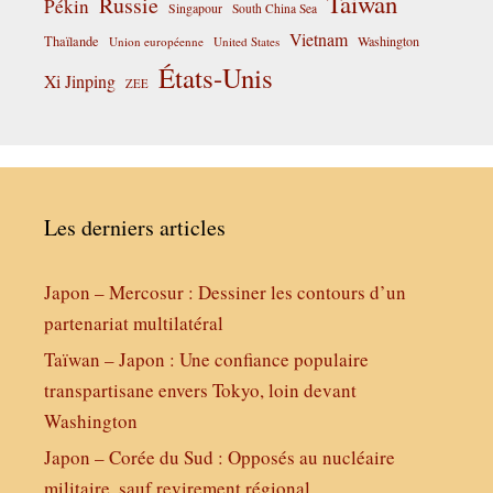
Taiwan
Russie
Pékin
Singapour
South China Sea
Vietnam
Thaïlande
Washington
Union européenne
United States
États-Unis
Xi Jinping
ZEE
Les derniers articles
Japon – Mercosur : Dessiner les contours d’un
partenariat multilatéral
Taïwan – Japon : Une confiance populaire
transpartisane envers Tokyo, loin devant
Washington
Japon – Corée du Sud : Opposés au nucléaire
militaire, sauf revirement régional