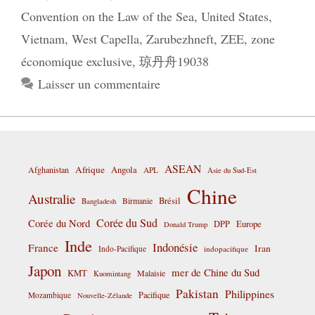
Convention on the Law of the Sea
,
United States
,
Vietnam
,
West Capella
,
Zarubezhneft
,
ZEE
,
zone
économique exclusive
,
琼丹舟19038
Laisser un commentaire
ASEAN
Afrique
Afghanistan
Angola
APL
Asie du Sud-Est
Chine
Australie
Birmanie
Brésil
Bangladesh
Corée du Sud
Corée du Nord
DPP
Europe
Donald Trump
Inde
Indonésie
France
Iran
Indo-Pacifique
indopacifique
Japon
mer de Chine du Sud
KMT
Malaisie
Kuomintang
Pakistan
Philippines
Pacifique
Mozambique
Nouvelle-Zélande