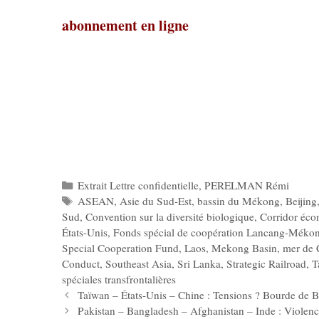
abonnement en ligne
Catégories
Extrait Lettre confidentielle
,
PERELMAN Rémi
Étiquettes
ASEAN
,
Asie du Sud-Est
,
bassin du Mékong
,
Beijing
Sud
,
Convention sur la diversité biologique
,
Corridor éco
États-Unis
,
Fonds spécial de coopération Lancang-Méko
Special Cooperation Fund
,
Laos
,
Mekong Basin
,
mer de 
Conduct
,
Southeast Asia
,
Sri Lanka
,
Strategic Railroad
,
T
spéciales transfrontalières
Taïwan – États-Unis – Chine : Tensions ? Bourde de Bi
Pakistan – Bangladesh – Afghanistan – Inde : Viole