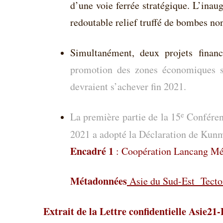
d’une voie ferrée stratégique. L’inau
redoutable relief truffé de bombes non
Simultanément, deux projets finan
promotion des zones économiques sp
devraient s’achever fin 2021.
e
La première partie de la 15
Conférenc
2021 a adopté la Déclaration de Kunm
Encadré 1
: Coopération Lancang M
Métadonnées
Asie du Sud-Est
Tecto
Extrait de la Lettre confidentielle Asie21