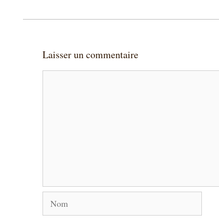
Laisser un commentaire
Commentaire
Nom