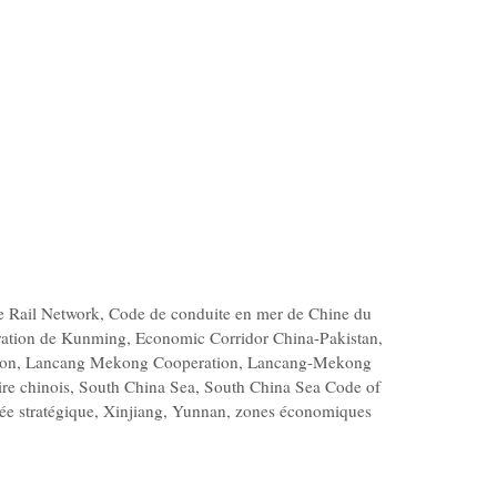
e Rail Network
,
Code de conduite en mer de Chine du
ration de Kunming
,
Economic Corridor China-Pakistan
,
ion
,
Lancang Mekong Cooperation
,
Lancang-Mekong
ire chinois
,
South China Sea
,
South China Sea Code of
rée stratégique
,
Xinjiang
,
Yunnan
,
zones économiques