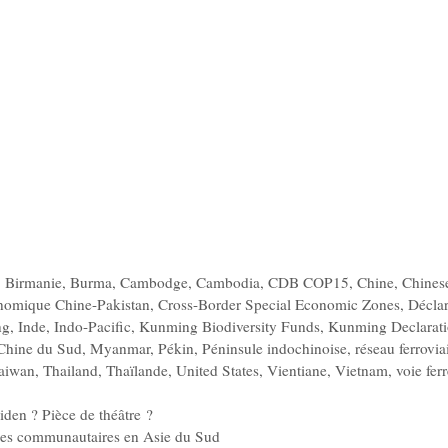
,
Birmanie
,
Burma
,
Cambodge
,
Cambodia
,
CDB COP15
,
Chine
,
Chines
nomique Chine-Pakistan
,
Cross-Border Special Economic Zones
,
Décla
ng
,
Inde
,
Indo-Pacific
,
Kunming Biodiversity Funds
,
Kunming Declarat
Chine du Sud
,
Myanmar
,
Pékin
,
Péninsule indochinoise
,
réseau ferrovia
aiwan
,
Thailand
,
Thaïlande
,
United States
,
Vientiane
,
Vietnam
,
voie fer
den ? Pièce de théâtre ?
nces communautaires en Asie du Sud