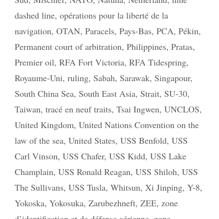
dashed line
,
opérations pour la liberté de la
navigation
,
OTAN
,
Paracels
,
Pays-Bas
,
PCA
,
Pékin
,
Permanent court of arbitration
,
Philippines
,
Pratas
,
Premier oil
,
RFA Fort Victoria
,
RFA Tidespring
,
Royaume-Uni
,
ruling
,
Sabah
,
Sarawak
,
Singapour
,
South China Sea
,
South East Asia
,
Strait
,
SU-30
,
Taiwan
,
tracé en neuf traits
,
Tsai Ingwen
,
UNCLOS
,
United Kingdom
,
United Nations Convention on the
law of the sea
,
United States
,
USS Benfold
,
USS
Carl Vinson
,
USS Chafer
,
USS Kidd
,
USS Lake
Champlain
,
USS Ronald Reagan
,
USS Shiloh
,
USS
The Sullivans
,
USS Tusla
,
Whitsun
,
Xi Jinping
,
Y-8
,
Yokoska
,
Yokosuka
,
Zarubezhneft
,
ZEE
,
zone
d’identification et de défense aérienne
,
zone