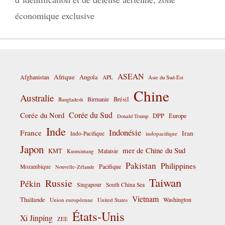
économique exclusive
ASEAN
Afrique
Afghanistan
Angola
APL
Asie du Sud-Est
Chine
Australie
Birmanie
Brésil
Bangladesh
Corée du Sud
Corée du Nord
DPP
Europe
Donald Trump
Inde
Indonésie
France
Iran
Indo-Pacifique
indopacifique
Japon
mer de Chine du Sud
KMT
Malaisie
Kuomintang
Pakistan
Philippines
Pacifique
Mozambique
Nouvelle-Zélande
Taiwan
Russie
Pékin
Singapour
South China Sea
Vietnam
Thaïlande
Washington
Union européenne
United States
États-Unis
Xi Jinping
ZEE