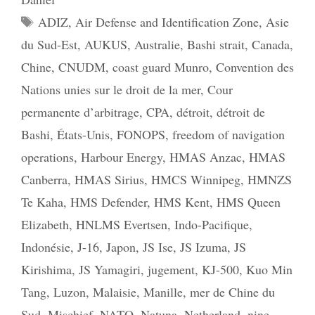
Étiquettes
ADIZ
,
Air Defense and Identification Zone
,
Asie
du Sud-Est
,
AUKUS
,
Australie
,
Bashi strait
,
Canada
,
Chine
,
CNUDM
,
coast guard Munro
,
Convention des
Nations unies sur le droit de la mer
,
Cour
permanente d’arbitrage
,
CPA
,
détroit
,
détroit de
Bashi
,
États-Unis
,
FONOPS
,
freedom of navigation
operations
,
Harbour Energy
,
HMAS Anzac
,
HMAS
Canberra
,
HMAS Sirius
,
HMCS Winnipeg
,
HMNZS
Te Kaha
,
HMS Defender
,
HMS Kent
,
HMS Queen
Elizabeth
,
HNLMS Evertsen
,
Indo-Pacifique
,
Indonésie
,
J-16
,
Japon
,
JS Ise
,
JS Izuma
,
JS
Kirishima
,
JS Yamagiri
,
jugement
,
KJ-500
,
Kuo Min
Tang
,
Luzon
,
Malaisie
,
Manille
,
mer de Chine du
Sud
,
Mischief
,
NATO
,
Natuna
,
Netherland
,
nine