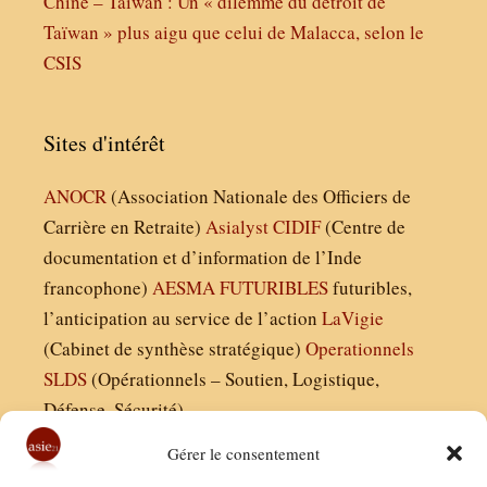
Chine – Taïwan : Un « dilemme du détroit de
Taïwan » plus aigu que celui de Malacca, selon le
CSIS
Sites d'intérêt
ANOCR
(Association Nationale des Officiers de
Carrière en Retraite)
Asialyst
CIDIF
(Centre de
documentation et d’information de l’Inde
francophone)
AESMA
FUTURIBLES
futuribles,
l’anticipation au service de l’action
LaVigie
(Cabinet de synthèse stratégique)
Operationnels
SLDS
(Opérationnels – Soutien, Logistique,
Défense, Sécurité)
Gérer le consentement
Asie21.com est édité par :