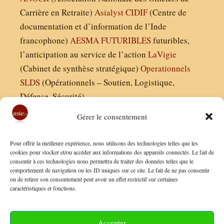
Carrière en Retraite)
Asialyst
CIDIF
(Centre de
documentation et d’information de l’Inde
francophone)
AESMA
FUTURIBLES
futuribles,
l’anticipation au service de l’action
LaVigie
(Cabinet de synthèse stratégique)
Operationnels
SLDS
(Opérationnels – Soutien, Logistique,
Défense, Sécurité)
Gérer le consentement
Asie21.com est édité par :
Pour offrir la meilleure expérience, nous utilisons des technologies telles que les
Finaldées EURL
cookies pour stocker et/ou accéder aux informations des appareils connectés. Le fait de
consentir à ces technologies nous permettra de traiter des données telles que le
Siège social : 13 avenue Boudon, 75016, Paris
comportement de navigation ou les ID uniques sur ce site. Le fait de ne pas consentir
Nous contacter
ou de retirer son consentement peut avoir un effet restrictif sur certaines
caractéristiques et fonctions.
Mentions Légales
Conditions Générales de Vente
Accepter