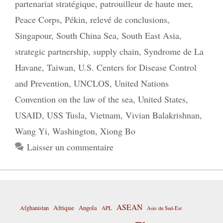
partenariat stratégique
,
patrouilleur de haute mer
,
Peace Corps
,
Pékin
,
relevé de conclusions
,
Singapour
,
South China Sea
,
South East Asia
,
strategic partnership
,
supply chain
,
Syndrome de La
Havane
,
Taiwan
,
U.S. Centers for Disease Control
and Prevention
,
UNCLOS
,
United Nations
Convention on the law of the sea
,
United States
,
USAID
,
USS Tusla
,
Vietnam
,
Vivian Balakrishnan
,
Wang Yi
,
Washington
,
Xiong Bo
Laisser un commentaire
ASEAN
Afrique
Afghanistan
Angola
APL
Asie du Sud-Est