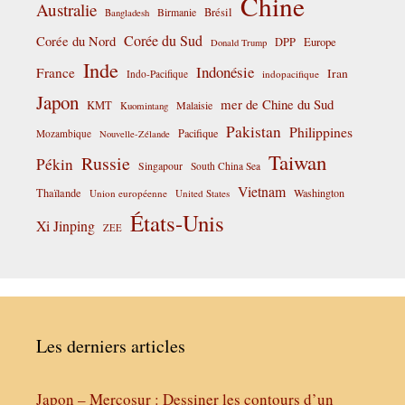
Chine
Australie
Birmanie
Brésil
Bangladesh
Corée du Sud
Corée du Nord
DPP
Europe
Donald Trump
Inde
Indonésie
France
Iran
Indo-Pacifique
indopacifique
Japon
mer de Chine du Sud
KMT
Malaisie
Kuomintang
Pakistan
Philippines
Pacifique
Mozambique
Nouvelle-Zélande
Taiwan
Russie
Pékin
Singapour
South China Sea
Vietnam
Thaïlande
Washington
Union européenne
United States
États-Unis
Xi Jinping
ZEE
Les derniers articles
Japon – Mercosur : Dessiner les contours d’un