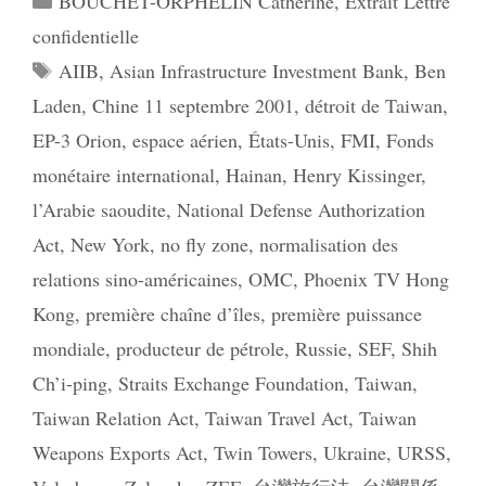
BOUCHET-ORPHELIN Catherine
,
Extrait Lettre
confidentielle
Étiquettes
AIIB
,
Asian Infrastructure Investment Bank
,
Ben
Laden
,
Chine 11 septembre 2001
,
détroit de Taiwan
,
EP-3 Orion
,
espace aérien
,
États-Unis
,
FMI
,
Fonds
monétaire international
,
Hainan
,
Henry Kissinger
,
l’Arabie saoudite
,
National Defense Authorization
Act
,
New York
,
no fly zone
,
normalisation des
relations sino-américaines
,
OMC
,
Phoenix TV Hong
Kong
,
première chaîne d’îles
,
première puissance
mondiale
,
producteur de pétrole
,
Russie
,
SEF
,
Shih
Ch’i-ping
,
Straits Exchange Foundation
,
Taiwan
,
Taiwan Relation Act
,
Taiwan Travel Act
,
Taiwan
Weapons Exports Act
,
Twin Towers
,
Ukraine
,
URSS
,