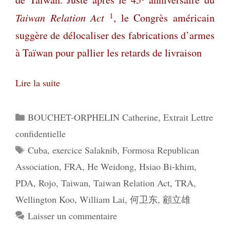
1
Taiwan Relation Act
, le Congrès américain
suggère de délocaliser des fabrications d’armes
à Taïwan pour pallier les retards de livraison
Lire la suite
Catégories
BOUCHET-ORPHELIN Catherine
,
Extrait Lettre
confidentielle
Étiquettes
Cuba
,
exercice Salaknib
,
Formosa Republican
Association
,
FRA
,
He Weidong
,
Hsiao Bi-khim
,
PDA
,
Rojo
,
Taiwan
,
Taiwan Relation Act
,
TRA
,
Wellington Koo
,
William Lai
,
何卫东
,
顧立雄
Laisser un commentaire