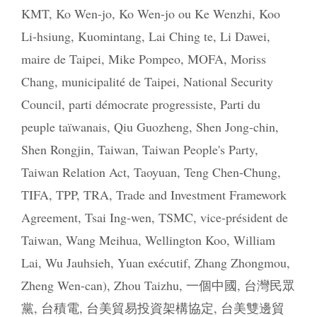
KMT
,
Ko Wen-jo
,
Ko Wen-jo ou Ke Wenzhi
,
Koo
Li-hsiung
,
Kuomintang
,
Lai Ching te
,
Li Dawei
,
maire de Taipei
,
Mike Pompeo
,
MOFA
,
Moriss
Chang
,
municipalité de Taipei
,
National Security
Council
,
parti démocrate progressiste
,
Parti du
peuple taïwanais
,
Qiu Guozheng
,
Shen Jong-chin
,
Shen Rongjin
,
Taiwan
,
Taiwan People's Party
,
Taiwan Relation Act
,
Taoyuan
,
Teng Chen-Chung
,
TIFA
,
TPP
,
TRA
,
Trade and Investment Framework
Agreement
,
Tsai Ing-wen
,
TSMC
,
vice-président de
Taiwan
,
Wang Meihua
,
Wellington Koo
,
William
Lai
,
Wu Jauhsieh
,
Yuan exécutif
,
Zhang Zhongmou
,
Zheng Wen-can)
,
Zhou Taizhu
,
一個中國
,
台灣民眾
黨
,
台積電
,
台美貿易投資架構協定
,
台美雙邊貿