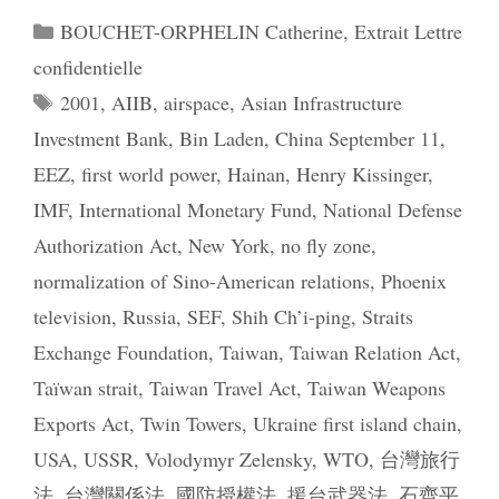
Catégories
BOUCHET-ORPHELIN Catherine
,
Extrait Lettre
confidentielle
Étiquettes
2001
,
AIIB
,
airspace
,
Asian Infrastructure
Investment Bank
,
Bin Laden
,
China September 11
,
EEZ
,
first world power
,
Hainan
,
Henry Kissinger
,
IMF
,
International Monetary Fund
,
National Defense
Authorization Act
,
New York
,
no fly zone
,
normalization of Sino-American relations
,
Phoenix
television
,
Russia
,
SEF
,
Shih Ch’i-ping
,
Straits
Exchange Foundation
,
Taiwan
,
Taiwan Relation Act
,
Taïwan strait
,
Taiwan Travel Act
,
Taiwan Weapons
Exports Act
,
Twin Towers
,
Ukraine first island chain
,
USA
,
USSR
,
Volodymyr Zelensky
,
WTO
,
台灣旅行
法
,
台灣關係法
,
國防授權法
,
援台武器法
,
石齊平