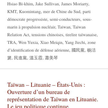
Hsiao Bi-khim
,
Jake Sullivan
,
James Moriarty
,
KMT
,
Kuomintang
,
mer de Chine du Sud
,
parti
démocrate progressiste
,
semi-conducteurs
,
sous-
marin à propulsion nucléair
,
Taiwan
,
Taiwan
Relation Act
,
tensions chinoises
,
tirelire taïwanaise
,
TRA
,
Wen Yuxia
,
Xiao Meiqin
,
Yang Jiechi
,
zone
d’identification de défense aérienne
,
國民黨
,
杨洁
篪
,
民進黨
,
溫玉霞
,
蕭美琴
Taïwan – Lituanie – États-Unis :
Ouverture d’un bureau de
représentation de Taïwan en Lituanie.
Le jeu politique continue