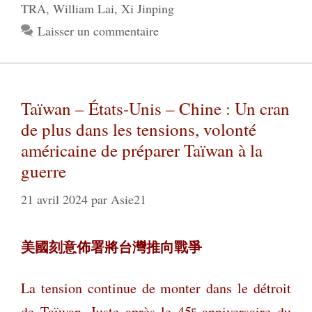
TRA
,
William Lai
,
Xi Jinping
Laisser un commentaire
Taïwan – États-Unis – Chine : Un cran
de plus dans les tensions, volonté
américaine de préparer Taïwan à la
guerre
21 avril 2024
par
Asie21
美國刻意佈署將台灣推向戰爭
La tension continue de monter dans le détroit
e
de Taïwan. Juste après le 45
anniversaire du