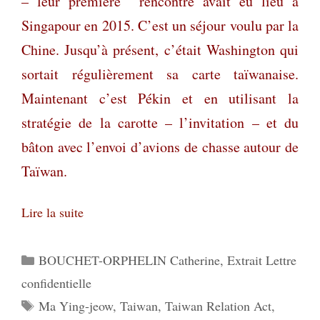
– leur première
rencontre avait eu lieu à
Singapour en 2015. C’est un séjour voulu par la
Chine. Jusqu’à présent, c’était Washington qui
sortait régulièrement sa carte taïwanaise.
Maintenant c’est Pékin et en utilisant la
stratégie de la carotte – l’invitation – et du
bâton avec l’envoi d’avions de chasse autour de
Taïwan.
Lire la suite
Catégories
BOUCHET-ORPHELIN Catherine
,
Extrait Lettre
confidentielle
Étiquettes
Ma Ying-jeow
,
Taiwan
,
Taiwan Relation Act
,