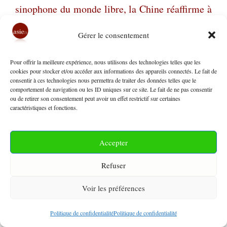
sinophone du monde libre, la Chine réaffirme à
nouveau son statut de
harsh power
.
Gérer le consentement
On January 2nd, the leader of Chinese
Pour offrir la meilleure expérience, nous utilisons des technologies telles que les
cookies pour stocker et/ou accéder aux informations des appareils connectés. Le fait de
Communist Party and the People’s Republic, Xi
consentir à ces technologies nous permettra de traiter des données telles que le
Jinping, announced as a second New Year’s
comportement de navigation ou les ID uniques sur ce site. Le fait de ne pas consentir
ou de retirer son consentement peut avoir un effet restrictif sur certaines
message that Beijing would not hesitate to use
caractéristiques et fonctions.
force against Taipei expressing his intention to
force Taiwanese to choose between peaceful
Accepter
unification under the Party banner or war. By
Refuser
threatening his “Taiwan compatriots” and the
Voir les préférences
last Sinophone representative of the free world,
China reaffirms its status of “harsh power”.
Politique de confidentialité
Politique de confidentialité