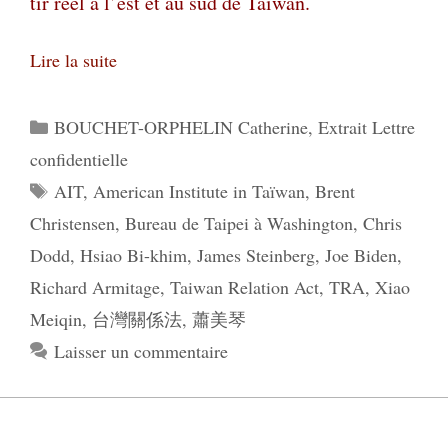
tir réel à l’est et au sud de Taïwan.
Lire la suite
Catégories
BOUCHET-ORPHELIN Catherine
,
Extrait Lettre
confidentielle
Étiquettes
AIT
,
American Institute in Taïwan
,
Brent
Christensen
,
Bureau de Taipei à Washington
,
Chris
Dodd
,
Hsiao Bi-khim
,
James Steinberg
,
Joe Biden
,
Richard Armitage
,
Taiwan Relation Act
,
TRA
,
Xiao
Meiqin
,
台灣關係法
,
蕭美琴
Laisser un commentaire