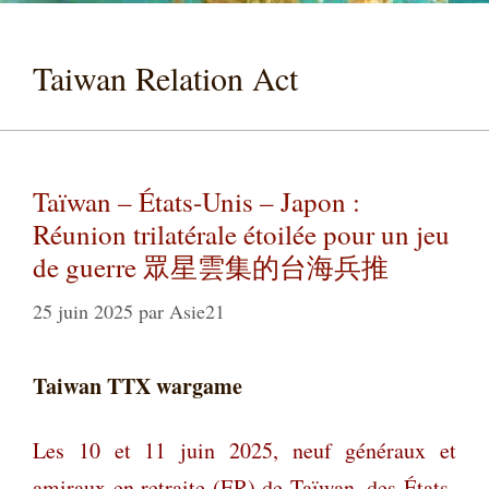
Taiwan Relation Act
Taïwan – États-Unis – Japon :
Réunion trilatérale étoilée pour un jeu
de guerre 眾星雲集的台海兵推
25 juin 2025
par
Asie21
Taiwan TTX wargame
Les 10 et 11 juin 2025, neuf généraux et
amiraux en retraite (ER) de Taïwan, des États-