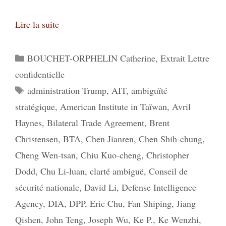
Lire la suite
Catégories
BOUCHET-ORPHELIN Catherine
,
Extrait Lettre
confidentielle
Étiquettes
administration Trump
,
AIT
,
ambiguïté
stratégique
,
American Institute in Taïwan
,
Avril
Haynes
,
Bilateral Trade Agreement
,
Brent
Christensen
,
BTA
,
Chen Jianren
,
Chen Shih-chung
,
Cheng Wen-tsan
,
Chiu Kuo-cheng
,
Christopher
Dodd
,
Chu Li-luan
,
clarté ambiguë
,
Conseil de
sécurité nationale
,
David Li
,
Defense Intelligence
Agency
,
DIA
,
DPP
,
Eric Chu
,
Fan Shiping
,
Jiang
Qishen
,
John Teng
,
Joseph Wu
,
Ke P.
,
Ke Wenzhi
,