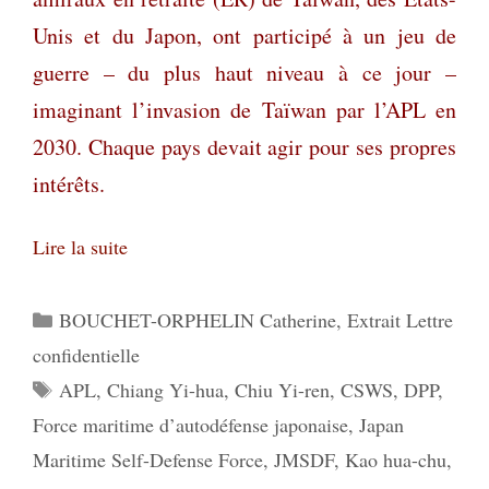
Unis et du Japon, ont participé à un jeu de
guerre – du plus haut niveau à ce jour –
imaginant l’invasion de Taïwan par l’APL en
2030. Chaque pays devait agir pour ses propres
intérêts.
Lire la suite
Catégories
BOUCHET-ORPHELIN Catherine
,
Extrait Lettre
confidentielle
Étiquettes
APL
,
Chiang Yi-hua
,
Chiu Yi-ren
,
CSWS
,
DPP
,
Force maritime d’autodéfense japonaise
,
Japan
Maritime Self-Defense Force
,
JMSDF
,
Kao hua-chu
,