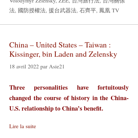
Volodymyr Zelensky
,
ZEE
,
台灣旅行法
,
台灣關係
法
,
國防授權法
,
援台武器法
,
石齊平
,
鳳凰 TV
China – United States – Taiwan :
Kissinger, bin Laden and Zelensky
18 avril 2022
par
Asie21
Three personalities have fortuitously
changed the course of history in the China-
U.S. relationship to China’s benefit.
Lire la suite