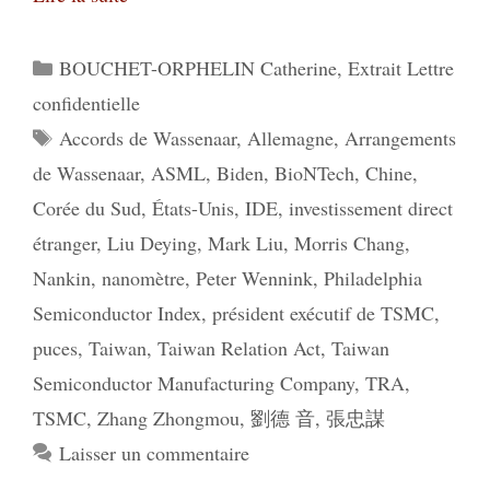
Catégories
BOUCHET-ORPHELIN Catherine
,
Extrait Lettre
confidentielle
Étiquettes
Accords de Wassenaar
,
Allemagne
,
Arrangements
de Wassenaar
,
ASML
,
Biden
,
BioNTech
,
Chine
,
Corée du Sud
,
États-Unis
,
IDE
,
investissement direct
étranger
,
Liu Deying
,
Mark Liu
,
Morris Chang
,
Nankin
,
nanomètre
,
Peter Wennink
,
Philadelphia
Semiconductor Index
,
président exécutif de TSMC
,
puces
,
Taiwan
,
Taiwan Relation Act
,
Taiwan
Semiconductor Manufacturing Company
,
TRA
,
TSMC
,
Zhang Zhongmou
,
劉德 音
,
張忠謀
Laisser un commentaire