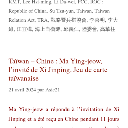
KMT
,
Lee Hsi-ming
,
Li Da-wei
,
PCC
,
ROC :
Republic of China
,
Su Tzu-yun
,
Taiwan
,
Taiwan
Relation Act
,
TRA
,
戰略暨兵棋協會
,
李喜明
,
李大
維
,
江宜樺
,
海上自衛隊
,
邱義仁
,
陸委會
,
高華柱
Taïwan – Chine : Ma Ying-jeow,
l’invité de Xi Jinping. Jeu de carte
taïwanaise
21 avril 2024
par
Asie21
Ma Ying-jeow
a répondu à l’invitation de Xi
Jinping et a été reçu en Chine pendant 11 jours