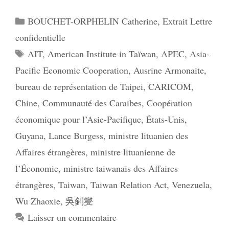
Catégories
BOUCHET-ORPHELIN Catherine
,
Extrait Lettre
confidentielle
Étiquettes
AIT
,
American Institute in Taïwan
,
APEC
,
Asia-
Pacific Economic Cooperation
,
Ausrine Armonaite
,
bureau de représentation de Taipei
,
CARICOM
,
Chine
,
Communauté des Caraïbes
,
Coopération
économique pour l’Asie-Pacifique
,
États-Unis
,
Guyana
,
Lance Burgess
,
ministre lituanien des
Affaires étrangères
,
ministre lituanienne de
l’Économie
,
ministre taiwanais des Affaires
étrangères
,
Taiwan
,
Taiwan Relation Act
,
Venezuela
,
Wu Zhaoxie
,
吳釗燮
Laisser un commentaire