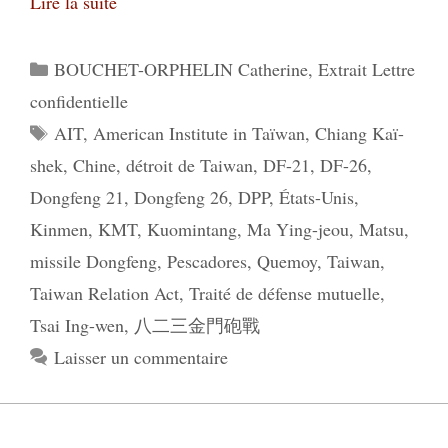
Lire la suite
Catégories
BOUCHET-ORPHELIN Catherine
,
Extrait Lettre
confidentielle
Étiquettes
AIT
,
American Institute in Taïwan
,
Chiang Kaï-
shek
,
Chine
,
détroit de Taiwan
,
DF-21
,
DF-26
,
Dongfeng 21
,
Dongfeng 26
,
DPP
,
États-Unis
,
Kinmen
,
KMT
,
Kuomintang
,
Ma Ying-jeou
,
Matsu
,
missile Dongfeng
,
Pescadores
,
Quemoy
,
Taiwan
,
Taiwan Relation Act
,
Traité de défense mutuelle
,
Tsai Ing-wen
,
八二三金門砲戰
Laisser un commentaire