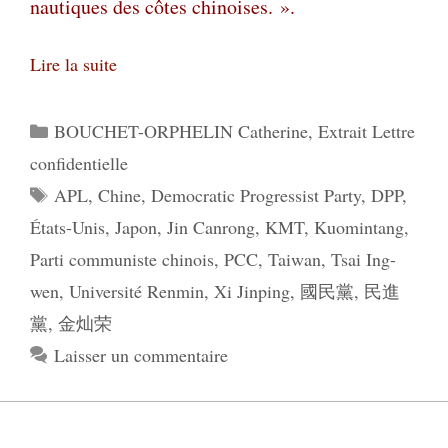
nautiques des côtes chinoises. ».
Lire la suite
Catégories
BOUCHET-ORPHELIN Catherine
,
Extrait Lettre
confidentielle
Étiquettes
APL
,
Chine
,
Democratic Progressist Party
,
DPP
,
États-Unis
,
Japon
,
Jin Canrong
,
KMT
,
Kuomintang
,
Parti communiste chinois
,
PCC
,
Taiwan
,
Tsai Ing-
wen
,
Université Renmin
,
Xi Jinping
,
國民黨
,
民進
黨
,
金灿荣
Laisser un commentaire