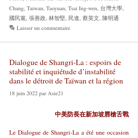
Chang
,
Taiwan
,
Taoyuan
,
Tsai Ing-wen
,
台灣大學
,
國民黨
,
張善政
,
林智堅
,
民進
,
蔡英文
,
陳明通
Laisser un commentaire
Dialogue de Shangri-La : espoirs de
stabilité et inquiétude d’instabilité
dans le détroit de Taïwan et la région
18 juin 2022
par
Asie21
中美防長在新加坡唇槍舌戰
Le Dialogue de Shangri-La a été une occasion