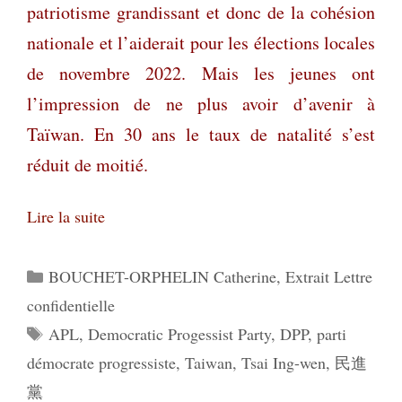
patriotisme grandissant et donc de la cohésion
nationale et l’aiderait pour les élections locales
de novembre 2022. Mais les jeunes ont
l’impression de ne plus avoir d’avenir à
Taïwan. En 30 ans le taux de natalité s’est
réduit de moitié.
Lire la suite
Catégories
BOUCHET-ORPHELIN Catherine
,
Extrait Lettre
confidentielle
Étiquettes
APL
,
Democratic Progessist Party
,
DPP
,
parti
démocrate progressiste
,
Taiwan
,
Tsai Ing-wen
,
民進
黨