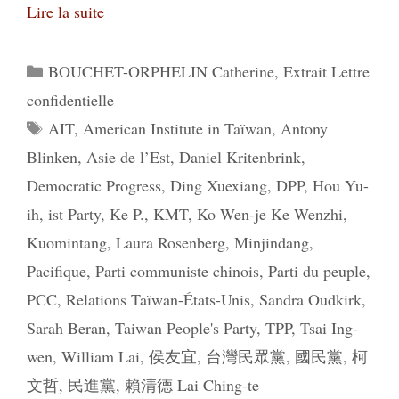
Lire la suite
Catégories
BOUCHET-ORPHELIN Catherine
,
Extrait Lettre
confidentielle
Étiquettes
AIT
,
American Institute in Taïwan
,
Antony
Blinken
,
Asie de l’Est
,
Daniel Kritenbrink
,
Democratic Progress
,
Ding Xuexiang
,
DPP
,
Hou Yu-
ih
,
ist Party
,
Ke P.
,
KMT
,
Ko Wen-je Ke Wenzhi
,
Kuomintang
,
Laura Rosenberg
,
Minjindang
,
Pacifique
,
Parti communiste chinois
,
Parti du peuple
,
PCC
,
Relations Taïwan-États-Unis
,
Sandra Oudkirk
,
Sarah Beran
,
Taiwan People's Party
,
TPP
,
Tsai Ing-
wen
,
William Lai
,
侯友宜
,
台灣民眾黨
,
國民黨
,
柯
文哲
,
民進黨
,
賴清德 Lai Ching-te