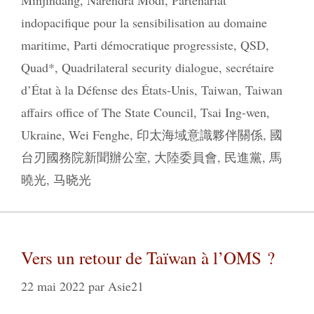
Minjindang
,
Narendra Modi
,
Partenariat
indopacifique pour la sensibilisation au domaine
maritime
,
Parti démocratique progressiste
,
QSD
,
Quad*
,
Quadrilateral security dialogue
,
secrétaire
d’État à la Défense des États-Unis
,
Taiwan
,
Taiwan
affairs office of The State Council
,
Tsai Ing-wen
,
Ukraine
,
Wei Fenghe
,
印太海域意識夥伴關係
,
國
台刃國務院新聞辦公室
,
大陸委員會
,
民進黨
,
馬
曉光
,
马晓光
Vers un retour de Taïwan à l’OMS ?
22 mai 2022
par
Asie21