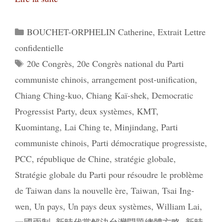
Catégories
BOUCHET-ORPHELIN Catherine
,
Extrait Lettre
confidentielle
Étiquettes
20e Congrès
,
20e Congrès national du Parti
communiste chinois
,
arrangement post-unification
,
Chiang Ching-kuo
,
Chiang Kaï-shek
,
Democratic
Progressist Party
,
deux systèmes
,
KMT
,
Kuomintang
,
Lai Ching te
,
Minjindang
,
Parti
communiste chinois
,
Parti démocratique progressiste
,
PCC
,
république de Chine
,
stratégie globale
,
Stratégie globale du Parti pour résoudre le problème
de Taiwan dans la nouvelle ère
,
Taiwan
,
Tsai Ing-
wen
,
Un pays
,
Un pays deux systèmes
,
William Lai
,
一國兩制
,
新時代黨解決台灣問題總體方略
,
新時