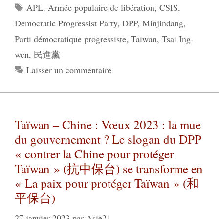
Étiquettes
APL
,
Armée populaire de libération
,
CSIS
,
Democratic Progressist Party
,
DPP
,
Minjindang
,
Parti démocratique progressiste
,
Taiwan
,
Tsai Ing-
wen
,
民進黨
Laisser un commentaire
Taïwan – Chine : Vœux 2023 : la mue
du gouvernement ? Le slogan du DPP
« contrer la Chine pour protéger
Taïwan » (抗中保台) se transforme en
« La paix pour protéger Taïwan » (和
平保台)
27 janvier 2023
par
Asie21