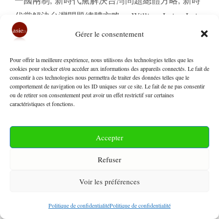
代黨解決台灣問題總體方略， William Lai， Lai
Ching-te， 賴清德， 蔡英文，20e Congrès
,
民進
Gérer le consentement
黨
,
統一後
,
經國七海文化園區
,
蔣經國總統圖書
Pour offrir la meilleure expérience, nous utilisons des technologies telles que les
館
,
賴清德
cookies pour stocker et/ou accéder aux informations des appareils connectés. Le fait de
Laisser un commentaire
consentir à ces technologies nous permettra de traiter des données telles que le
comportement de navigation ou les ID uniques sur ce site. Le fait de ne pas consentir
ou de retirer son consentement peut avoir un effet restrictif sur certaines
caractéristiques et fonctions.
Taïwan – États-Unis : Stratégie
Accepter
américaine de la terre brûlée ?
Autodestruction de TSMC par
Refuser
dynamitage ?
Voir les préférences
18 janvier 2022
par
Asie21
Politique de confidentialité
Politique de confidentialité