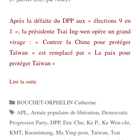
Après la défaite d
u DPP aux « élections 9 en
1 », la présidente Tsai Ing-wen opère un grand
virage : « Contrer la Chine pour protéger
Taïwan » est remplacé pa
r « La paix pour
protéger Taïwan »
Lire la suite
Catégories
BOUCHET-ORPHELIN Catherine
Étiquettes
APL
,
Armée populaire de libération
,
Democratic
Progressist Party
,
DPP
,
Eric Chu
,
Ke P.
,
Ke Wen-chi
,
KMT
,
Kuomintang
,
Ma Ying-jeou
,
Taiwan
,
Tsai