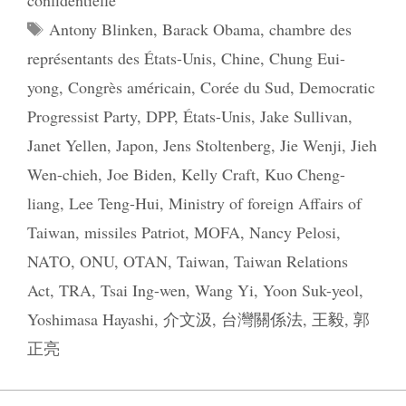
Étiquettes
Antony Blinken
,
Barack Obama
,
chambre des
représentants des États-Unis
,
Chine
,
Chung Eui-
yong
,
Congrès américain
,
Corée du Sud
,
Democratic
Progressist Party
,
DPP
,
États-Unis
,
Jake Sullivan
,
Janet Yellen
,
Japon
,
Jens Stoltenberg
,
Jie Wenji
,
Jieh
Wen-chieh
,
Joe Biden
,
Kelly Craft
,
Kuo Cheng-
liang
,
Lee Teng-Hui
,
Ministry of foreign Affairs of
Taiwan
,
missiles Patriot
,
MOFA
,
Nancy Pelosi
,
NATO
,
ONU
,
OTAN
,
Taiwan
,
Taiwan Relations
Act
,
TRA
,
Tsai Ing-wen
,
Wang Yi
,
Yoon Suk-yeol
,
Yoshimasa Hayashi
,
介文汲
,
台灣關係法
,
王毅
,
郭
正亮