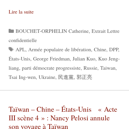
Lire la suite
Catégories
BOUCHET-ORPHELIN Catherine
,
Extrait Lettre
confidentielle
Étiquettes
APL
,
Armée populaire de libération
,
Chine
,
DPP
,
États-Unis
,
George Friedman
,
Julian Kuo
,
Kuo Jeng-
liang
,
parti démocrate progressiste
,
Russie
,
Taiwan
,
Tsai Ing-wen
,
Ukraine
,
民進黨
,
郭正亮
Taïwan – Chine – États-Unis « Acte
III scène 4 » : Nancy Pelosi annule
son voyage à Taïwan