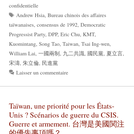
confidentielle
Étiquettes
Andrew Hsia
,
Bureau chinois des affaires
taïwanaises
,
consensus de 1992
,
Democratic
Progressist Party
,
DPP
,
Eric Chu
,
KMT
,
Kuomintang
,
Song Tao
,
Taiwan
,
Tsai Ing-wen
,
William Lai
,
一國兩制
,
九二共識
,
國民黨
,
夏立言
,
宋濤
,
朱立倫
,
民進黨
Laisser un commentaire
Taïwan, une priorité pour les États-
Unis ? Scénarios de guerre du CSIS.
Guerre et armement. 台灣是美國関注
的優先事項嗎？