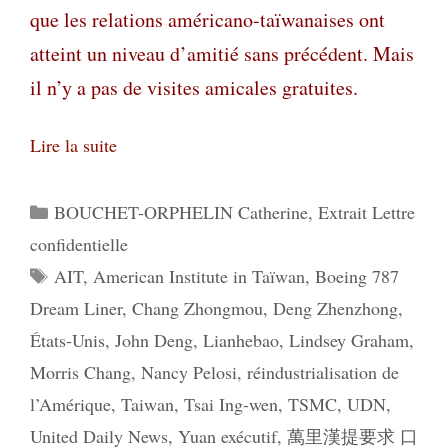
que les relations américano-taïwanaises ont
atteint un niveau d’amitié sans précédent. Mais
il n’y a pas de visites amicales gratuites
.
Lire la suite
Catégories
BOUCHET-ORPHELIN Catherine
,
Extrait Lettre
confidentielle
Étiquettes
AIT
,
American Institute in Taïwan
,
Boeing 787
Dream Liner
,
Chang Zhongmou
,
Deng Zhenzhong
,
États-Unis
,
John Deng
,
Lianhebao
,
Lindsey Graham
,
Morris Chang
,
Nancy Pelosi
,
réindustrialisation de
l’Amérique
,
Taiwan
,
Tsai Ing-wen
,
TSMC
,
UDN
,
United Daily News
,
Yuan exécutif
,
萬里漢提要求 口