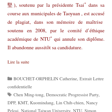
*
堅
), soutenu par la présidente Tsai
dans sa
course aux municipales de Taoyuan , est accusé
de plagiat, dans son mémoire de maîtrise
soutenu en 2008, par le comité d’éthique
*
académique de NTU
qui annule son diplôme.
Il abandonne aussitôt sa candidature.
Lire la suite
Catégories
BOUCHET-ORPHELIN Catherine
,
Extrait Lettre
confidentielle
Étiquettes
Chen Ming-tong
,
Democratic Progressist Party
,
DPP
,
KMT
,
Kuomindang
,
Lin Chih-chien
,
Nancy
Pelosi
,
National Taiwan University
,
NTU
,
Simon