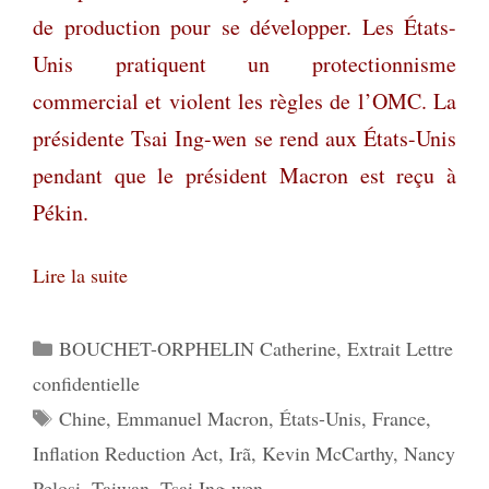
de production pour se développer. Les États-
Unis pratiquent un protectionnisme
commercial et violent les règles de l’OMC. La
présidente Tsai Ing-wen se rend aux États-Unis
pendant que le président Macron est reçu à
Pékin.
Lire la suite
Catégories
BOUCHET-ORPHELIN Catherine
,
Extrait Lettre
confidentielle
Étiquettes
Chine
,
Emmanuel Macron
,
États-Unis
,
France
,
Inflation Reduction Act
,
Irã
,
Kevin McCarthy
,
Nancy
Pelosi
,
Taiwan
,
Tsai Ing-wen