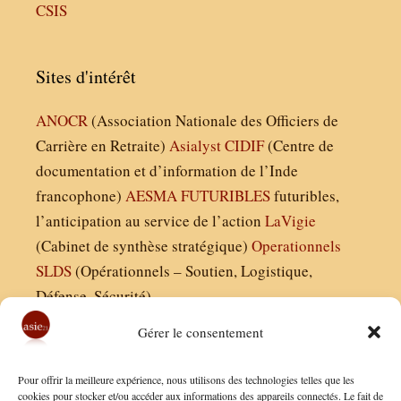
CSIS
Sites d'intérêt
ANOCR
(Association Nationale des Officiers de
Carrière en Retraite)
Asialyst
CIDIF
(Centre de
documentation et d’information de l’Inde
francophone)
AESMA
FUTURIBLES
futuribles,
l’anticipation au service de l’action
LaVigie
(Cabinet de synthèse stratégique)
Operationnels
SLDS
(Opérationnels – Soutien, Logistique,
Défense, Sécurité)
Gérer le consentement
Asie21.com est édité par :
Pour offrir la meilleure expérience, nous utilisons des technologies telles que les
Finaldées EURL
cookies pour stocker et/ou accéder aux informations des appareils connectés. Le fait de