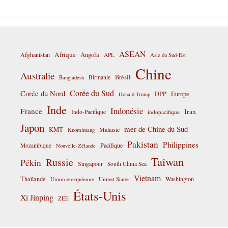
ASEAN
Afrique
Afghanistan
Angola
APL
Asie du Sud-Est
Chine
Australie
Birmanie
Brésil
Bangladesh
Corée du Sud
Corée du Nord
DPP
Europe
Donald Trump
Inde
Indonésie
France
Iran
Indo-Pacifique
indopacifique
Japon
mer de Chine du Sud
KMT
Malaisie
Kuomintang
Pakistan
Philippines
Pacifique
Mozambique
Nouvelle-Zélande
Taiwan
Russie
Pékin
Singapour
South China Sea
Vietnam
Thaïlande
Washington
Union européenne
United States
États-Unis
Xi Jinping
ZEE