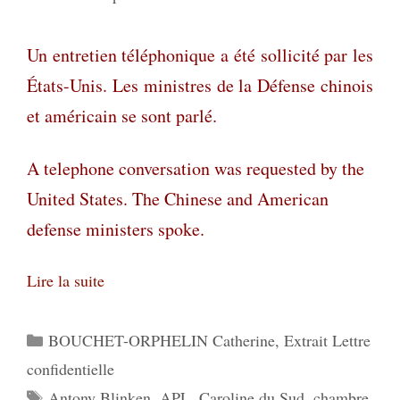
Un entretien téléphonique a été sollicité par les
États-Unis. Les ministres de la Défense chinois
et américain se sont parlé.
A telephone conversation was requested by the
United States. The Chinese and American
defense ministers spoke.
Lire la suite
Catégories
BOUCHET-ORPHELIN Catherine
,
Extrait Lettre
confidentielle
Étiquettes
Antony Blinken
,
APL
,
Caroline du Sud
,
chambre