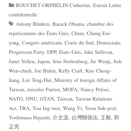
Catégories
BOUCHET-ORPHELIN Catherine
,
Extrait Lettre
confidentielle
Étiquettes
Antony Blinken
,
Barack Obama
,
chambre des
représentants des États-Unis
,
Chine
,
Chung Eui-
yong
,
Congrès américain
,
Corée du Sud
,
Democratic
Progressist Party
,
DPP
,
États-Unis
,
Jake Sullivan
,
Janet Yellen
,
Japon
,
Jens Stoltenberg
,
Jie Wenji
,
Jieh
Wen-chieh
,
Joe Biden
,
Kelly Craft
,
Kuo Cheng-
liang
,
Lee Teng-Hui
,
Ministry of foreign Affairs of
Taiwan
,
missiles Patriot
,
MOFA
,
Nancy Pelosi
,
NATO
,
ONU
,
OTAN
,
Taiwan
,
Taiwan Relations
Act
,
TRA
,
Tsai Ing-wen
,
Wang Yi
,
Yoon Suk-yeol
,
Yoshimasa Hayashi
,
介文汲
,
台灣關係法
,
王毅
,
郭
正亮