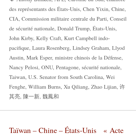
des représentants des États-Unis
,
Chen Yixin
,
Chine
,
CIA
,
Commission militaire centrale du Parti
,
Conseil
de sécurité nationale
,
Donald Trump
,
États-Unis
,
John Kirby
,
Kelly Craft
,
Kurt Campbell indo-
pacifique
,
Laura Rosenberg
,
Lindsey Graham
,
Llyod
Austin
,
Mark Esper
,
ministre chinois de la Défense
,
Nancy Pelosi
,
ONU
,
Pentagone
,
sécurité nationale
,
Taiwan
,
U.S. Senator from South Carolina
,
Wei
Fenghe
,
William Burns
,
Xu Qiliang
,
Zhao Lijian
,
许
其亮
,
陳一新
,
魏鳳和
Taïwan – Chine – États-Unis « Acte