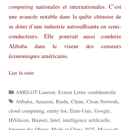
computing
nationales et internationales. C’est
une avancée notable dans la quête chinoise de
se doter d’une industrie autosuffisante en semi-
conducteurs. Elle pourrait aussi conduire
Alibaba dans le viseur des censeurs
économiques américains.
Lire la suite
Catégories
AMELOT Laurent
,
Extrait Lettre confidentielle
Étiquettes
Alibaba
,
Amazon
,
Baidu
,
Chine
,
Clean Network
,
cloud computing
,
entity list
,
États-Unis
,
Google
,
HiSilicon
,
Huawei
,
Intel
,
intelligence artificielle
,
Internet des Objets
,
Made in China 2025
,
Microsoft
,