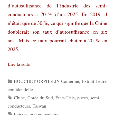
d’autosuffisance de l’industrie des semi-
conducteurs à 70 % d’ici 2025. En 2019, il
n’ét
ait que de 30 %, ce qui signifie que la Chine
doublerait son taux d’autosuffisance en six
ans. Mais ce taux pourrait chuter à 20 % en
2025.
Lire la suite
Catégories
BOUCHET-ORPHELIN Catherine
,
Extrait Lettre
confidentielle
Étiquettes
Chine
,
Corée du Sud
,
États-Unis
,
puces
,
semi-
conducteurs
,
Taiwan
Laisser un commentaire