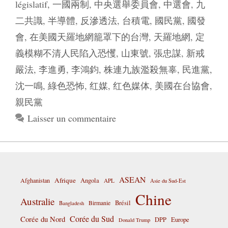
législatif
,
一國兩制
,
中央選舉委員會
,
中選會
,
九
二共識
,
半導體
,
反滲透法
,
台積電
,
國民黨
,
國發
會
,
在美國天羅地網籠罩下的台灣
,
天羅地網
,
定
義模糊不清人民陷入恐戄
,
山東號
,
張忠謀
,
新戒
嚴法
,
李進勇
,
李鴻鈞
,
株連九族濫殺無辜
,
民進黨
,
沈一鳴
,
綠色恐怖
,
红媒
,
红色媒体
,
美國在台協會
,
親民黨
Laisser un commentaire
ASEAN
Afrique
Afghanistan
Angola
APL
Asie du Sud-Est
Chine
Australie
Birmanie
Brésil
Bangladesh
Corée du Sud
Corée du Nord
DPP
Europe
Donald Trump