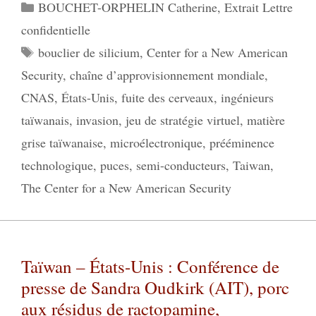
Catégories
BOUCHET-ORPHELIN Catherine
,
Extrait Lettre
confidentielle
Étiquettes
bouclier de silicium
,
Center for a New American
Security
,
chaîne d’approvisionnement mondiale
,
CNAS
,
États-Unis
,
fuite des cerveaux
,
ingénieurs
taïwanais
,
invasion
,
jeu de stratégie virtuel
,
matière
grise taïwanaise
,
microélectronique
,
prééminence
technologique
,
puces
,
semi-conducteurs
,
Taiwan
,
The Center for a New American Security
Taïwan – États-Unis : Conférence de
presse de Sandra Oudkirk (AIT), porc
aux résidus de ractopamine,