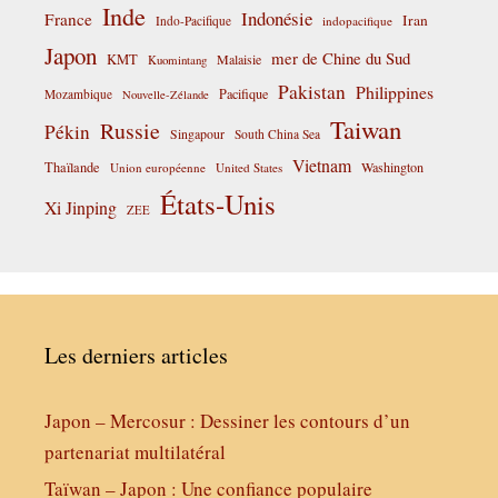
Inde
Indonésie
France
Iran
Indo-Pacifique
indopacifique
Japon
mer de Chine du Sud
KMT
Malaisie
Kuomintang
Pakistan
Philippines
Pacifique
Mozambique
Nouvelle-Zélande
Taiwan
Russie
Pékin
Singapour
South China Sea
Vietnam
Thaïlande
Washington
Union européenne
United States
États-Unis
Xi Jinping
ZEE
Les derniers articles
Japon – Mercosur : Dessiner les contours d’un
partenariat multilatéral
Taïwan – Japon : Une confiance populaire