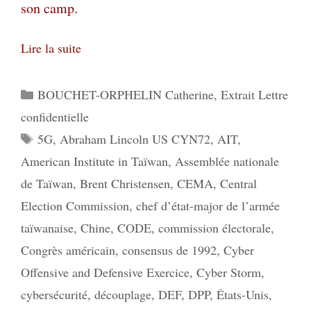
son camp.
Lire la suite
Catégories
BOUCHET-ORPHELIN Catherine
,
Extrait Lettre
confidentielle
Étiquettes
5G
,
Abraham Lincoln US CYN72
,
AIT
,
American Institute in Taïwan
,
Assemblée nationale
de Taïwan
,
Brent Christensen
,
CEMA
,
Central
Election Commission
,
chef d’état-major de l’armée
taïwanaise
,
Chine
,
CODE
,
commission électorale
,
Congrès américain
,
consensus de 1992
,
Cyber
Offensive and Defensive Exercice
,
Cyber Storm
,
cybersécurité
,
découplage
,
DEF
,
DPP
,
États-Unis
,