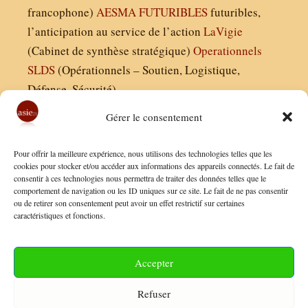
francophone)
AESMA
FUTURIBLES
futuribles,
l’anticipation au service de l’action
LaVigie
(Cabinet de synthèse stratégique)
Operationnels
SLDS
(Opérationnels – Soutien, Logistique,
Défense, Sécurité)
Gérer le consentement
Asie21.com est édité par :
Pour offrir la meilleure expérience, nous utilisons des technologies telles que les
Finaldées EURL
cookies pour stocker et/ou accéder aux informations des appareils connectés. Le fait de
consentir à ces technologies nous permettra de traiter des données telles que le
Siège social : 13 avenue Boudon, 75016, Paris
comportement de navigation ou les ID uniques sur ce site. Le fait de ne pas consentir
Nous contacter
ou de retirer son consentement peut avoir un effet restrictif sur certaines
caractéristiques et fonctions.
Mentions Légales
Conditions Générales de Vente
Accepter
Politique de Confidentialité
Refuser
FAQ