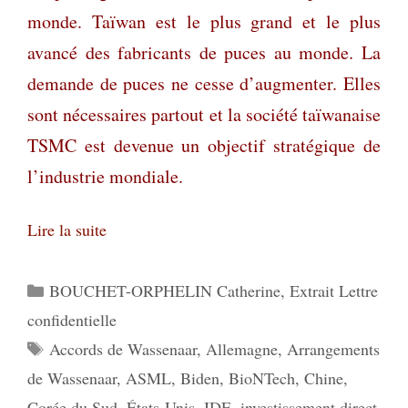
monde. Taïwan est le plus grand et le plus
avancé des fabricants de puces au monde. La
demande de puces ne cesse d’augmenter. Elles
sont nécessaires partout et la société taïwanaise
TSMC est devenue un objectif stratégique de
l’industrie mondiale.
Lire la suite
Catégories
BOUCHET-ORPHELIN Catherine
,
Extrait Lettre
confidentielle
Étiquettes
Accords de Wassenaar
,
Allemagne
,
Arrangements
de Wassenaar
,
ASML
,
Biden
,
BioNTech
,
Chine
,
Corée du Sud
,
États-Unis
,
IDE
,
investissement direct