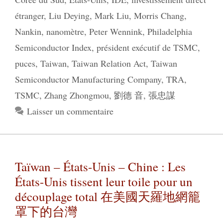
étranger
,
Liu Deying
,
Mark Liu
,
Morris Chang
,
Nankin
,
nanomètre
,
Peter Wennink
,
Philadelphia
Semiconductor Index
,
président exécutif de TSMC
,
puces
,
Taiwan
,
Taiwan Relation Act
,
Taiwan
Semiconductor Manufacturing Company
,
TRA
,
TSMC
,
Zhang Zhongmou
,
劉德 音
,
張忠謀
Laisser un commentaire
Taïwan – États-Unis – Chine : Les
États-Unis tissent leur toile pour un
découplage total 在美國天羅地網籠
罩下的台灣