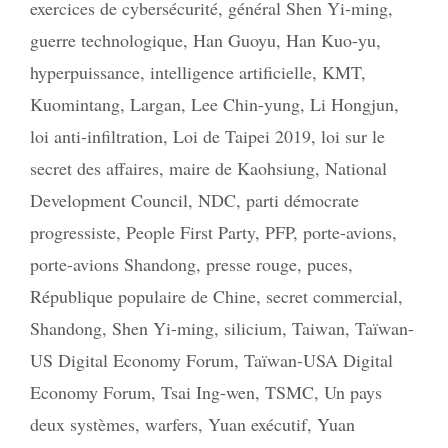
exercices de cybersécurité
,
général Shen Yi-ming
,
guerre technologique
,
Han Guoyu
,
Han Kuo-yu
,
hyperpuissance
,
intelligence artificielle
,
KMT
,
Kuomintang
,
Largan
,
Lee Chin-yung
,
Li Hongjun
,
loi anti-infiltration
,
Loi de Taipei 2019
,
loi sur le
secret des affaires
,
maire de Kaohsiung
,
National
Development Council
,
NDC
,
parti démocrate
progressiste
,
People First Party
,
PFP
,
porte-avions
,
porte-avions Shandong
,
presse rouge
,
puces
,
République populaire de Chine
,
secret commercial
,
Shandong
,
Shen Yi-ming
,
silicium
,
Taiwan
,
Taïwan-
US Digital Economy Forum
,
Taïwan-USA Digital
Economy Forum
,
Tsai Ing-wen
,
TSMC
,
Un pays
deux systèmes
,
warfers
,
Yuan exécutif
,
Yuan