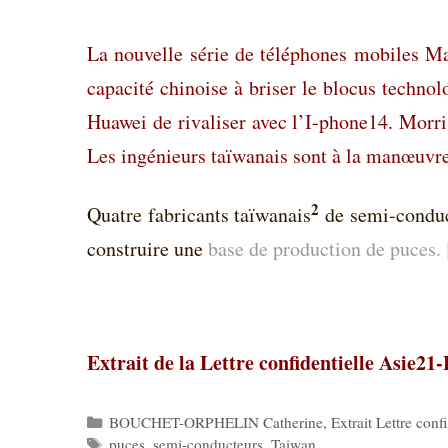
La nouvelle série de téléphones mobiles Ma
capacité chinoise à briser le blocus techn
Huawei de rivaliser avec l’I-phone14. Morr
Les ingénieurs taïwanais sont à la manœuvre 
2
Quatre fabricants taïwanais
de semi-conduct
construire une
base de production de puces. 
Extrait de la Lettre confidentielle Asie21
Catégories
BOUCHET-ORPHELIN Catherine
,
Extrait Lettre conf
Étiquettes
puces
,
semi-conducteurs
,
Taiwan