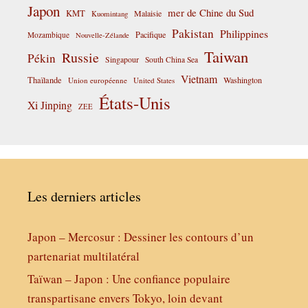
Japon
mer de Chine du Sud
KMT
Malaisie
Kuomintang
Pakistan
Philippines
Pacifique
Mozambique
Nouvelle-Zélande
Taiwan
Russie
Pékin
Singapour
South China Sea
Vietnam
Thaïlande
Washington
Union européenne
United States
États-Unis
Xi Jinping
ZEE
Les derniers articles
Japon – Mercosur : Dessiner les contours d’un
partenariat multilatéral
Taïwan – Japon : Une confiance populaire
transpartisane envers Tokyo, loin devant