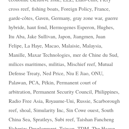
cross reef
,
fishing boats
,
Foreign Policy
,
France
,
garde-côtes
,
Gaven
,
Germany
,
gray zone war
,
guerre
hybride
,
haut fond
,
Hermogenes Esperon
,
Hughes
,
Itu Aba
,
Jake Sullivan
,
Japon
,
Jiangmen
,
Juan
Felipe
,
La Haye
,
Macao
,
Malaisie
,
Malaysia
,
Manille
,
Maxar Technologies
,
mer de Chine du Sud
,
milices maritimes
,
militias
,
Mischief reef
,
Mutual
Defense Treaty
,
Ned Price
,
Niu E Jiao
,
ONU
,
Palawan
,
PCA
,
Pékin
,
Permanent court of
arbitration
,
Permanent Security Council
,
Philippines
,
Radio Free Asia
,
Royaume-Uni
,
Russie
,
Scarborough
reef
,
shoal
,
Simularity Inc
,
Sin Cowe ouest
,
South
China Sea
,
Spratleys
,
Subi reef
,
Taishan Fancheng
Fisheries Development
,
Taiwan
,
TDM
,
The Hague
,