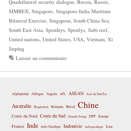
Quadrilateral security dialogue
,
Russia
,
Russie
,
SIMBEX
,
Singapore
,
Singapore-India Maritime
Bilateral Exercise
,
Singapour
,
South China Sea
,
South East Asia
,
Spratleys
,
Spratlys
,
Subi reef
,
United nations
,
United States
,
USA
,
Vietnam
,
Xi
Jinping
Laisser un commentaire
ASEAN
Afrique
Afghanistan
Angola
APL
Asie du Sud-Est
Chine
Australie
Birmanie
Brésil
Bangladesh
Corée du Sud
Corée du Nord
DPP
Europe
Donald Trump
Inde
Indonésie
France
Iran
Indo-Pacifique
indopacifique