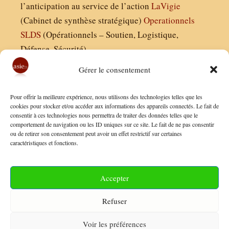
l’anticipation au service de l’action
LaVigie
(Cabinet de synthèse stratégique)
Operationnels
SLDS
(Opérationnels – Soutien, Logistique,
Défense, Sécurité)
Gérer le consentement
Asie21.com est édité par :
Pour offrir la meilleure expérience, nous utilisons des technologies telles que les
Finaldées EURL
cookies pour stocker et/ou accéder aux informations des appareils connectés. Le fait de
consentir à ces technologies nous permettra de traiter des données telles que le
Siège social : 13 avenue Boudon, 75016, Paris
comportement de navigation ou les ID uniques sur ce site. Le fait de ne pas consentir
Nous contacter
ou de retirer son consentement peut avoir un effet restrictif sur certaines
caractéristiques et fonctions.
Mentions Légales
Conditions Générales de Vente
Accepter
Politique de Confidentialité
Refuser
FAQ
Voir les préférences