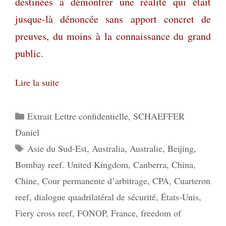
destinées à démontrer une réalité qui était
jusque-là dénoncée sans apport concret de
preuves, du moins à la connaissance du grand
public.
Lire la suite
Catégories
Extrait Lettre confidentielle
,
SCHAEFFER
Daniel
Étiquettes
Asie du Sud-Est
,
Australia
,
Australie
,
Beijing
,
Bombay reef. United Kingdom
,
Canberra
,
China
,
Chine
,
Cour permanente d’arbitrage
,
CPA
,
Cuarteron
reef
,
dialogue quadrilatéral de sécurité
,
États-Unis
,
Fiery cross reef
,
FONOP
,
France
,
freedom of