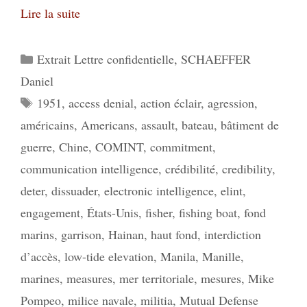
Lire la suite
Catégories
Extrait Lettre confidentielle
,
SCHAEFFER
Daniel
Étiquettes
1951
,
access denial
,
action éclair
,
agression
,
américains
,
Americans
,
assault
,
bateau
,
bâtiment de
guerre
,
Chine
,
COMINT
,
commitment
,
communication intelligence
,
crédibilité
,
credibility
,
deter
,
dissuader
,
electronic intelligence
,
elint
,
engagement
,
États-Unis
,
fisher
,
fishing boat
,
fond
marins
,
garrison
,
Hainan
,
haut fond
,
interdiction
d’accès
,
low-tide elevation
,
Manila
,
Manille
,
marines
,
measures
,
mer territoriale
,
mesures
,
Mike
Pompeo
,
milice navale
,
militia
,
Mutual Defense