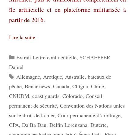
île artificielle et en plateforme militarisée à
partir de 2016.
Lire la suite
Catégories
Extrait Lettre confidentielle
,
SCHAEFFER
Daniel
Étiquettes
Allemagne
,
Arctique
,
Australie
,
bateaux de
pêche
,
Benar news
,
Canada
,
Chigua
,
Chine
,
CNUDM
,
coast guards
,
Colorado
,
Conseil
permanent de sécurité
,
Convention des Nations unies
sur le droit de la mer
,
Cour permanente d’arbitrage
,
CPA
,
Da Ba Dau
,
Delfin Lorenzana
,
Duterte
,
economic exclusive zone
,
EEZ
,
États-Unis
,
Fiery