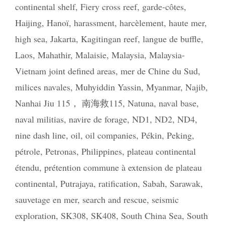
continental shelf
,
Fiery cross reef
,
garde-côtes
,
Haijing
,
Hanoï
,
harassment
,
harcèlement
,
haute mer
,
high sea
,
Jakarta
,
Kagitingan reef
,
langue de buffle
,
Laos
,
Mahathir
,
Malaisie
,
Malaysia
,
Malaysia-
Vietnam joint defined areas
,
mer de Chine du Sud
,
milices navales
,
Muhyiddin Yassin
,
Myanmar
,
Najib
,
Nanhai Jiu 115， 南海救115
,
Natuna
,
naval base
,
naval militias
,
navire de forage
,
ND1
,
ND2
,
ND4
,
nine dash line
,
oil
,
oil companies
,
Pékin
,
Peking
,
pétrole
,
Petronas
,
Philippines
,
plateau continental
étendu
,
prétention commune à extension de plateau
continental
,
Putrajaya
,
ratification
,
Sabah
,
Sarawak
,
sauvetage en mer
,
search and rescue
,
seismic
exploration
,
SK308
,
SK408
,
South China Sea
,
South