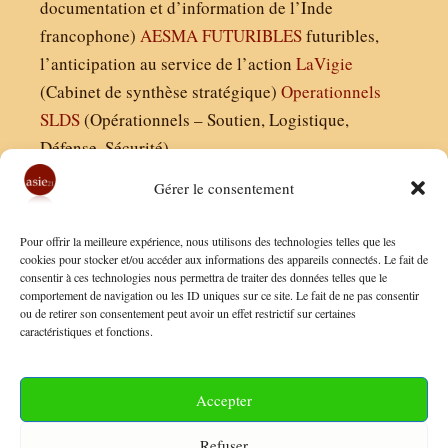
documentation et d’information de l’Inde
francophone)
AESMA
FUTURIBLES
futuribles,
l’anticipation au service de l’action
LaVigie
(Cabinet de synthèse stratégique)
Operationnels
SLDS
(Opérationnels – Soutien, Logistique,
Défense, Sécurité)
Gérer le consentement
Asie21.com est édité par :
Pour offrir la meilleure expérience, nous utilisons des technologies telles que les
Finaldées EURL
cookies pour stocker et/ou accéder aux informations des appareils connectés. Le fait de
consentir à ces technologies nous permettra de traiter des données telles que le
Siège social : 13 avenue Boudon, 75016, Paris
comportement de navigation ou les ID uniques sur ce site. Le fait de ne pas consentir
Nous contacter
ou de retirer son consentement peut avoir un effet restrictif sur certaines
caractéristiques et fonctions.
Mentions Légales
Conditions Générales de Vente
Accepter
Politique de Confidentialité
Refuser
FAQ