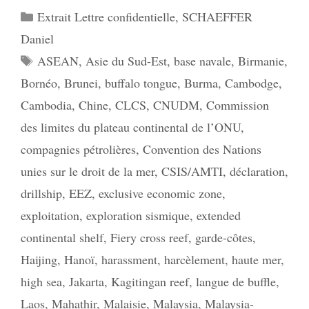
Catégories
Extrait Lettre confidentielle
,
SCHAEFFER
Daniel
Étiquettes
ASEAN
,
Asie du Sud-Est
,
base navale
,
Birmanie
,
Bornéo
,
Brunei
,
buffalo tongue
,
Burma
,
Cambodge
,
Cambodia
,
Chine
,
CLCS
,
CNUDM
,
Commission
des limites du plateau continental de l’ONU
,
compagnies pétrolières
,
Convention des Nations
unies sur le droit de la mer
,
CSIS/AMTI
,
déclaration
,
drillship
,
EEZ
,
exclusive economic zone
,
exploitation
,
exploration sismique
,
extended
continental shelf
,
Fiery cross reef
,
garde-côtes
,
Haijing
,
Hanoï
,
harassment
,
harcèlement
,
haute mer
,
high sea
,
Jakarta
,
Kagitingan reef
,
langue de buffle
,
Laos
,
Mahathir
,
Malaisie
,
Malaysia
,
Malaysia-