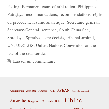
Peking
,
Permanent court of arbitration
,
Philippines
,
Putrajaya
,
recommandations
,
recommendations
,
règle
du précédent
,
résumé analytique
,
Secrétaire général
,
Secretary-General
,
sentence
,
South China Sea
,
Spratleys
,
Spratlys
,
stare decisis
,
tribunal arbitral
,
UN
,
UNCLOS
,
United Nations Convention on the
law of the sea
,
verdict
Laisser un commentaire
ASEAN
Afrique
Afghanistan
Angola
APL
Asie du Sud-Est
Chine
Australie
Birmanie
Brésil
Bangladesh