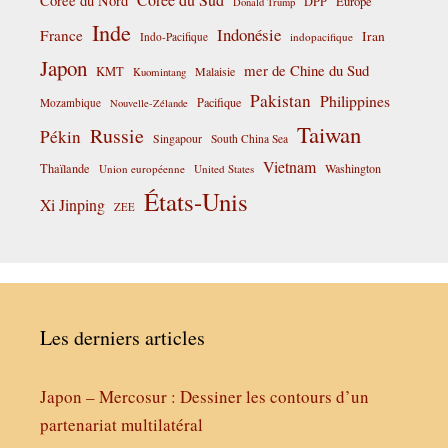
Corée du Sud
Corée du Nord
DPP
Europe
Donald Trump
Inde
Indonésie
France
Iran
Indo-Pacifique
indopacifique
Japon
mer de Chine du Sud
KMT
Malaisie
Kuomintang
Pakistan
Philippines
Pacifique
Mozambique
Nouvelle-Zélande
Taiwan
Russie
Pékin
Singapour
South China Sea
Vietnam
Thaïlande
Washington
Union européenne
United States
États-Unis
Xi Jinping
ZEE
Les derniers articles
Japon – Mercosur : Dessiner les contours d’un
partenariat multilatéral