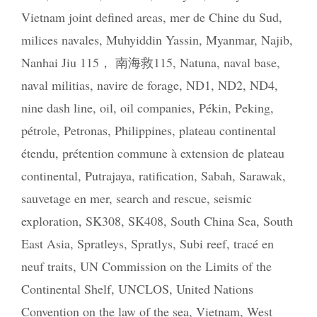
Vietnam joint defined areas
,
mer de Chine du Sud
,
milices navales
,
Muhyiddin Yassin
,
Myanmar
,
Najib
,
Nanhai Jiu 115， 南海救115
,
Natuna
,
naval base
,
naval militias
,
navire de forage
,
ND1
,
ND2
,
ND4
,
nine dash line
,
oil
,
oil companies
,
Pékin
,
Peking
,
pétrole
,
Petronas
,
Philippines
,
plateau continental
étendu
,
prétention commune à extension de plateau
continental
,
Putrajaya
,
ratification
,
Sabah
,
Sarawak
,
sauvetage en mer
,
search and rescue
,
seismic
exploration
,
SK308
,
SK408
,
South China Sea
,
South
East Asia
,
Spratleys
,
Spratlys
,
Subi reef
,
tracé en
neuf traits
,
UN Commission on the Limits of the
Continental Shelf
,
UNCLOS
,
United Nations
Convention on the law of the sea
,
Vietnam
,
West