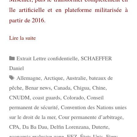
île artificielle et en plateforme militarisée à
partir de 2016.
Lire la suite
Catégories
Extrait Lettre confidentielle
,
SCHAEFFER
Daniel
Étiquettes
Allemagne
,
Arctique
,
Australie
,
bateaux de
pêche
,
Benar news
,
Canada
,
Chigua
,
Chine
,
CNUDM
,
coast guards
,
Colorado
,
Conseil
permanent de sécurité
,
Convention des Nations unies
sur le droit de la mer
,
Cour permanente d’arbitrage
,
CPA
,
Da Ba Dau
,
Delfin Lorenzana
,
Duterte
,
economic exclusive zone
,
EEZ
,
États-Unis
,
Fiery