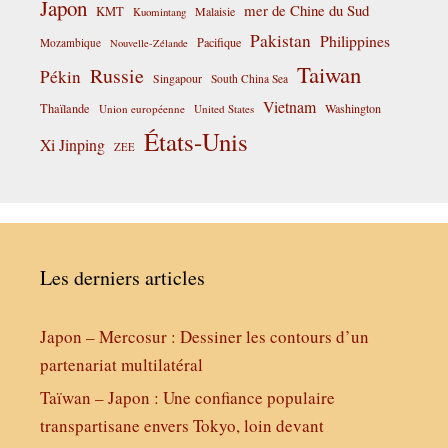
Japon
mer de Chine du Sud
KMT
Malaisie
Kuomintang
Pakistan
Philippines
Pacifique
Mozambique
Nouvelle-Zélande
Taiwan
Russie
Pékin
Singapour
South China Sea
Vietnam
Thaïlande
Washington
Union européenne
United States
États-Unis
Xi Jinping
ZEE
Les derniers articles
Japon – Mercosur : Dessiner les contours d’un
partenariat multilatéral
Taïwan – Japon : Une confiance populaire
transpartisane envers Tokyo, loin devant