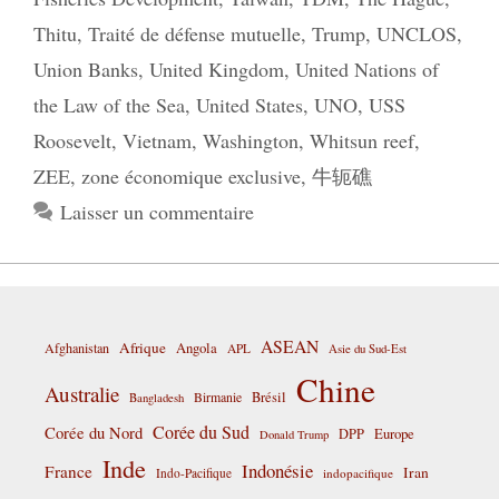
Thitu
,
Traité de défense mutuelle
,
Trump
,
UNCLOS
,
Union Banks
,
United Kingdom
,
United Nations of
the Law of the Sea
,
United States
,
UNO
,
USS
Roosevelt
,
Vietnam
,
Washington
,
Whitsun reef
,
ZEE
,
zone économique exclusive
,
牛轭礁
Laisser un commentaire
ASEAN
Afrique
Afghanistan
Angola
APL
Asie du Sud-Est
Chine
Australie
Birmanie
Brésil
Bangladesh
Corée du Sud
Corée du Nord
DPP
Europe
Donald Trump
Inde
Indonésie
France
Iran
Indo-Pacifique
indopacifique