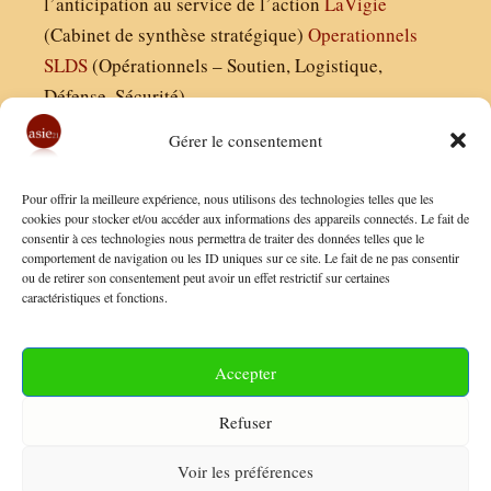
l’anticipation au service de l’action
LaVigie
(Cabinet de synthèse stratégique)
Operationnels
SLDS
(Opérationnels – Soutien, Logistique,
Défense, Sécurité)
Gérer le consentement
Asie21.com est édité par :
Pour offrir la meilleure expérience, nous utilisons des technologies telles que les
Finaldées EURL
cookies pour stocker et/ou accéder aux informations des appareils connectés. Le fait de
consentir à ces technologies nous permettra de traiter des données telles que le
Siège social : 13 avenue Boudon, 75016, Paris
comportement de navigation ou les ID uniques sur ce site. Le fait de ne pas consentir
Nous contacter
ou de retirer son consentement peut avoir un effet restrictif sur certaines
caractéristiques et fonctions.
Mentions Légales
Conditions Générales de Vente
Accepter
Politique de Confidentialité
Refuser
FAQ
Voir les préférences