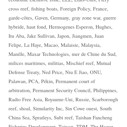
cross reef
,
fishing boats
,
Foreign Policy
,
France
,
garde-côtes
,
Gaven
,
Germany
,
gray zone war
,
guerre
hybride
,
haut fond
,
Hermogenes Esperon
,
Hughes
,
Itu Aba
,
Jake Sullivan
,
Japon
,
Jiangmen
,
Juan
Felipe
,
La Haye
,
Macao
,
Malaisie
,
Malaysia
,
Manille
,
Maxar Technologies
,
mer de Chine du Sud
,
milices maritimes
,
militias
,
Mischief reef
,
Mutual
Defense Treaty
,
Ned Price
,
Niu E Jiao
,
ONU
,
Palawan
,
PCA
,
Pékin
,
Permanent court of
arbitration
,
Permanent Security Council
,
Philippines
,
Radio Free Asia
,
Royaume-Uni
,
Russie
,
Scarborough
reef
,
shoal
,
Simularity Inc
,
Sin Cowe ouest
,
South
China Sea
,
Spratleys
,
Subi reef
,
Taishan Fancheng
Fisheries Development
,
Taiwan
,
TDM
,
The Hague
,