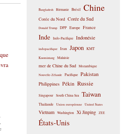
Chine
Birmanie
Brésil
Bangladesh
Corée du Sud
Corée du Nord
France
DPP
Europe
Donald Trump
Inde
Indonésie
Indo-Pacifique
Japon
Iran
KMT
indopacifique
ique
Malaisie
Kuomintang
evra
mer de Chine du Sud
Mozambique
Pakistan
Pacifique
Nouvelle-Zélande
Russie
Pékin
Philippines
Taiwan
Singapour
South China Sea
Thaïlande
Union européenne
United States
Vietnam
Xi Jinping
Washington
ZEE
,
États-Unis
,
e