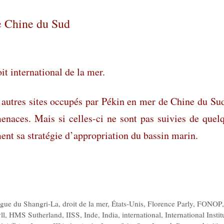
e Chine du Sud
t international de la mer.
et autres sites occupés par Pékin en mer de Chine du Su
enaces. Mais si celles-ci ne sont pas suivies de quel
ment sa stratégie d’appropriation du bassin marin.
ogue du Shangri-La
,
droit de la mer
,
États-Unis
,
Florence Parly
,
FONOP
ll
,
HMS Sutherland
,
IISS
,
Inde
,
India
,
international
,
International Instit