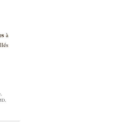
es
à
llés
e
,
MD
,