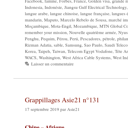
Facebook
,
famine
,
Forbes
,
France
,
Golden visa
,
grande m
Indonesia
,
Indonésie
,
Jiangsu Gulf Electrical Technology
langue arabe
,
langue chinoise
,
langue française
,
langues 
mandarin
,
Maputo
,
Marcelo Rebelo de Sousa
,
marché im
Moçambique
,
Mota-Engil
,
Mozambique
,
MTN Global Co
remember your mission
,
Nouvelle quatrième armée
,
Nyus
Penghu
,
Pequim
,
Pérou
,
Perú
,
Pescadores
,
pétrole
,
phila
Rizman Adatia
,
sable
,
Samsung
,
Sao Paulo
,
Saudi Telec
Korea
,
Taipeh
,
Taiwan
,
Telecom Egypt Vodafone
,
Téte A
WACS
,
Washington
,
West Africa Cable Systems
,
West In
Laisser un commentaire
Grappillages Asie21 n°131
17 septembre 2019
par
Asie21
Chine – Afrique