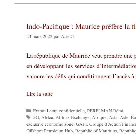
Indo-Pacifique : Maurice préfère la 
23 mars 2022
par
Asie21
La république de Maurice veut prendre une p
en développant les services d’intermédiation
vaincre les défis qui conditionnent l’accès 
Lire la suite
Catégories
Extrait Lettre confidentielle
,
PERELMAN Rémi
Étiquettes
5G
,
Africa
,
Afrinex Exchange
,
Afrique
,
Asia
,
Asie
,
Ba
exclusive economic zone
,
GAFI
,
Groupe d’Action Financi
Offshore Petroleum Hub
,
Republic of Mauritius
,
Républi