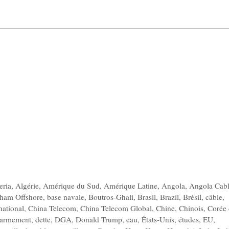
eria
,
Algérie
,
Amérique du Sud
,
Amérique Latine
,
Angola
,
Angola Cab
ham Offshore
,
base navale
,
Boutros-Ghali
,
Brasil
,
Brazil
,
Brésil
,
câble
,
national
,
China Telecom
,
China Telecom Global
,
Chine
,
Chinois
,
Corée
l’armement
,
dette
,
DGA
,
Donald Trump
,
eau
,
États-Unis
,
études
,
EU
,