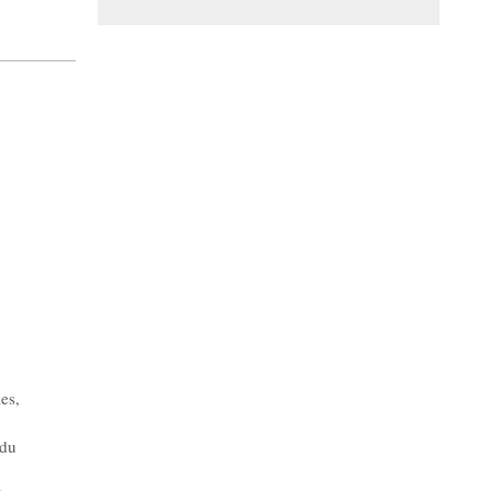
les
,
 du