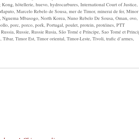
 Kong
,
hôtellerie
,
huevo
,
hydrocarbures
,
International Court of Justice
,
Maputo
,
Marcelo Rebelo de Sousa
,
mer de Timor
,
minerai de fer
,
Minor
,
Nguema Mbasogo
,
North Korea
,
Nuno Rebelo De Sousa
,
Oman
,
ovo
,
ollo
,
porc
,
porco
,
pork
,
Portugal
,
poulet
,
protein
,
protéines
,
PTT
,
Russia
,
Russie
,
Russie Rusia
,
São Tomé e Príncipe
,
Sao Tomé et Princi
e
,
Tibar
,
Timor Est
,
Timor oriental
,
Timor-Leste
,
Tivoli
,
trafic d’armes
,