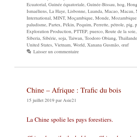
Ecuatorial
,
Guinée équatoriale
,
Guinée-Bissau
,
hog
,
Hong
Ismaéliens
,
La Haye
,
Lisbonne
,
Luanda
,
Macao
,
Macau
,
International
,
MINT
,
Moçambique
,
Monde
,
Mozambique
paludisme
,
Partex
,
Pékin
,
Pequim
,
Perrette
,
pétrole
,
pig
,
p
Exploration Production
,
PTTEP
,
puerco
,
Route de la soie
Siberia
,
Sibérie
,
soja
,
Taiwan
,
Teodoro Obiang
,
Thaïland
United States
,
Vietnam
,
World
,
Xanana Gusmão
,
œuf
Laisser un commentaire
Chine – Afrique : Trafic du bois
15 juillet 2019
par
Asie21
La Chine spolie les pays forestiers.