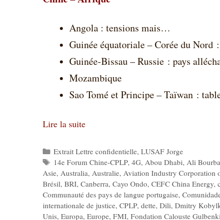
Angola : tensions mais…
Guinée équatoriale – Corée du Nord :
Guinée-Bissau – Russie : pays alléch
Mozambique
Sao Tomé et Principe – Taïwan : table
Lire la suite
Catégories
Extrait Lettre confidentielle
,
LUSAF Jorge
Étiquettes
14e Forum Chine-CPLP
,
4G
,
Abou Dhabi
,
Ali Bourb
Asie
,
Australia
,
Australie
,
Aviation Industry Corporation 
Brésil
,
BRI
,
Canberra
,
Cayo Ondo
,
CEFC China Energy
,
Communauté des pays de langue portugaise
,
Comunidade 
internationale de justice
,
CPLP
,
dette
,
Dili
,
Dmitry Kobyl
Unis
,
Europa
,
Europe
,
FMI
,
Fondation Calouste Gulbenk