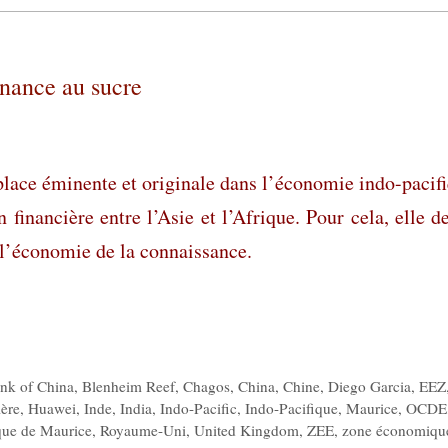
finance au sucre
lace éminente et originale dans l’économie indo-pacif
 financière entre l’Asie et l’Afrique. Pour cela, elle d
à l’économie de la connaissance.
nk of China
,
Blenheim Reef
,
Chagos
,
China
,
Chine
,
Diego Garcia
,
EEZ
ère
,
Huawei
,
Inde
,
India
,
Indo-Pacific
,
Indo-Pacifique
,
Maurice
,
OCDE
que de Maurice
,
Royaume-Uni
,
United Kingdom
,
ZEE
,
zone économiqu