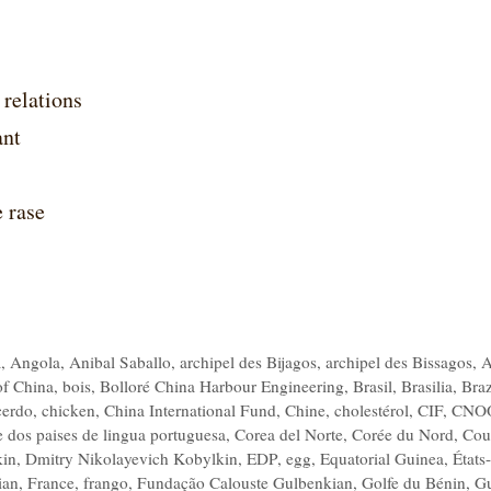
 relations
ant
 rase
a
,
Angola
,
Anibal Saballo
,
archipel des Bijagos
,
archipel des Bissagos
,
A
of China
,
bois
,
Bolloré China Harbour Engineering
,
Brasil
,
Brasilia
,
Braz
cerdo
,
chicken
,
China International Fund
,
Chine
,
cholestérol
,
CIF
,
CNO
dos paises de lingua portuguesa
,
Corea del Norte
,
Corée du Nord
,
Cou
kin
,
Dmitry Nikolayevich Kobylkin
,
EDP
,
egg
,
Equatorial Guinea
,
États-
ian
,
France
,
frango
,
Fundação Calouste Gulbenkian
,
Golfe du Bénin
,
G