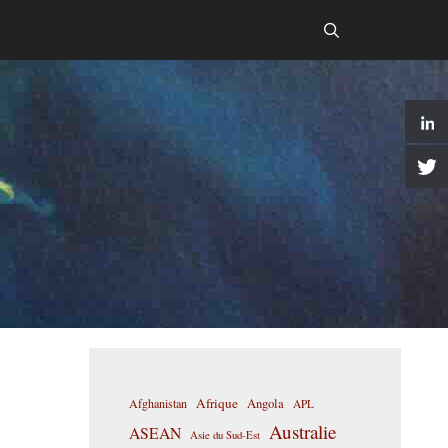
Afrique
Afghanistan
Angola
APL
Australie
ASEAN
Asie du Sud-Est