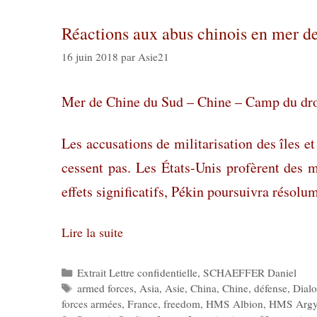
Réactions aux abus chinois en mer d
16 juin 2018
par
Asie21
Mer de Chine du Sud – Chine – Camp du droi
Les accusations de militarisation des îles 
cessent pas. Les États-Unis profèrent des m
effets significatifs, Pékin poursuivra résolu
Lire la suite
Catégories
Extrait Lettre confidentielle
,
SCHAEFFER Daniel
Étiquettes
armed forces
,
Asia
,
Asie
,
China
,
Chine
,
défense
,
Dial
forces armées
,
France
,
freedom
,
HMS Albion
,
HMS Argy