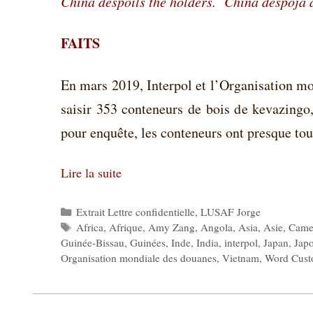
China despoils the holders.
China despoja 
FAITS
En mars 2019, Interpol et l’Organisation m
saisir 353 conteneurs de bois de kevazingo,
pour enquête, les conteneurs ont presque tou
Lire la suite
Catégories
Extrait Lettre confidentielle
,
LUSAF Jorge
Étiquettes
Africa
,
Afrique
,
Amy Zang
,
Angola
,
Asia
,
Asie
,
Came
Guinée-Bissau
,
Guinées
,
Inde
,
India
,
interpol
,
Japan
,
Jap
Organisation mondiale des douanes
,
Vietnam
,
Word Cust