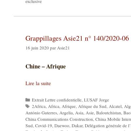
exclusive
Grappillages Asie21 n° 140/2020-06
16 juin 2020
par
Asie21
Chine – Afrique
Lire la suite
Catégories
Extrait Lettre confidentielle
,
LUSAF Jorge
Étiquettes
2Africa
,
Africa
,
Afrique
,
Afrique du Sud
,
Alcatel
,
Alg
António Guterres
,
Argelia
,
Asia
,
Asie
,
Baloutchistan
,
Bao
China Communications Construction
,
China Mobile Inter
Sud
,
Covid-19
,
Daewoo
,
Dakar
,
Délégation générale de 