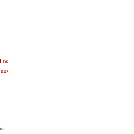
d ne
ques
,
ute