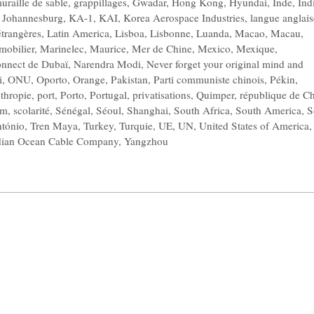
uraille de sable
,
grappillages
,
Gwadar
,
Hong Kong
,
Hyundai
,
Inde
,
Ind
,
Johannesburg
,
KA-1
,
KAI
,
Korea Aerospace Industries
,
langue anglais
étrangères
,
Latin America
,
Lisboa
,
Lisbonne
,
Luanda
,
Macao
,
Macau
,
mobilier
,
Marinelec
,
Maurice
,
Mer de Chine
,
Mexico
,
Mexique
,
nnect de Dubaï
,
Narendra Modi
,
Never forget your original mind and
i
,
ONU
,
Oporto
,
Orange
,
Pakistan
,
Parti communiste chinois
,
Pékin
,
nthropie
,
port
,
Porto
,
Portugal
,
privatisations
,
Quimper
,
république de C
om
,
scolarité
,
Sénégal
,
Séoul
,
Shanghai
,
South Africa
,
South America
,
S
ntónio
,
Tren Maya
,
Turkey
,
Turquie
,
UE
,
UN
,
United States of America
,
dian Ocean Cable Company
,
Yangzhou