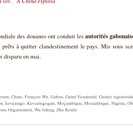
a los .
A China espolia
autorités gabonais
ondiale des douanes ont conduit les
 prêts à quitter clandestinement le pays. Mis sous sce
s disparu en mai.
roun
,
Chine
,
François Wu
,
Gabon
,
Guiné Ecuatorial
,
Guinée équatorial
on
,
kevazingo
,
Kevazingogate
,
Moçambique
,
Mozambique
,
Nigéria
,
O
oms Organization
,
Wu Jufeng
,
Zhu Konfu