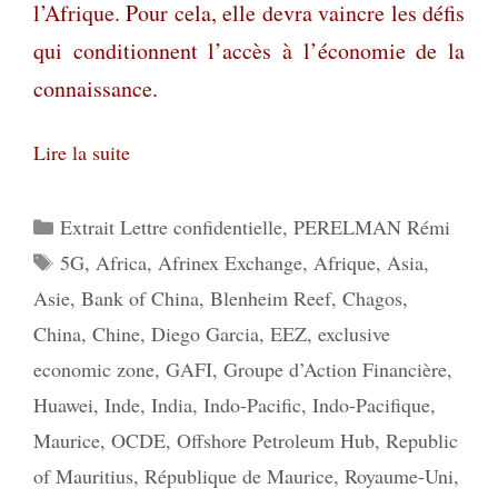
l’Afrique. Pour cela, elle devra vaincre les défis
qui conditionnent l’accès à l’économie de la
connaissance.
Lire la suite
Catégories
Extrait Lettre confidentielle
,
PERELMAN Rémi
Étiquettes
5G
,
Africa
,
Afrinex Exchange
,
Afrique
,
Asia
,
Asie
,
Bank of China
,
Blenheim Reef
,
Chagos
,
China
,
Chine
,
Diego Garcia
,
EEZ
,
exclusive
economic zone
,
GAFI
,
Groupe d’Action Financière
,
Huawei
,
Inde
,
India
,
Indo-Pacific
,
Indo-Pacifique
,
Maurice
,
OCDE
,
Offshore Petroleum Hub
,
Republic
of Mauritius
,
République de Maurice
,
Royaume-Uni
,