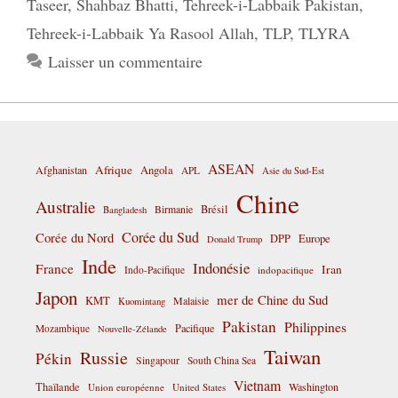
Taseer
,
Shahbaz Bhatti
,
Tehreek-i-Labbaik Pakistan
,
Tehreek-i-Labbaik Ya Rasool Allah
,
TLP
,
TLYRA
Laisser un commentaire
ASEAN
Afrique
Afghanistan
Angola
APL
Asie du Sud-Est
Chine
Australie
Birmanie
Brésil
Bangladesh
Corée du Sud
Corée du Nord
DPP
Europe
Donald Trump
Inde
Indonésie
France
Iran
Indo-Pacifique
indopacifique
Japon
mer de Chine du Sud
KMT
Malaisie
Kuomintang
Pakistan
Philippines
Pacifique
Mozambique
Nouvelle-Zélande
Taiwan
Russie
Pékin
Singapour
South China Sea
Vietnam
Thaïlande
Washington
Union européenne
United States