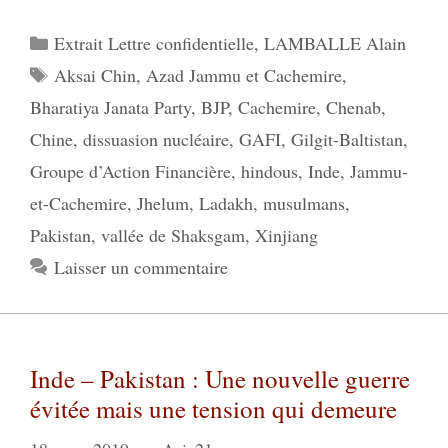
Catégories
Extrait Lettre confidentielle
,
LAMBALLE Alain
Étiquettes
Aksai Chin
,
Azad Jammu et Cachemire
,
Bharatiya Janata Party
,
BJP
,
Cachemire
,
Chenab
,
Chine
,
dissuasion nucléaire
,
GAFI
,
Gilgit-Baltistan
,
Groupe d’Action Financière
,
hindous
,
Inde
,
Jammu-
et-Cachemire
,
Jhelum
,
Ladakh
,
musulmans
,
Pakistan
,
vallée de Shaksgam
,
Xinjiang
Laisser un commentaire
Inde – Pakistan : Une nouvelle guerre
évitée mais une tension qui demeure