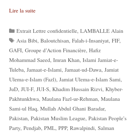
Lire la suite
Catégories
Extrait Lettre confidentielle
,
LAMBALLE Alain
Étiquettes
Asia Bibi
,
Baloutchisan
,
Falah-i-Insaniyat
,
FIF
,
GAFI
,
Groupe d’Action Financière
,
Hafiz
Mohammad Saeed
,
Imran Khan
,
Islami Jamiat-e-
Tuleba
,
Jamaat-e-Islami
,
Jamaat-ud-Dawa
,
Jamiat
Ulema-e-Islam (Fazl)
,
Jamiat Ulema-e-Islam Sami
,
JuD
,
JUI-F
,
JUI-S
,
Khadim Hussain Rizvi
,
Khyber-
Pakhtunkhwa
,
Maulana Fazl-ur-Rehman
,
Maulana
Sami-ul Haq
,
Mullah Abdul Ghani Baradar
,
Pakistan
,
Pakistan Muslim League
,
Pakistan People’s
Party
,
Pendjab
,
PML
,
PPP
,
Rawalpindi
,
Salman