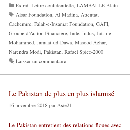
Catégories
Extrait Lettre confidentielle
,
LAMBALLE Alain
Étiquettes
Aisar Foundation
,
Al Madina
,
Attentat
,
Cachemire
,
Falah-e-Insaniat Foundation
,
GAFI
,
Groupe d’Action Financière
,
Inde
,
Indus
,
Jaish-e-
Mohammed
,
Jamaat-ud-Dawa
,
Masood Azhar
,
Narendra Modi
,
Pakistan
,
Rafael Spice-2000
Laisser un commentaire
Le Pakistan de plus en plus islamisé
16 novembre 2018
par
Asie21
Le Pakistan entretient des relations floues avec