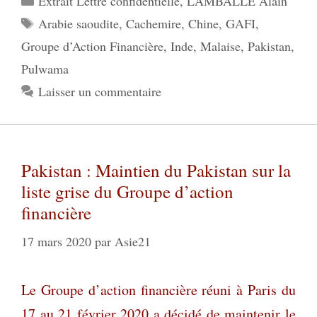
Extrait Lettre confidentielle
,
LAMBALLE Alain
Étiquettes
Arabie saoudite
,
Cachemire
,
Chine
,
GAFI
,
Groupe d’Action Financière
,
Inde
,
Malaise
,
Pakistan
,
Pulwama
Laisser un commentaire
Pakistan : Maintien du Pakistan sur la
liste grise du Groupe d’action
financière
17 mars 2020
par
Asie21
Le Groupe d’action financière réuni à Paris du
17 au 21 février 2020 a décidé de maintenir le