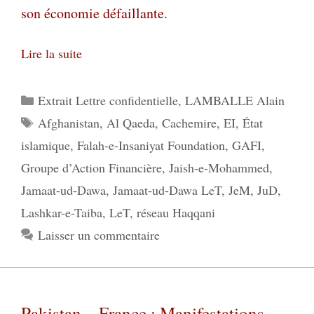
son économie défaillante.
Lire la suite
Catégories
Extrait Lettre confidentielle
,
LAMBALLE Alain
Étiquettes
Afghanistan
,
Al Qaeda
,
Cachemire
,
EI
,
État
islamique
,
Falah-e-Insaniyat Foundation
,
GAFI
,
Groupe d’Action Financière
,
Jaish-e-Mohammed
,
Jamaat-ud-Dawa
,
Jamaat-ud-Dawa LeT
,
JeM
,
JuD
,
Lashkar-e-Taiba
,
LeT
,
réseau Haqqani
Laisser un commentaire
Pakistan – France : Manifestations