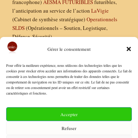
francophone)
AESMA
FUTURIBLES
futuribles,
l’anticipation au service de l’action
LaVigie
(Cabinet de synthèse stratégique)
Operationnels
SLDS
(Opérationnels – Soutien, Logistique,
Défense, Sécurité)
Gérer le consentement
Asie21.com est édité par :
Pour offrir la meilleure expérience, nous utilisons des technologies telles que les
Finaldées EURL
cookies pour stocker et/ou accéder aux informations des appareils connectés. Le fait de
consentir à ces technologies nous permettra de traiter des données telles que le
Siège social : 13 avenue Boudon, 75016, Paris
comportement de navigation ou les ID uniques sur ce site. Le fait de ne pas consentir
Nous contacter
ou de retirer son consentement peut avoir un effet restrictif sur certaines
caractéristiques et fonctions.
Mentions Légales
Conditions Générales de Vente
Accepter
Politique de Confidentialité
Refuser
FAQ