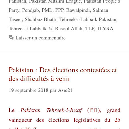
Pakistan
,
Pakistan Muslim League
,
Pakistan People’s
Party
,
Pendjab
,
PML
,
PPP
,
Rawalpindi
,
Salman
Taseer
,
Shahbaz Bhatti
,
Tehreek-i-Labbaik Pakistan
,
Tehreek-i-Labbaik Ya Rasool Allah
,
TLP
,
TLYRA
Laisser un commentaire
Pakistan : Des élections contestées et
des difficultés à venir
19 septembre 2018
par
Asie21
Le
Pakistan Tehreek-i-Insaf
(PTI), grand
vainqueur des élections législatives du 25