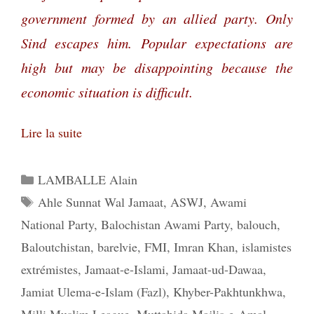
government formed by an allied party. Only
Sind escapes him. Popular expectations are
high but may be disappointing because the
economic situation is difficult.
Lire la suite
Catégories
LAMBALLE Alain
Étiquettes
Ahle Sunnat Wal Jamaat
,
ASWJ
,
Awami
National Party
,
Balochistan Awami Party
,
balouch
,
Baloutchistan
,
barelvie
,
FMI
,
Imran Khan
,
islamistes
extrémistes
,
Jamaat-e-Islami
,
Jamaat-ud-Dawaa
,
Jamiat Ulema-e-Islam (Fazl)
,
Khyber-Pakhtunkhwa
,