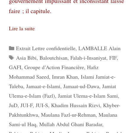
gouvernement impuissant et inconsistant laisse
faire ; il capitule.
Lire la suite
Catégories
Extrait Lettre confidentielle
,
LAMBALLE Alain
Étiquettes
Asia Bibi
,
Baloutchisan
,
Falah-i-Insaniyat
,
FIF
,
GAFI
,
Groupe d’Action Financière
,
Hafiz
Mohammad Saeed
,
Imran Khan
,
Islami Jamiat-e-
Tuleba
,
Jamaat-e-Islami
,
Jamaat-ud-Dawa
,
Jamiat
Ulema-e-Islam (Fazl)
,
Jamiat Ulema-e-Islam Sami
,
JuD
,
JUI-F
,
JUI-S
,
Khadim Hussain Rizvi
,
Khyber-
Pakhtunkhwa
,
Maulana Fazl-ur-Rehman
,
Maulana
Sami-ul Haq
,
Mullah Abdul Ghani Baradar
,