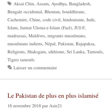
Étiquettes
Aksai Chin
,
Assam
,
Ayodhya
,
Bangladesh
,
Bengale occidental
,
Bhoutan
,
bouddhisme
,
Cachemire
,
Chine
,
code civil
,
hindouisme
,
Inde
,
Islam
,
Jamiat Ulema-e-Islam (Fazl)
,
JUI-F
,
madrassas
,
Maldives
,
migrants musulmans
,
musulmans indiens
,
Népal
,
Pakistan
,
Rajapaksa
,
Religions
,
Shaksgam
,
sikhisme
,
Sri Lanka
,
Tamouls
,
Tigres tamouls
Laisser un commentaire
Le Pakistan de plus en plus islamisé
16 novembre 2018
par
Asie21