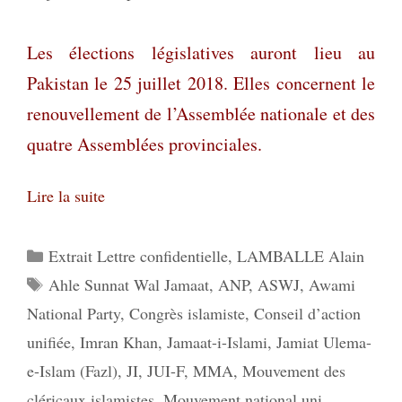
Les élections législatives auront lieu au
Pakistan le 25 juillet 2018. Elles concernent le
renouvellement de l’Assemblée nationale et des
quatre Assemblées provinciales.
Lire la suite
Catégories
Extrait Lettre confidentielle
,
LAMBALLE Alain
Étiquettes
Ahle Sunnat Wal Jamaat
,
ANP
,
ASWJ
,
Awami
National Party
,
Congrès islamiste
,
Conseil d’action
unifiée
,
Imran Khan
,
Jamaat-i-Islami
,
Jamiat Ulema-
e-Islam (Fazl)
,
JI
,
JUI-F
,
MMA
,
Mouvement des
cléricaux islamistes
,
Mouvement national uni
,