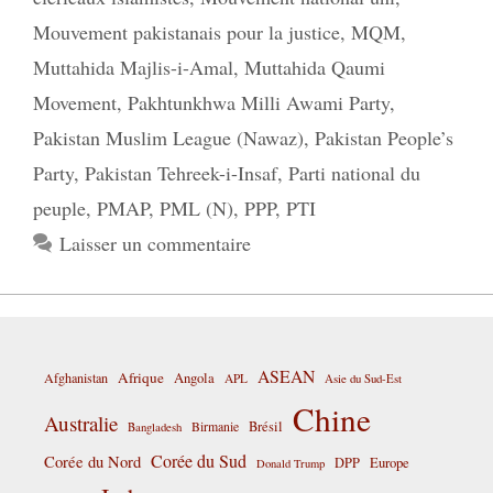
Mouvement pakistanais pour la justice
,
MQM
,
Muttahida Majlis-i-Amal
,
Muttahida Qaumi
Movement
,
Pakhtunkhwa Milli Awami Party
,
Pakistan Muslim League (Nawaz)
,
Pakistan People’s
Party
,
Pakistan Tehreek-i-Insaf
,
Parti national du
peuple
,
PMAP
,
PML (N)
,
PPP
,
PTI
Laisser un commentaire
ASEAN
Afrique
Afghanistan
Angola
APL
Asie du Sud-Est
Chine
Australie
Birmanie
Brésil
Bangladesh
Corée du Sud
Corée du Nord
DPP
Europe
Donald Trump