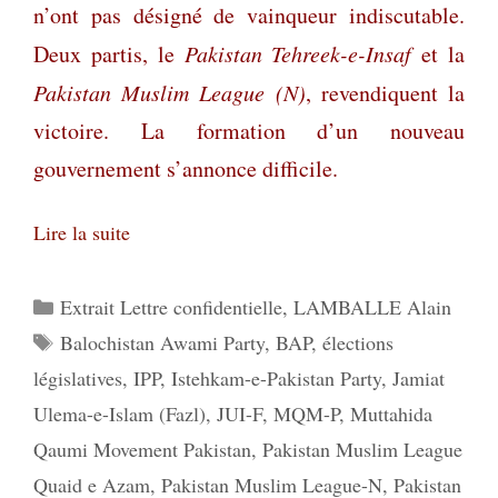
n’ont pas désigné de vainqueur indiscutable.
Deux partis, le
Pakistan Tehreek-e-Insaf
et la
Pakistan Muslim League (N)
, revendiquent la
victoire. La formation d’un nouveau
gouvernement s’annonce difficile.
Lire la suite
Catégories
Extrait Lettre confidentielle
,
LAMBALLE Alain
Étiquettes
Balochistan Awami Party
,
BAP
,
élections
législatives
,
IPP
,
Istehkam-e-Pakistan Party
,
Jamiat
Ulema-e-Islam (Fazl)
,
JUI-F
,
MQM-P
,
Muttahida
Qaumi Movement Pakistan
,
Pakistan Muslim League
Quaid e Azam
,
Pakistan Muslim League-N
,
Pakistan