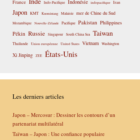
Inde
Indonésie
France
Iran
Indo-Pacifique
indopacifique
Japon
mer de Chine du Sud
KMT
Malaisie
Kuomintang
Pakistan
Philippines
Pacifique
Mozambique
Nouvelle-Zélande
Taiwan
Russie
Pékin
Singapour
South China Sea
Vietnam
Thaïlande
Washington
Union européenne
United States
États-Unis
Xi Jinping
ZEE
Les derniers articles
Japon – Mercosur : Dessiner les contours d’un
partenariat multilatéral
Taïwan – Japon : Une confiance populaire