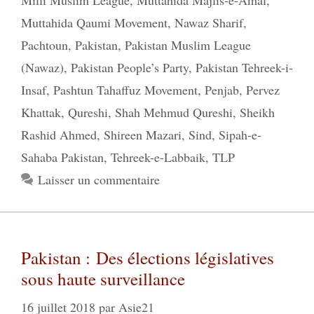
Milli Muslim League
,
Muttahida Majlis-e-Amal
,
Muttahida Qaumi Movement
,
Nawaz Sharif
,
Pachtoun
,
Pakistan
,
Pakistan Muslim League
(Nawaz)
,
Pakistan People’s Party
,
Pakistan Tehreek-i-
Insaf
,
Pashtun Tahaffuz Movement
,
Penjab
,
Pervez
Khattak
,
Qureshi
,
Shah Mehmud Qureshi
,
Sheikh
Rashid Ahmed
,
Shireen Mazari
,
Sind
,
Sipah-e-
Sahaba Pakistan
,
Tehreek-e-Labbaik
,
TLP
Laisser un commentaire
Pakistan : Des élections législatives
sous haute surveillance
16 juillet 2018
par
Asie21