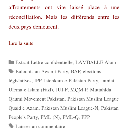
affrontements ont vite laissé place à une
réconciliation. Mais les différends entre les
deux pays demeurent.
Lire la suite
Catégories
Extrait Lettre confidentielle
,
LAMBALLE Alain
Étiquettes
Balochistan Awami Party
,
BAP
,
élections
législatives
,
IPP
,
Istehkam-e-Pakistan Party
,
Jamiat
Ulema-e-Islam (Fazl)
,
JUI-F
,
MQM-P
,
Muttahida
Qaumi Movement Pakistan
,
Pakistan Muslim League
Quaid e Azam
,
Pakistan Muslim League-N
,
Pakistan
People’s Party
,
PML (N)
,
PML-Q
,
PPP
Laisser un commentaire