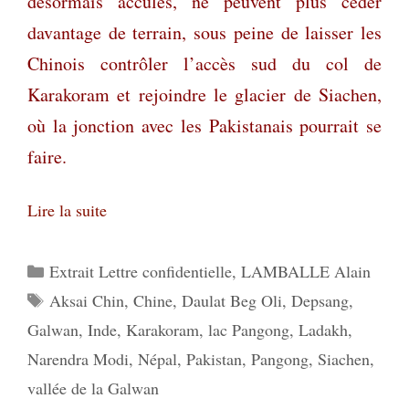
désormais acculés, ne peuvent plus céder
davantage de terrain, sous peine de laisser les
Chinois contrôler l’accès sud du col de
Karakoram et rejoindre le glacier de Siachen,
où la jonction avec les Pakistanais pourrait se
faire.
Lire la suite
Catégories
Extrait Lettre confidentielle
,
LAMBALLE Alain
Étiquettes
Aksai Chin
,
Chine
,
Daulat Beg Oli
,
Depsang
,
Galwan
,
Inde
,
Karakoram
,
lac Pangong
,
Ladakh
,
Narendra Modi
,
Népal
,
Pakistan
,
Pangong
,
Siachen
,
vallée de la Galwan