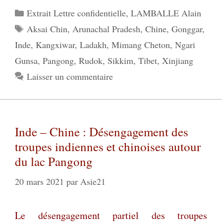
Catégories
Extrait Lettre confidentielle
,
LAMBALLE Alain
Étiquettes
Aksai Chin
,
Arunachal Pradesh
,
Chine
,
Gonggar
,
Inde
,
Kangxiwar
,
Ladakh
,
Mimang Cheton
,
Ngari
Gunsa
,
Pangong
,
Rudok
,
Sikkim
,
Tibet
,
Xinjiang
Laisser un commentaire
Inde – Chine : Désengagement des
troupes indiennes et chinoises autour
du lac Pangong
20 mars 2021
par
Asie21
Le désengagement partiel des troupes