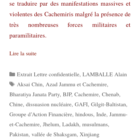
se traduire par des manifestations massives et
violentes des Cachemiris malgré la présence de
très nombreuses forces militaires et
paramilitaires.
Lire la suite
Catégories
Extrait Lettre confidentielle
,
LAMBALLE Alain
Étiquettes
Aksai Chin
,
Azad Jammu et Cachemire
,
Bharatiya Janata Party
,
BJP
,
Cachemire
,
Chenab
,
Chine
,
dissuasion nucléaire
,
GAFI
,
Gilgit-Baltistan
,
Groupe d’Action Financière
,
hindous
,
Inde
,
Jammu-
et-Cachemire
,
Jhelum
,
Ladakh
,
musulmans
,
Pakistan
,
vallée de Shaksgam
,
Xinjiang