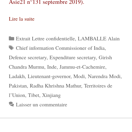
Asie21 n°131 septembre 2019).
Lire la suite
Catégories
Extrait Lettre confidentielle
,
LAMBALLE Alain
Étiquettes
Chief information Commissioner of India
,
Defence secretary
,
Expenditure secretary
,
Girish
Chandra Murmu
,
Inde
,
Jammu-et-Cachemire
,
Ladakh
,
Lieutenant-governor
,
Modi
,
Narendra Modi
,
Pakistan
,
Radha Khrishna Mathur
,
Territoires de
l’Union
,
Tibet
,
Xinjiang
Laisser un commentaire