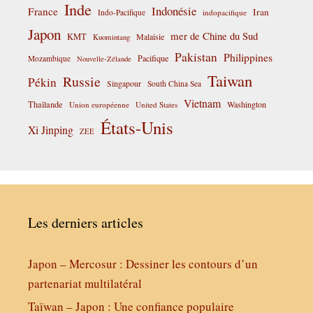
Inde
Indonésie
France
Iran
Indo-Pacifique
indopacifique
Japon
mer de Chine du Sud
KMT
Malaisie
Kuomintang
Pakistan
Philippines
Pacifique
Mozambique
Nouvelle-Zélande
Taiwan
Russie
Pékin
Singapour
South China Sea
Vietnam
Thaïlande
Washington
Union européenne
United States
États-Unis
Xi Jinping
ZEE
Les derniers articles
Japon – Mercosur : Dessiner les contours d’un
partenariat multilatéral
Taïwan – Japon : Une confiance populaire