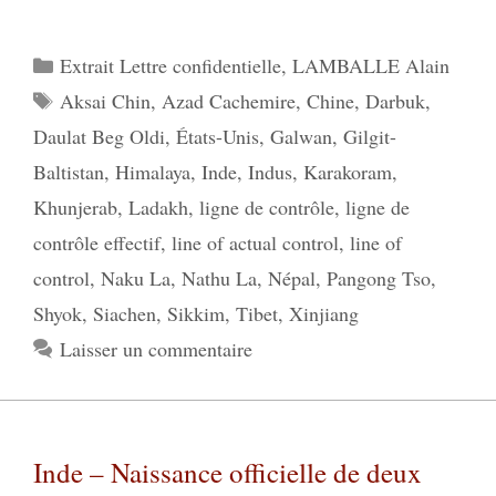
Catégories
Extrait Lettre confidentielle
,
LAMBALLE Alain
Étiquettes
Aksai Chin
,
Azad Cachemire
,
Chine
,
Darbuk
,
Daulat Beg Oldi
,
États-Unis
,
Galwan
,
Gilgit-
Baltistan
,
Himalaya
,
Inde
,
Indus
,
Karakoram
,
Khunjerab
,
Ladakh
,
ligne de contrôle
,
ligne de
contrôle effectif
,
line of actual control
,
line of
control
,
Naku La
,
Nathu La
,
Népal
,
Pangong Tso
,
Shyok
,
Siachen
,
Sikkim
,
Tibet
,
Xinjiang
Laisser un commentaire
Inde – Naissance officielle de deux