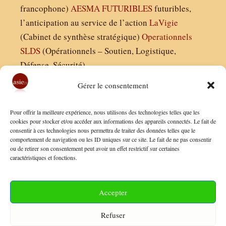
francophone)
AESMA
FUTURIBLES
futuribles,
l’anticipation au service de l’action
LaVigie
(Cabinet de synthèse stratégique)
Operationnels
SLDS
(Opérationnels – Soutien, Logistique,
Défense, Sécurité)
Gérer le consentement
Asie21.com est édité par :
Pour offrir la meilleure expérience, nous utilisons des technologies telles que les
Finaldées EURL
cookies pour stocker et/ou accéder aux informations des appareils connectés. Le fait de
consentir à ces technologies nous permettra de traiter des données telles que le
Siège social : 13 avenue Boudon, 75016, Paris
comportement de navigation ou les ID uniques sur ce site. Le fait de ne pas consentir
Nous contacter
ou de retirer son consentement peut avoir un effet restrictif sur certaines
caractéristiques et fonctions.
Mentions Légales
Conditions Générales de Vente
Accepter
Politique de Confidentialité
Refuser
FAQ