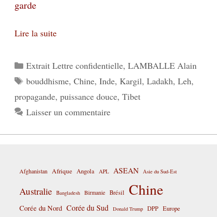
garde
Lire la suite
Catégories
Extrait Lettre confidentielle
,
LAMBALLE Alain
Étiquettes
bouddhisme
,
Chine
,
Inde
,
Kargil
,
Ladakh
,
Leh
,
propagande
,
puissance douce
,
Tibet
Laisser un commentaire
ASEAN
Afrique
Afghanistan
Angola
APL
Asie du Sud-Est
Chine
Australie
Birmanie
Brésil
Bangladesh
Corée du Sud
Corée du Nord
DPP
Europe
Donald Trump