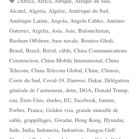
2Africa
,
Africa
,
Afrique
,
Afrique du Sud
,
Alcatel
,
Algeria
,
Algérie
,
Amérique du Sud
,
Amérique Latine
,
Angola
,
Angola Cables
,
António
Guterres
,
Argelia
,
Asia
,
Asie
,
Baloutchistan
,
Baoham Offshore
,
base navale
,
Boutros-Ghali
,
Brasil
,
Brazil
,
Brésil
,
câble
,
China Communications
Construction
,
China Mobile International
,
China
Telecom
,
China Telecom Global
,
Chine
,
Chinois
,
Corée du Sud
,
Covid-19
,
Daewoo
,
Dakar
,
Délégation
générale de l’armement
,
dette
,
DGA
,
Donald Trump
,
eau
,
États-Unis
,
études
,
EU
,
Facebook
,
famine
,
Forbes
,
France
,
Golden visa
,
grande muraille de
sable
,
grappillages
,
Gwadar
,
Hong Kong
,
Hyundai
,
Inde
,
India
,
Indonesia
,
Indonésie
,
Jiangsu Gulf