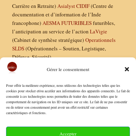
Carrière en Retraite)
Asialyst
CIDIF
(Centre de
documentation et d’information de l’Inde
francophone)
AESMA
FUTURIBLES
futuribles,
l’anticipation au service de l’action
LaVigie
(Cabinet de synthèse stratégique)
Operationnels
SLDS
(Opérationnels – Soutien, Logistique,
Défense, Sécurité)
Gérer le consentement
Asie21.com est édité par :
Pour offrir la meilleure expérience, nous utilisons des technologies telles que les
Finaldées EURL
cookies pour stocker et/ou accéder aux informations des appareils connectés. Le fait de
consentir à ces technologies nous permettra de traiter des données telles que le
Siège social : 13 avenue Boudon, 75016, Paris
comportement de navigation ou les ID uniques sur ce site. Le fait de ne pas consentir
Nous contacter
ou de retirer son consentement peut avoir un effet restrictif sur certaines
caractéristiques et fonctions.
Mentions Légales
Conditions Générales de Vente
Accepter