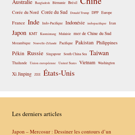
Chine
Australie
Birmanie
Brésil
Bangladesh
Corée du Sud
Corée du Nord
DPP
Europe
Donald Trump
Inde
Indonésie
France
Iran
Indo-Pacifique
indopacifique
Japon
mer de Chine du Sud
KMT
Malaisie
Kuomintang
Pakistan
Philippines
Pacifique
Mozambique
Nouvelle-Zélande
Taiwan
Russie
Pékin
Singapour
South China Sea
Vietnam
Thaïlande
Washington
Union européenne
United States
États-Unis
Xi Jinping
ZEE
Les derniers articles
Japon – Mercosur : Dessiner les contours d’un