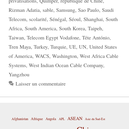
privatisations
,
Quimper
,
république de Chine
,
Rizman Adatia
,
sable
,
Samsung
,
Sao Paulo
,
Saudi
Telecom
,
scolarité
,
Sénégal
,
Séoul
,
Shanghai
,
South
Africa
,
South America
,
South Korea
,
Taipeh
,
Taiwan
,
Telecom Egypt Vodafone
,
Téte António
,
Tren Maya
,
Turkey
,
Turquie
,
UE
,
UN
,
United States
of America
,
WACS
,
Washington
,
West Africa Cable
Systems
,
West Indian Ocean Cable Company
,
Yangzhou
Laisser un commentaire
ASEAN
Afrique
Afghanistan
Angola
APL
Asie du Sud-Est