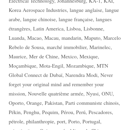
Electrical Technology
,
Johannesburg
,
KA-1
,
KAI
,
Korea Aerospace Industries
,
langue anglaise
,
langue
arabe
,
langue chinoise
,
langue française
,
langues
étrangères
,
Latin America
,
Lisboa
,
Lisbonne
,
Luanda
,
Macao
,
Macau
,
mandarin
,
Maputo
,
Marcelo
Rebelo de Sousa
,
marché immobilier
,
Marinelec
,
Maurice
,
Mer de Chine
,
Mexico
,
Mexique
,
Moçambique
,
Mota-Engil
,
Mozambique
,
MTN
Global Connect de Dubaï
,
Narendra Modi
,
Never
forget your original mind and remember your
mission
,
Nouvelle quatrième armée
,
Nyusi
,
ONU
,
Oporto
,
Orange
,
Pakistan
,
Parti communiste chinois
,
Pékin
,
Penghu
,
Pequim
,
Pérou
,
Perú
,
Pescadores
,
pétrole
,
philanthropie
,
port
,
Porto
,
Portugal
,