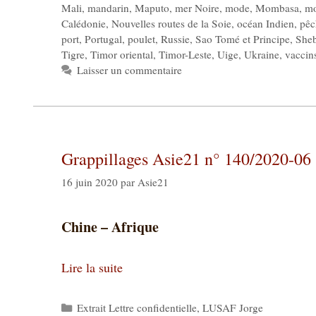
Mali
,
mandarin
,
Maputo
,
mer Noire
,
mode
,
Mombasa
,
mo
Calédonie
,
Nouvelles routes de la Soie
,
océan Indien
,
pêc
port
,
Portugal
,
poulet
,
Russie
,
Sao Tomé et Principe
,
She
Tigre
,
Timor oriental
,
Timor-Leste
,
Uige
,
Ukraine
,
vaccin
Laisser un commentaire
Grappillages Asie21 n° 140/2020-06
16 juin 2020
par
Asie21
Chine – Afrique
Lire la suite
Catégories
Extrait Lettre confidentielle
,
LUSAF Jorge