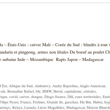
 – États-Unis : cuivre Mali – Corée du Sud : blindés à tout 
ndarin et pingpong, armes non létales Du boeuf au poulet C
ne aubaine Inde – Mozambique Rapts Japon – Madagascar
l’Est
,
Afrique du Sud
,
Ambatovy
,
Andry Rajoelina
,
Anglo-American
,
vale
,
Bernadine Rafael
,
blé
,
BMW
,
Brésil
,
capitalisme
,
céréales
,
rique
,
covid
,
cuivre
,
dengue
,
Diego-Suarez
,
Dili
,
eaux territoriales
,
Emir
Filipe Nyusi
,
France
,
Frelimo
,
Grande île
,
guochao
,
Hu Bin
,
Hubei
,
hy
urenço
,
Kénya
,
Luanda
,
Lúcio Magalhães
,
Madagascar
,
Maison Blanch