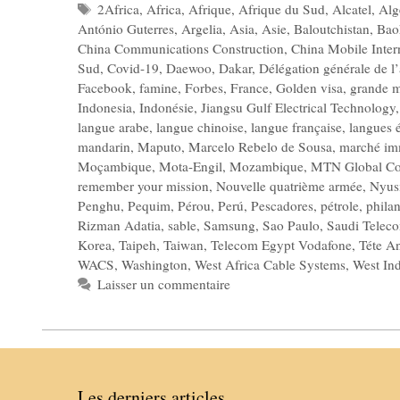
Étiquettes
2Africa
,
Africa
,
Afrique
,
Afrique du Sud
,
Alcatel
,
Alg
António Guterres
,
Argelia
,
Asia
,
Asie
,
Baloutchistan
,
Bao
China Communications Construction
,
China Mobile Inter
Sud
,
Covid-19
,
Daewoo
,
Dakar
,
Délégation générale de 
Facebook
,
famine
,
Forbes
,
France
,
Golden visa
,
grande m
Indonesia
,
Indonésie
,
Jiangsu Gulf Electrical Technology
langue arabe
,
langue chinoise
,
langue française
,
langues 
mandarin
,
Maputo
,
Marcelo Rebelo de Sousa
,
marché im
Moçambique
,
Mota-Engil
,
Mozambique
,
MTN Global Co
remember your mission
,
Nouvelle quatrième armée
,
Nyus
Penghu
,
Pequim
,
Pérou
,
Perú
,
Pescadores
,
pétrole
,
phila
Rizman Adatia
,
sable
,
Samsung
,
Sao Paulo
,
Saudi Telec
Korea
,
Taipeh
,
Taiwan
,
Telecom Egypt Vodafone
,
Téte A
WACS
,
Washington
,
West Africa Cable Systems
,
West In
Laisser un commentaire
Les derniers articles