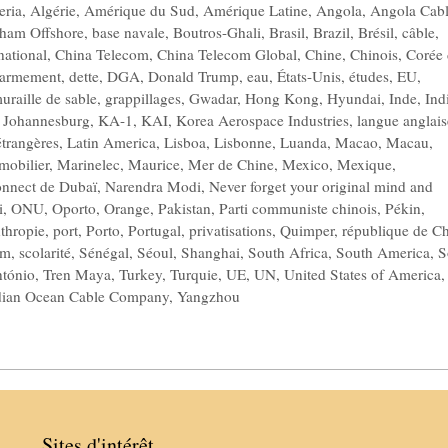
eria
,
Algérie
,
Amérique du Sud
,
Amérique Latine
,
Angola
,
Angola Cab
ham Offshore
,
base navale
,
Boutros-Ghali
,
Brasil
,
Brazil
,
Brésil
,
câble
,
national
,
China Telecom
,
China Telecom Global
,
Chine
,
Chinois
,
Corée
l’armement
,
dette
,
DGA
,
Donald Trump
,
eau
,
États-Unis
,
études
,
EU
,
uraille de sable
,
grappillages
,
Gwadar
,
Hong Kong
,
Hyundai
,
Inde
,
Ind
,
Johannesburg
,
KA-1
,
KAI
,
Korea Aerospace Industries
,
langue anglais
étrangères
,
Latin America
,
Lisboa
,
Lisbonne
,
Luanda
,
Macao
,
Macau
,
mobilier
,
Marinelec
,
Maurice
,
Mer de Chine
,
Mexico
,
Mexique
,
nnect de Dubaï
,
Narendra Modi
,
Never forget your original mind and
i
,
ONU
,
Oporto
,
Orange
,
Pakistan
,
Parti communiste chinois
,
Pékin
,
nthropie
,
port
,
Porto
,
Portugal
,
privatisations
,
Quimper
,
république de C
om
,
scolarité
,
Sénégal
,
Séoul
,
Shanghai
,
South Africa
,
South America
,
S
ntónio
,
Tren Maya
,
Turkey
,
Turquie
,
UE
,
UN
,
United States of America
,
dian Ocean Cable Company
,
Yangzhou
Sites d'intérêt