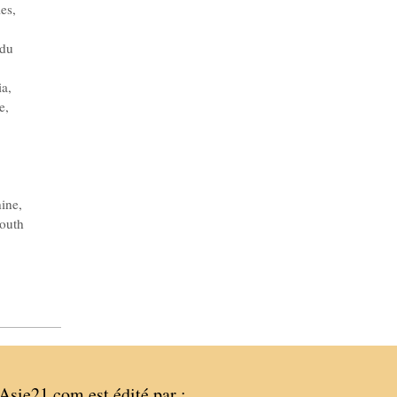
les
,
 du
ia
,
e
,
hine
,
outh
Asie21.com est édité par :