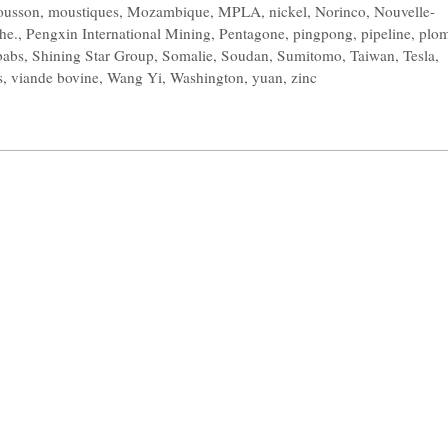
usson
,
moustiques
,
Mozambique
,
MPLA
,
nickel
,
Norinco
,
Nouvelle-
he.
,
Pengxin International Mining
,
Pentagone
,
pingpong
,
pipeline
,
plo
babs
,
Shining Star Group
,
Somalie
,
Soudan
,
Sumitomo
,
Taiwan
,
Tesla
,
s
,
viande bovine
,
Wang Yi
,
Washington
,
yuan
,
zinc