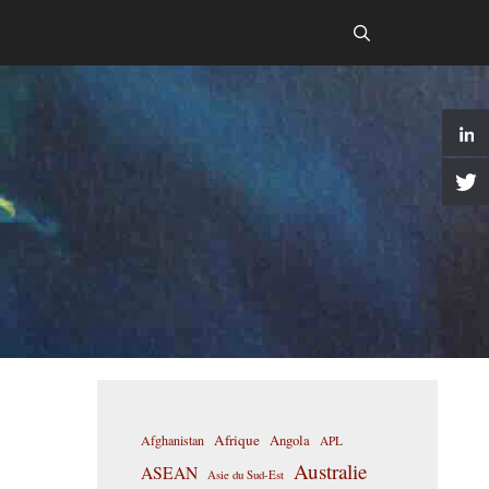
Afrique
Afghanistan
Angola
APL
Australie
ASEAN
Asie du Sud-Est