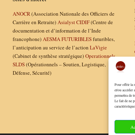
ANOCR
(Association Nationale des Officiers de
Carrière en Retraite)
Asialyst
CIDIF
(Centre de
documentation et d’information de l’Inde
francophone)
AESMA
FUTURIBLES
futuribles,
l’anticipation au service de l’action
LaVigie
(Cabinet de synthèse stratégique)
Operationnels
SLDS
(Opérationnels – Soutien, Logistique,
Défense, Sécurité)
Pour offrir la
et/ou accéder 
permettra de t
Le fait de ne p
caractéristique
Ac