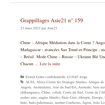
Grappillages Asie21 n° 159
23 mars 2022
par
Asie21
Chine – Afrique Médiation dans la Corne ? Angola
Madagascar : avancées Sao Tomé-et-Principe : ma
– Brésil Mode Chine – Russie – Ukraine Blé U
Chacun …
Lire la suite
Catégories
Extrait Lettre confidentielle
,
LUSAF Jorge
Étiquettes
ACSS
,
Africa Center for Strategic Studies
,
Afrique de 
Angola
,
Anstiranana
,
Asie du Sud-Est
,
Australie
,
base na
chikungunya
,
Chine
,
cobalt
,
Corée du Sud
,
Corne de l’Af
arabes unis
,
engins blindés
,
États-Unis
,
éthiopie
,
Europe
,
Inde
,
Indo-pakistanais
,
institut Confucius
,
Japon
,
João Lo