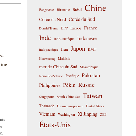
Chine
Birmanie
Brésil
Bangladesh
Corée du Sud
Corée du Nord
France
DPP
Europe
Donald Trump
Inde
Indonésie
Indo-Pacifique
Japon
Iran
KMT
indopacifique
va
Malaisie
Kuomintang
hine
mer de Chine du Sud
Mozambique
Pakistan
Pacifique
Nouvelle-Zélande
Russie
Pékin
Philippines
Taiwan
Singapour
South China Sea
Thaïlande
Union européenne
United States
Vietnam
Xi Jinping
Washington
ZEE
ats
États-Unis
pe
,
e
,