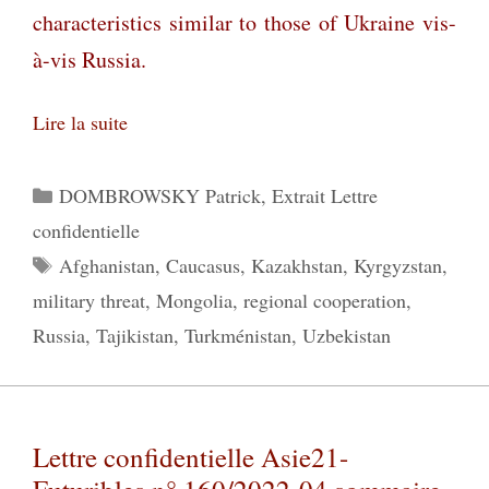
characteristics similar to those of Ukraine vis-
à-vis Russia.
Lire la suite
Catégories
DOMBROWSKY Patrick
,
Extrait Lettre
confidentielle
Étiquettes
Afghanistan
,
Caucasus
,
Kazakhstan
,
Kyrgyzstan
,
military threat
,
Mongolia
,
regional cooperation
,
Russia
,
Tajikistan
,
Turkménistan
,
Uzbekistan
Lettre confidentielle Asie21-