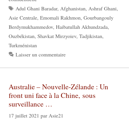
Étiquettes
Adul Ghani Baradar
,
Afghanistan
,
Ashraf Ghani
,
Asie Centrale
,
Emomali Rakhmon
,
Gourbangouly
Berdymukhammedov
,
Haibatullah Akhundzada
,
Ouzbékistan
,
Shavkat Mirzyoiev
,
Tadjikistan
,
Turkménistan
Laisser un commentaire
Australie – Nouvelle-Zélande : Un
front uni face à la Chine, sous
surveillance …
17 juillet 2021
par
Asie21