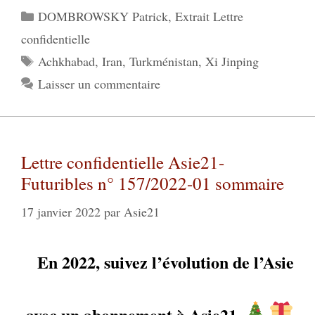
Catégories
DOMBROWSKY Patrick
,
Extrait Lettre
confidentielle
Étiquettes
Achkhabad
,
Iran
,
Turkménistan
,
Xi Jinping
Laisser un commentaire
Lettre confidentielle Asie21-
Futuribles n° 157/2022-01 sommaire
17 janvier 2022
par
Asie21
En 2022, suivez l’évolution de l’Asie
avec un abonnement à Asie21