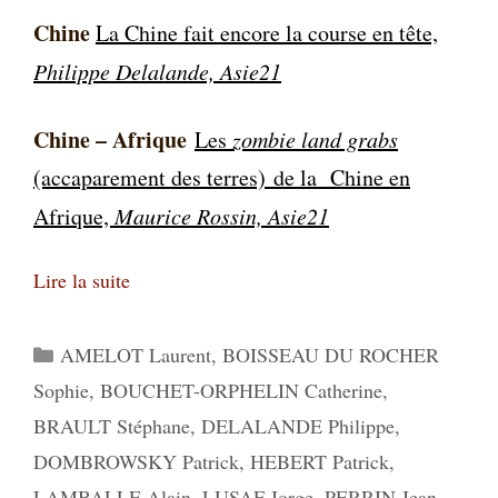
Chine
La Chine fait encore la course en tête,
Philippe Delalande, Asie21
Chine – Afrique
Les
zombie land grabs
(accaparement des terres) de la
Chine en
Afrique,
Maurice Rossin, Asie21
Lire la suite
Catégories
AMELOT Laurent
,
BOISSEAU DU ROCHER
Sophie
,
BOUCHET-ORPHELIN Catherine
,
BRAULT Stéphane
,
DELALANDE Philippe
,
DOMBROWSKY Patrick
,
HEBERT Patrick
,
LAMBALLE Alain
,
LUSAF Jorge
,
PERRIN Jean
,