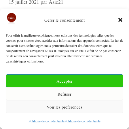
15 juillet 2021
par
Asie21
Gérer le consentement
1
–
ÉVÉNEMENTS MAJEURS RÉCENTS
ET ENJEUX DE DEMAIN
Pour offrir la meilleure expérience, nous utilisons des technologies telles que les
cookies pour stocker et/ou accéder aux informations des appareils connectés. Le fait de
consentir à ces technologies nous permettra de traiter des données telles que le
ASIE MÉDIANE
comportement de navigation ou les ID uniques sur ce site. Le fait de ne pas consentir
ou de retirer son consentement peut avoir un effet restrictif sur certaines
caractéristiques et fonctions.
Afghanistan
Faut-il vraiment redouter le pire
?
Patrick Dombrowsky, Asie21
Accepter
EXTRÊME-ORIENT
Refuser
Voir les préférences
e
Asie -Pacifique
Hong-Kong, un 16
partenaire
pour le RCEP ?
Patrick Hébert, Asie 21
Politique de confidentialité
Politique de confidentialité