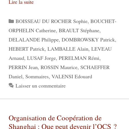
Lire la suite
Catégories
BOISSEAU DU ROCHER Sophie
,
BOUCHET-
ORPHELIN Catherine
,
BRAULT Stéphane
,
DELALANDE Philippe
,
DOMBROWSKY Patrick
,
HEBERT Patrick
,
LAMBALLE Alain
,
LEVEAU
Arnaud
,
LUSAF Jorge
,
PERELMAN Rémi
,
PERRIN Jean
,
ROSSIN Maurice
,
SCHAEFFER
Daniel
,
Sommaires
,
VALENSI Edouard
Laisser un commentaire
Organisation de Coopération de
Shanghai : Que peut devenir l’OCS ?