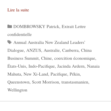
Lire la suite
Catégories
DOMBROWSKY Patrick
,
Extrait Lettre
confidentielle
Étiquettes
Annual Australia New Zealand Leaders’
Dialogue
,
ANZUS
,
Australie
,
Canberra
,
China
Business Summit
,
Chine
,
coercition économique
,
États-Unis
,
Indo-Pacifique
,
Jacinda Ardern
,
Nanaia
Mahuta
,
New Xi-Land
,
Pacifique
,
Pékin
,
Queenstown
,
Scott Morrison
,
transtasmanien
,
Wellington