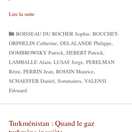
Lire la suite
Catégories
BOISSEAU DU ROCHER Sophie
,
BOUCHET-
ORPHELIN Catherine
,
DELALANDE Philippe
,
DOMBROWSKY Patrick
,
HEBERT Patrick
,
LAMBALLE Alain
,
LUSAF Jorge
,
PERELMAN
Rémi
,
PERRIN Jean
,
ROSSIN Maurice
,
SCHAEFFER Daniel
,
Sommaires
,
VALENSI
Edouard
Turkménistan : Quand le gaz
turkmène inquiète