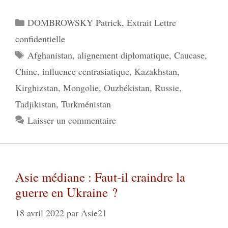
Catégories
DOMBROWSKY Patrick
,
Extrait Lettre
confidentielle
Étiquettes
Afghanistan
,
alignement diplomatique
,
Caucase
,
Chine
,
influence centrasiatique
,
Kazakhstan
,
Kirghizstan
,
Mongolie
,
Ouzbékistan
,
Russie
,
Tadjikistan
,
Turkménistan
Laisser un commentaire
Asie médiane : Faut-il craindre la
guerre en Ukraine ?
18 avril 2022
par
Asie21