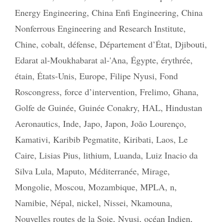
Energy Engineering
,
China Enfi Engineering
,
China
Nonferrous Engineering and Research Institute
,
Chine
,
cobalt
,
défense
,
Département d’État
,
Djibouti
,
Edarat al-Moukhabarat al-'Ana
,
Égypte
,
érythrée
,
étain
,
États-Unis
,
Europe
,
Filipe Nyusi
,
Fond
Roscongress
,
force d’intervention
,
Frelimo
,
Ghana
,
Golfe de Guinée
,
Guinée Conakry
,
HAL
,
Hindustan
Aeronautics
,
Inde
,
Japo
,
Japon
,
João Lourenço
,
Kamativi
,
Karibib Pegmatite
,
Kiribati
,
Laos
,
Le
Caire
,
Lisias Pius
,
lithium
,
Luanda
,
Luiz Inacio da
Silva Lula
,
Maputo
,
Méditerranée
,
Mirage
,
Mongolie
,
Moscou
,
Mozambique
,
MPLA
,
n
,
Namibie
,
Népal
,
nickel
,
Nissei
,
Nkamouna
,
Nouvelles routes de la Soie
,
Nyusi
,
océan Indien
,