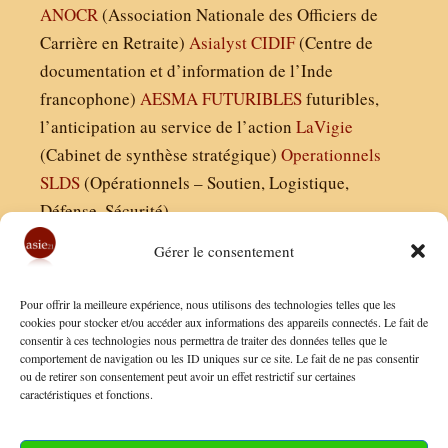
ANOCR
(Association Nationale des Officiers de
Carrière en Retraite)
Asialyst
CIDIF
(Centre de
documentation et d’information de l’Inde
francophone)
AESMA
FUTURIBLES
futuribles,
l’anticipation au service de l’action
LaVigie
(Cabinet de synthèse stratégique)
Operationnels
SLDS
(Opérationnels – Soutien, Logistique,
Défense, Sécurité)
Gérer le consentement
Asie21.com est édité par :
Pour offrir la meilleure expérience, nous utilisons des technologies telles que les
Finaldées EURL
cookies pour stocker et/ou accéder aux informations des appareils connectés. Le fait de
consentir à ces technologies nous permettra de traiter des données telles que le
Siège social : 13 avenue Boudon, 75016, Paris
comportement de navigation ou les ID uniques sur ce site. Le fait de ne pas consentir
Nous contacter
ou de retirer son consentement peut avoir un effet restrictif sur certaines
caractéristiques et fonctions.
Mentions Légales