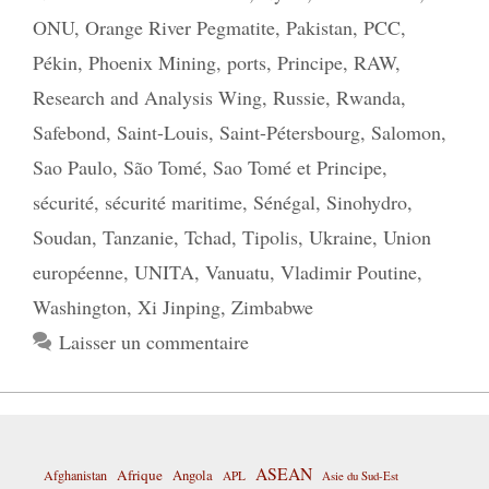
ONU
,
Orange River Pegmatite
,
Pakistan
,
PCC
,
Pékin
,
Phoenix Mining
,
ports
,
Principe
,
RAW
,
Research and Analysis Wing
,
Russie
,
Rwanda
,
Safebond
,
Saint-Louis
,
Saint-Pétersbourg
,
Salomon
,
Sao Paulo
,
São Tomé
,
Sao Tomé et Principe
,
sécurité
,
sécurité maritime
,
Sénégal
,
Sinohydro
,
Soudan
,
Tanzanie
,
Tchad
,
Tipolis
,
Ukraine
,
Union
européenne
,
UNITA
,
Vanuatu
,
Vladimir Poutine
,
Washington
,
Xi Jinping
,
Zimbabwe
Laisser un commentaire
ASEAN
Afrique
Afghanistan
Angola
APL
Asie du Sud-Est