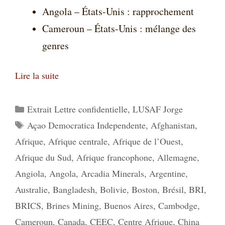
Angola – États-Unis : rapprochement
Cameroun – États-Unis : mélange des
genres
Lire la suite
Catégories
Extrait Lettre confidentielle
,
LUSAF Jorge
Étiquettes
Açao Democratica Independente
,
Afghanistan
,
Afrique
,
Afrique centrale
,
Afrique de l’Ouest
,
Afrique du Sud
,
Afrique francophone
,
Allemagne
,
Angiola
,
Angola
,
Arcadia Minerals
,
Argentine
,
Australie
,
Bangladesh
,
Bolivie
,
Boston
,
Brésil
,
BRI
,
BRICS
,
Brines Mining
,
Buenos Aires
,
Cambodge
,
Cameroun
,
Canada
,
CEEC
,
Centre Afrique
,
China