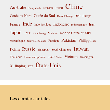
Chine
Australie
Birmanie
Brésil
Bangladesh
Corée du Sud
Corée du Nord
DPP
Europe
Donald Trump
Inde
Indonésie
France
Iran
Indo-Pacifique
indopacifique
Japon
mer de Chine du Sud
KMT
Malaisie
Kuomintang
Pakistan
Philippines
Pacifique
Mozambique
Nouvelle-Zélande
Taiwan
Russie
Pékin
Singapour
South China Sea
Vietnam
Thaïlande
Washington
Union européenne
United States
États-Unis
Xi Jinping
ZEE
Les derniers articles