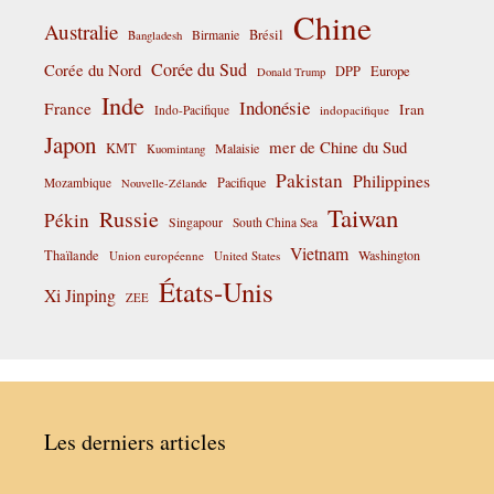
Chine
Australie
Birmanie
Brésil
Bangladesh
Corée du Sud
Corée du Nord
DPP
Europe
Donald Trump
Inde
Indonésie
France
Iran
Indo-Pacifique
indopacifique
Japon
mer de Chine du Sud
KMT
Malaisie
Kuomintang
Pakistan
Philippines
Pacifique
Mozambique
Nouvelle-Zélande
Taiwan
Russie
Pékin
Singapour
South China Sea
Vietnam
Thaïlande
Washington
Union européenne
United States
États-Unis
Xi Jinping
ZEE
Les derniers articles