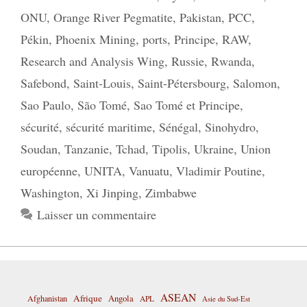
ONU
,
Orange River Pegmatite
,
Pakistan
,
PCC
,
Pékin
,
Phoenix Mining
,
ports
,
Principe
,
RAW
,
Research and Analysis Wing
,
Russie
,
Rwanda
,
Safebond
,
Saint-Louis
,
Saint-Pétersbourg
,
Salomon
,
Sao Paulo
,
São Tomé
,
Sao Tomé et Principe
,
sécurité
,
sécurité maritime
,
Sénégal
,
Sinohydro
,
Soudan
,
Tanzanie
,
Tchad
,
Tipolis
,
Ukraine
,
Union
européenne
,
UNITA
,
Vanuatu
,
Vladimir Poutine
,
Washington
,
Xi Jinping
,
Zimbabwe
Laisser un commentaire
ASEAN
Afrique
Afghanistan
Angola
APL
Asie du Sud-Est