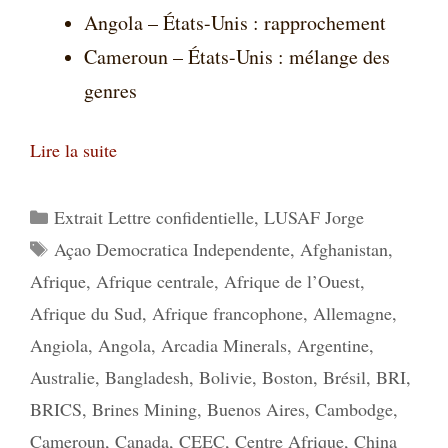
Angola – États-Unis : rapprochement
Cameroun – États-Unis : mélange des
genres
Lire la suite
Catégories
Extrait Lettre confidentielle
,
LUSAF Jorge
Étiquettes
Açao Democratica Independente
,
Afghanistan
,
Afrique
,
Afrique centrale
,
Afrique de l’Ouest
,
Afrique du Sud
,
Afrique francophone
,
Allemagne
,
Angiola
,
Angola
,
Arcadia Minerals
,
Argentine
,
Australie
,
Bangladesh
,
Bolivie
,
Boston
,
Brésil
,
BRI
,
BRICS
,
Brines Mining
,
Buenos Aires
,
Cambodge
,
Cameroun
,
Canada
,
CEEC
,
Centre Afrique
,
China