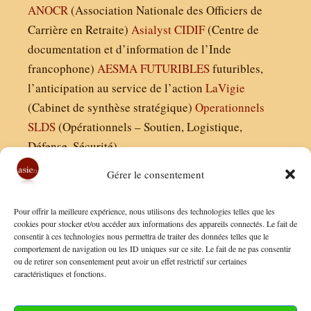
ANOCR
(Association Nationale des Officiers de
Carrière en Retraite)
Asialyst
CIDIF
(Centre de
documentation et d’information de l’Inde
francophone)
AESMA
FUTURIBLES
futuribles,
l’anticipation au service de l’action
LaVigie
(Cabinet de synthèse stratégique)
Operationnels
SLDS
(Opérationnels – Soutien, Logistique,
Défense, Sécurité)
Gérer le consentement
Asie21.com est édité par :
Pour offrir la meilleure expérience, nous utilisons des technologies telles que les
Finaldées EURL
cookies pour stocker et/ou accéder aux informations des appareils connectés. Le fait de
consentir à ces technologies nous permettra de traiter des données telles que le
Siège social : 13 avenue Boudon, 75016, Paris
comportement de navigation ou les ID uniques sur ce site. Le fait de ne pas consentir
Nous contacter
ou de retirer son consentement peut avoir un effet restrictif sur certaines
caractéristiques et fonctions.
Mentions Légales