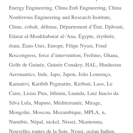
Energy Engineering
,
China Enfi Engineering
,
China
Nonferrous Engineering and Research Institute
,
Chine
,
cobalt
,
défense
,
Département d’État
,
Djibouti
,
Edarat al-Moukhabarat al-'Ana
,
Égypte
,
érythrée
,
étain
,
États-Unis
,
Europe
,
Filipe Nyusi
,
Fond
Roscongress
,
force d’intervention
,
Frelimo
,
Ghana
,
Golfe de Guinée
,
Guinée Conakry
,
HAL
,
Hindustan
Aeronautics
,
Inde
,
Japo
,
Japon
,
João Lourenço
,
Kamativi
,
Karibib Pegmatite
,
Kiribati
,
Laos
,
Le
Caire
,
Lisias Pius
,
lithium
,
Luanda
,
Luiz Inacio da
Silva Lula
,
Maputo
,
Méditerranée
,
Mirage
,
Mongolie
,
Moscou
,
Mozambique
,
MPLA
,
n
,
Namibie
,
Népal
,
nickel
,
Nissei
,
Nkamouna
,
Nouvelles routes de la Soie
,
Nyusi
,
océan Indien
,