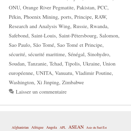
ONU
,
Orange River Pegmatite
,
Pakistan
,
PCC
,
Pékin
,
Phoenix Mining
,
ports
,
Principe
,
RAW
,
Research and Analysis Wing
,
Russie
,
Rwanda
,
Safebond
,
Saint-Louis
,
Saint-Pétersbourg
,
Salomon
,
Sao Paulo
,
São Tomé
,
Sao Tomé et Principe
,
sécurité
,
sécurité maritime
,
Sénégal
,
Sinohydro
,
Soudan
,
Tanzanie
,
Tchad
,
Tipolis
,
Ukraine
,
Union
européenne
,
UNITA
,
Vanuatu
,
Vladimir Poutine
,
Washington
,
Xi Jinping
,
Zimbabwe
Laisser un commentaire
ASEAN
Afrique
Afghanistan
Angola
APL
Asie du Sud-Est