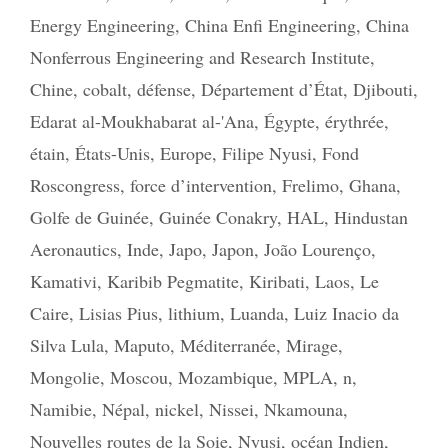
Energy Engineering
,
China Enfi Engineering
,
China
Nonferrous Engineering and Research Institute
,
Chine
,
cobalt
,
défense
,
Département d’État
,
Djibouti
,
Edarat al-Moukhabarat al-'Ana
,
Égypte
,
érythrée
,
étain
,
États-Unis
,
Europe
,
Filipe Nyusi
,
Fond
Roscongress
,
force d’intervention
,
Frelimo
,
Ghana
,
Golfe de Guinée
,
Guinée Conakry
,
HAL
,
Hindustan
Aeronautics
,
Inde
,
Japo
,
Japon
,
João Lourenço
,
Kamativi
,
Karibib Pegmatite
,
Kiribati
,
Laos
,
Le
Caire
,
Lisias Pius
,
lithium
,
Luanda
,
Luiz Inacio da
Silva Lula
,
Maputo
,
Méditerranée
,
Mirage
,
Mongolie
,
Moscou
,
Mozambique
,
MPLA
,
n
,
Namibie
,
Népal
,
nickel
,
Nissei
,
Nkamouna
,
Nouvelles routes de la Soie
,
Nyusi
,
océan Indien
,