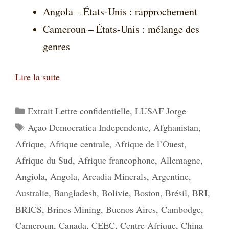
Angola – États-Unis : rapprochement
Cameroun – États-Unis : mélange des
genres
Lire la suite
Catégories
Extrait Lettre confidentielle
,
LUSAF Jorge
Étiquettes
Açao Democratica Independente
,
Afghanistan
,
Afrique
,
Afrique centrale
,
Afrique de l’Ouest
,
Afrique du Sud
,
Afrique francophone
,
Allemagne
,
Angiola
,
Angola
,
Arcadia Minerals
,
Argentine
,
Australie
,
Bangladesh
,
Bolivie
,
Boston
,
Brésil
,
BRI
,
BRICS
,
Brines Mining
,
Buenos Aires
,
Cambodge
,
Cameroun
,
Canada
,
CEEC
,
Centre Afrique
,
China