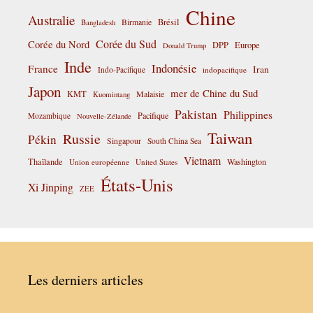
Chine
Australie
Birmanie
Brésil
Bangladesh
Corée du Sud
Corée du Nord
DPP
Europe
Donald Trump
Inde
Indonésie
France
Iran
Indo-Pacifique
indopacifique
Japon
mer de Chine du Sud
KMT
Malaisie
Kuomintang
Pakistan
Philippines
Pacifique
Mozambique
Nouvelle-Zélande
Taiwan
Russie
Pékin
Singapour
South China Sea
Vietnam
Thaïlande
Washington
Union européenne
United States
États-Unis
Xi Jinping
ZEE
Les derniers articles