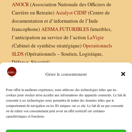
ANOCR
(Association Nationale des Officiers de
Carrière en Retraite)
Asialyst
CIDIF
(Centre de
documentation et d’information de l’Inde
francophone)
AESMA
FUTURIBLES
futuribles,
l’anticipation au service de l’action
LaVigie
(Cabinet de synthèse stratégique)
Operationnels
SLDS
(Opérationnels – Soutien, Logistique,
Défense, Sécurité)
Gérer le consentement
Asie21.com est édité par :
Pour offrir la meilleure expérience, nous utilisons des technologies telles que les
Finaldées EURL
cookies pour stocker et/ou accéder aux informations des appareils connectés. Le fait de
consentir à ces technologies nous permettra de traiter des données telles que le
Siège social : 13 avenue Boudon, 75016, Paris
comportement de navigation ou les ID uniques sur ce site. Le fait de ne pas consentir
Nous contacter
ou de retirer son consentement peut avoir un effet restrictif sur certaines
caractéristiques et fonctions.
Mentions Légales