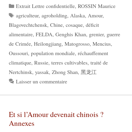
Catégories
Extrait Lettre confidentielle
,
ROSSIN Maurice
Étiquettes
agriculteur
,
agroholding
,
Alaska
,
Amour
,
Blagovechtchensk
,
Chine
,
cosaque
,
déficit
alimentaire
,
FELDA
,
Genghis Khan
,
grenier
,
guerre
de Crimée
,
Heilongjiang
,
Matogrosso
,
Mencius
,
Oussouri
,
population mondiale
,
réchauffement
climatique
,
Russie
,
terres cultivables
,
traité de
Nertchinsk
,
yassak
,
Zhong Shan
,
黑龙江
Laisser un commentaire
Et si l’Amour devenait chinois ?
Annexes