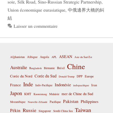
soie
,
Silk Road
,
Sino-Russian Strategic Partnership
,
Union économique eurasiatique
,
中俄邊界大橋的糾
結
Laisser un commentaire
ASEAN
Afrique
Afghanistan
Angola
APL
Asie du Sud-Est
Chine
Australie
Birmanie
Brésil
Bangladesh
Corée du Sud
Corée du Nord
DPP
Europe
Donald Trump
Inde
Indonésie
France
Iran
Indo-Pacifique
indopacifique
Japon
mer de Chine du Sud
KMT
Malaisie
Kuomintang
Pakistan
Philippines
Pacifique
Mozambique
Nouvelle-Zélande
Taiwan
Russie
Pékin
Singapour
South China Sea