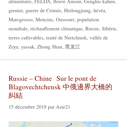
alimentaire
,
FELDA
,
fleuve Amour
,
Genghis kahnn
,
grenier
,
guerre de Crimée
,
Heilongjiang
,
hévéa
,
Matogrosso
,
Mencius
,
Oussouri
,
population
mondiale
,
réchauffement climatique
,
Russie
,
Sibérie
,
terres cultivables
,
traité de Nertchinsk
,
vallée de
Zeya
,
yassak
,
Zhong Shan
,
黑龙江
Russie – Chine Sur le pont de
Blagovechtchensk 中俄邊界大橋的
糾結
15 décembre 2018
par
Asie21