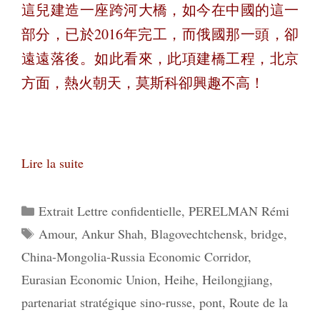
這兒建造一座跨河大橋，如今在中國的這一
部分，已於2016年完工，而俄國那一頭，卻
遠遠落後。如此看來，此項建橋工程，北京
方面，熱火朝天，莫斯科卻興趣不高！
Lire la suite
Catégories
Extrait Lettre confidentielle
,
PERELMAN Rémi
Étiquettes
Amour
,
Ankur Shah
,
Blagovechtchensk
,
bridge
,
China-Mongolia-Russia Economic Corridor
,
Eurasian Economic Union
,
Heihe
,
Heilongjiang
,
partenariat stratégique sino-russe
,
pont
,
Route de la