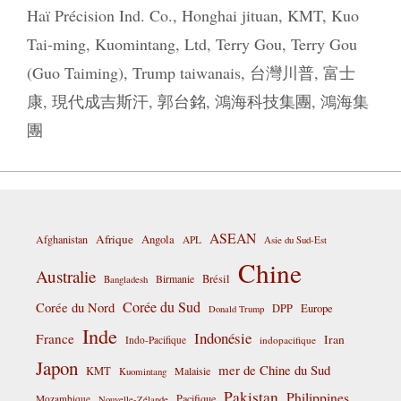
Haï Précision Ind. Co.
,
Honghai jituan
,
KMT
,
Kuo
Tai-ming
,
Kuomintang
,
Ltd
,
Terry Gou
,
Terry Gou
(Guo Taiming)
,
Trump taiwanais
,
台灣川普
,
富士
康
,
現代成吉斯汗
,
郭台銘
,
鴻海科技集團
,
鴻海集
團
ASEAN
Afrique
Afghanistan
Angola
APL
Asie du Sud-Est
Chine
Australie
Birmanie
Brésil
Bangladesh
Corée du Sud
Corée du Nord
DPP
Europe
Donald Trump
Inde
Indonésie
France
Iran
Indo-Pacifique
indopacifique
Japon
mer de Chine du Sud
KMT
Malaisie
Kuomintang
Pakistan
Philippines
Pacifique
Mozambique
Nouvelle-Zélande