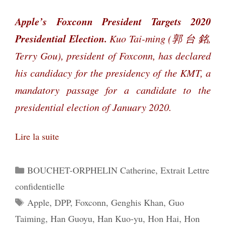
Apple’s Foxconn President Targets 2020
Presidential Election.
Kuo Tai-ming (
郭
台 銘,
Terry Gou), president of Foxconn, has declared
his candidacy for the presidency of the KMT, a
mandatory passage for a candidate to the
presidential election of January 2020.
Lire la suite
Catégories
BOUCHET-ORPHELIN Catherine
,
Extrait Lettre
confidentielle
Étiquettes
Apple
,
DPP
,
Foxconn
,
Genghis Khan
,
Guo
Taiming
,
Han Guoyu
,
Han Kuo-yu
,
Hon Hai
,
Hon