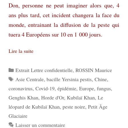
Don, personne ne peut imaginer alors que, 4
ans plus tard, cet incident changera la face du
monde, entrainant la diffusion de la peste qui
tuera 4 Européens sur 10 en 1 000 jours.
Lire la suite
Catégories
Extrait Lettre confidentielle
,
ROSSIN Maurice
Étiquettes
Asie Centrale
,
bacille Yersinia pestis
,
Chine
,
coronavirus
,
Covid-19
,
épidémie
,
Europe
,
fungus
,
Genghis Khan
,
Horde d'Or
,
Kubilaï Khan
,
Le
léopard de Kubilaï Khan
,
peste noire
,
Petit Âge
Glaciaire
Laisser un commentaire