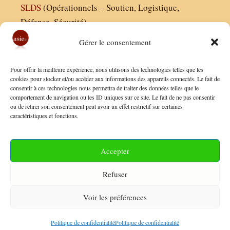
SLDS
(Opérationnels – Soutien, Logistique,
Défense, Sécurité)
Gérer le consentement
Asie21.com est édité par :
Pour offrir la meilleure expérience, nous utilisons des technologies telles que les
Finaldées EURL
cookies pour stocker et/ou accéder aux informations des appareils connectés. Le fait de
consentir à ces technologies nous permettra de traiter des données telles que le
Siège social : 13 avenue Boudon, 75016, Paris
comportement de navigation ou les ID uniques sur ce site. Le fait de ne pas consentir
Nous contacter
ou de retirer son consentement peut avoir un effet restrictif sur certaines
caractéristiques et fonctions.
Mentions Légales
Conditions Générales de Vente
Accepter
Politique de Confidentialité
Refuser
FAQ
Voir les préférences
© 2026 Asie21
• Construit avec
GeneratePress
Politique de confidentialité
Politique de confidentialité