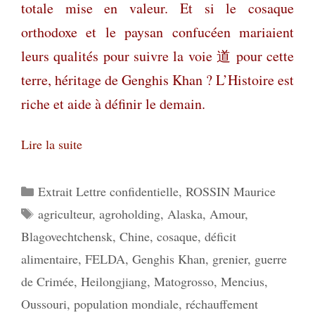
totale mise en valeur. Et si le cosaque
orthodoxe et le paysan confucéen mariaient
leurs qualités pour suivre la voie
道
pour cette
terre, héritage de Genghis Khan ? L’Histoire est
riche et aide à définir le demain.
Lire la suite
Catégories
Extrait Lettre confidentielle
,
ROSSIN Maurice
Étiquettes
agriculteur
,
agroholding
,
Alaska
,
Amour
,
Blagovechtchensk
,
Chine
,
cosaque
,
déficit
alimentaire
,
FELDA
,
Genghis Khan
,
grenier
,
guerre
de Crimée
,
Heilongjiang
,
Matogrosso
,
Mencius
,
Oussouri
,
population mondiale
,
réchauffement