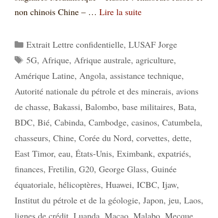
non chinois Chine – …
Lire la suite
Catégories
Extrait Lettre confidentielle
,
LUSAF Jorge
Étiquettes
5G
,
Afrique
,
Afrique australe
,
agriculture
,
Amérique Latine
,
Angola
,
assistance technique
,
Autorité nationale du pétrole et des minerais
,
avions
de chasse
,
Bakassi
,
Balombo
,
base militaires
,
Bata
,
BDC
,
Bié
,
Cabinda
,
Cambodge
,
casinos
,
Catumbela
,
chasseurs
,
Chine
,
Corée du Nord
,
corvettes
,
dette
,
East Timor
,
eau
,
États-Unis
,
Eximbank
,
expatriés
,
finances
,
Fretilin
,
G20
,
George Glass
,
Guinée
équatoriale
,
hélicoptères
,
Huawei
,
ICBC
,
Ijaw
,
Institut du pétrole et de la géologie
,
Japon
,
jeu
,
Laos
,
lignes de crédit
,
Luanda
,
Macao
,
Malabo
,
Mecque