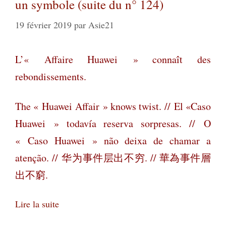
un symbole (suite du n° 124)
19 février 2019
par
Asie21
L’« Affaire Huawei » connaît des
rebondissements.
The « Huawei Affair » knows twist. //
El «Caso
Huawei » todavía reserva sorpresas. //
O
« Caso Huawei » não deixa de chamar a
atenção. //
华为事件层出不穷. // 華為事件層
出不窮.
Lire la suite