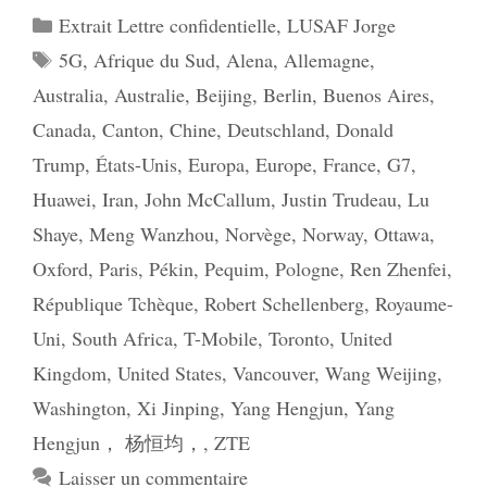
Catégories
Extrait Lettre confidentielle
,
LUSAF Jorge
Étiquettes
5G
,
Afrique du Sud
,
Alena
,
Allemagne
,
Australia
,
Australie
,
Beijing
,
Berlin
,
Buenos Aires
,
Canada
,
Canton
,
Chine
,
Deutschland
,
Donald
Trump
,
États-Unis
,
Europa
,
Europe
,
France
,
G7
,
Huawei
,
Iran
,
John McCallum
,
Justin Trudeau
,
Lu
Shaye
,
Meng Wanzhou
,
Norvège
,
Norway
,
Ottawa
,
Oxford
,
Paris
,
Pékin
,
Pequim
,
Pologne
,
Ren Zhenfei
,
République Tchèque
,
Robert Schellenberg
,
Royaume-
Uni
,
South Africa
,
T-Mobile
,
Toronto
,
United
Kingdom
,
United States
,
Vancouver
,
Wang Weijing
,
Washington
,
Xi Jinping
,
Yang Hengjun
,
Yang
Hengjun， 杨恒均，
,
ZTE
Laisser un commentaire