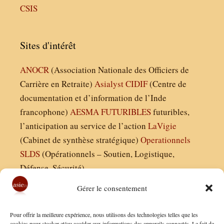
CSIS
Sites d'intérêt
ANOCR
(Association Nationale des Officiers de
Carrière en Retraite)
Asialyst
CIDIF
(Centre de
documentation et d’information de l’Inde
francophone)
AESMA
FUTURIBLES
futuribles,
l’anticipation au service de l’action
LaVigie
(Cabinet de synthèse stratégique)
Operationnels
SLDS
(Opérationnels – Soutien, Logistique,
Défense, Sécurité)
Gérer le consentement
Asie21.com est édité par :
Pour offrir la meilleure expérience, nous utilisons des technologies telles que les
Finaldées EURL
cookies pour stocker et/ou accéder aux informations des appareils connectés. Le fait de