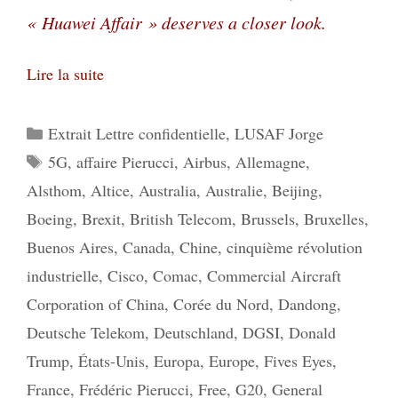
« Huawei Affair » deserves a closer look.
Lire la suite
Catégories
Extrait Lettre confidentielle
,
LUSAF Jorge
Étiquettes
5G
,
affaire Pierucci
,
Airbus
,
Allemagne
,
Alsthom
,
Altice
,
Australia
,
Australie
,
Beijing
,
Boeing
,
Brexit
,
British Telecom
,
Brussels
,
Bruxelles
,
Buenos Aires
,
Canada
,
Chine
,
cinquième révolution
industrielle
,
Cisco
,
Comac
,
Commercial Aircraft
Corporation of China
,
Corée du Nord
,
Dandong
,
Deutsche Telekom
,
Deutschland
,
DGSI
,
Donald
Trump
,
États-Unis
,
Europa
,
Europe
,
Fives Eyes
,
France
,
Frédéric Pierucci
,
Free
,
G20
,
General