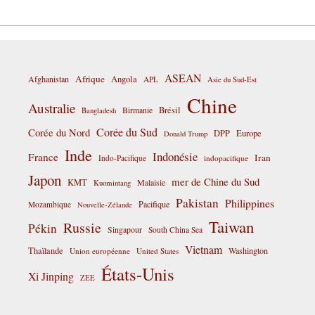
ASEAN
Afrique
Afghanistan
Angola
APL
Asie du Sud-Est
Chine
Australie
Birmanie
Brésil
Bangladesh
Corée du Sud
Corée du Nord
DPP
Europe
Donald Trump
Inde
Indonésie
France
Iran
Indo-Pacifique
indopacifique
Japon
mer de Chine du Sud
KMT
Malaisie
Kuomintang
Pakistan
Philippines
Pacifique
Mozambique
Nouvelle-Zélande
Taiwan
Russie
Pékin
Singapour
South China Sea
Vietnam
Thaïlande
Washington
Union européenne
United States
États-Unis
Xi Jinping
ZEE