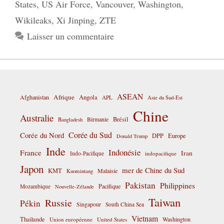
States
,
US Air Force
,
Vancouver
,
Washington
,
Wikileaks
,
Xi Jinping
,
ZTE
Laisser un commentaire
ASEAN
Afrique
Afghanistan
Angola
APL
Asie du Sud-Est
Chine
Australie
Birmanie
Brésil
Bangladesh
Corée du Sud
Corée du Nord
DPP
Europe
Donald Trump
Inde
Indonésie
France
Iran
Indo-Pacifique
indopacifique
Japon
mer de Chine du Sud
KMT
Malaisie
Kuomintang
Pakistan
Philippines
Pacifique
Mozambique
Nouvelle-Zélande
Taiwan
Russie
Pékin
Singapour
South China Sea
Vietnam
Thaïlande
Washington
Union européenne
United States