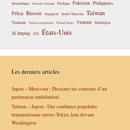
Pakistan
Philippines
Pacifique
Mozambique
Nouvelle-Zélande
Taiwan
Russie
Pékin
Singapour
South China Sea
Vietnam
Thaïlande
Washington
Union européenne
United States
États-Unis
Xi Jinping
ZEE
Les derniers articles
Japon – Mercosur : Dessiner les contours d’un
partenariat multilatéral
Taïwan – Japon : Une confiance populaire
transpartisane envers Tokyo, loin devant
Washington