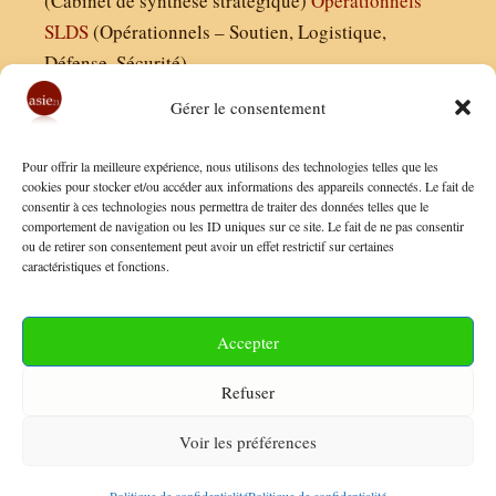
(Cabinet de synthèse stratégique)
Operationnels
SLDS
(Opérationnels – Soutien, Logistique,
Défense, Sécurité)
Gérer le consentement
Asie21.com est édité par :
Pour offrir la meilleure expérience, nous utilisons des technologies telles que les
Finaldées EURL
cookies pour stocker et/ou accéder aux informations des appareils connectés. Le fait de
consentir à ces technologies nous permettra de traiter des données telles que le
Siège social : 13 avenue Boudon, 75016, Paris
comportement de navigation ou les ID uniques sur ce site. Le fait de ne pas consentir
Nous contacter
ou de retirer son consentement peut avoir un effet restrictif sur certaines
caractéristiques et fonctions.
Mentions Légales
Conditions Générales de Vente
Accepter
Politique de Confidentialité
Refuser
FAQ
Voir les préférences
© 2026 Asie21
• Construit avec
GeneratePress