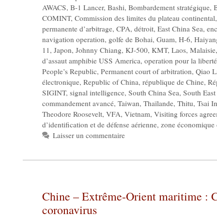
AWACS
,
B-1 Lancer
,
Bashi
,
Bombardement stratégique
,
B
COMINT
,
Commission des limites du plateau continental
permanente d’arbitrage
,
CPA
,
détroit
,
East China Sea
,
enc
navigation operation
,
golfe de Bohai
,
Guam
,
H-6
,
Haiyan
11
,
Japon
,
Johnny Chiang
,
KJ-500
,
KMT
,
Laos
,
Malaisie
d’assaut amphibie USS America
,
operation pour la libert
People’s Republic
,
Permanent court of arbitration
,
Qiao L
électronique
,
Republic of China
,
république de Chine
,
Ré
SIGINT
,
signal intelligence
,
South China Sea
,
South East
commandement avancé
,
Taiwan
,
Thaïlande
,
Thitu
,
Tsai I
Theodore Roosevelt
,
VFA
,
Vietnam
,
Visiting forces agre
d’identification et de défense aérienne
,
zone économique 
Laisser un commentaire
Chine – Extrême-Orient maritime : C
coronavirus