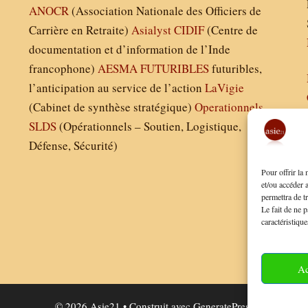
ANOCR
(Association Nationale des Officiers de
Carrière en Retraite)
Asialyst
CIDIF
(Centre de
documentation et d’information de l’Inde
francophone)
AESMA
FUTURIBLES
futuribles,
l’anticipation au service de l’action
LaVigie
(Cabinet de synthèse stratégique)
Operationnels
SLDS
(Opérationnels – Soutien, Logistique,
Défense, Sécurité)
Pour offrir la
et/ou accéder 
permettra de t
Le fait de ne p
caractéristique
Ac
© 2026 Asie21
• Construit avec
GeneratePress