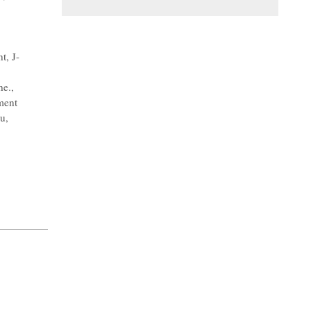
nt
,
J-
he.
,
ment
ku
,