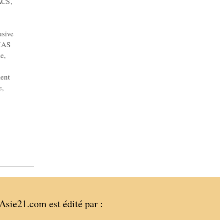
ACS
,
usive
AS
ie
,
ment
e
,
Asie21.com est édité par :