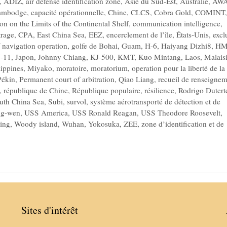
,
ADIZ
,
air defense identification zone
,
Asie du Sud-Est
,
Australie
,
AW
ambodge
,
capacité opérationnelle
,
Chine
,
CLCS
,
Cobra Gold
,
COMINT
,
n on the Limits of the Continental Shelf
,
communication intelligence
,
trage
,
CPA
,
East China Sea
,
EEZ
,
encerclement de l’île
,
États-Unis
,
excl
 navigation operation
,
golfe de Bohai
,
Guam
,
H-6
,
Haiyang Dizhi8
,
HM
J-11
,
Japon
,
Johnny Chiang
,
KJ-500
,
KMT
,
Kuo Mintang
,
Laos
,
Malais
lippines
,
Miyako
,
moratoire
,
moratorium
,
operation pour la liberté de la
Pékin
,
Permanent court of arbitration
,
Qiao Liang
,
recueil de renseigne
,
république de Chine
,
République populaire
,
résilience
,
Rodrigo Dutert
uth China Sea
,
Subi
,
survol
,
système aérotransporté de détection et de
ng-wen
,
USS America
,
USS Ronald Reagan
,
USS Theodore Roosevelt
,
ing
,
Woody island
,
Wuhan
,
Yokosuka
,
ZEE
,
zone d’identification et de
Sites d'intérêt