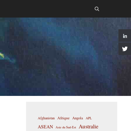
Afrique
Afghanistan
Angola
APL
Australie
ASEAN
Asie du Sud-Est