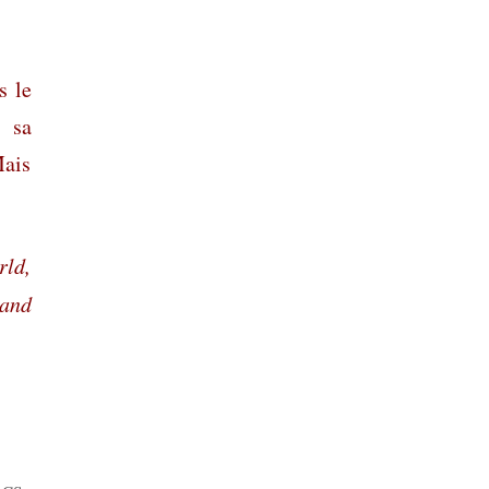
s le
r sa
Mais
rld,
 and