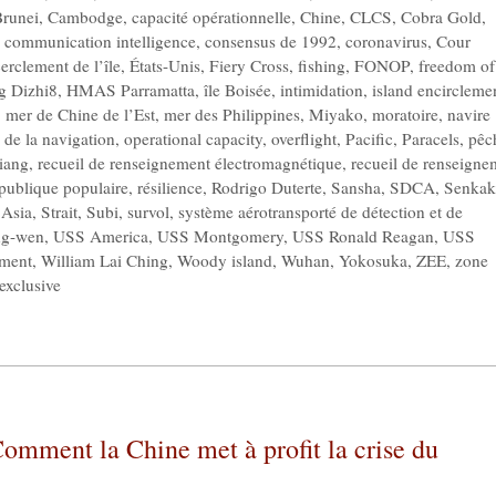
runei
,
Cambodge
,
capacité opérationnelle
,
Chine
,
CLCS
,
Cobra Gold
,
,
communication intelligence
,
consensus de 1992
,
coronavirus
,
Cour
erclement de l’île
,
États-Unis
,
Fiery Cross
,
fishing
,
FONOP
,
freedom of
g Dizhi8
,
HMAS Parramatta
,
île Boisée
,
intimidation
,
island encircleme
,
mer de Chine de l’Est
,
mer des Philippines
,
Miyako
,
moratoire
,
navire
é de la navigation
,
operational capacity
,
overflight
,
Pacific
,
Paracels
,
pêc
iang
,
recueil de renseignement électromagnétique
,
recueil de renseigne
publique populaire
,
résilience
,
Rodrigo Duterte
,
Sansha
,
SDCA
,
Senka
 Asia
,
Strait
,
Subi
,
survol
,
système aérotransporté de détection et de
ng-wen
,
USS America
,
USS Montgomery
,
USS Ronald Reagan
,
USS
ement
,
William Lai Ching
,
Woody island
,
Wuhan
,
Yokosuka
,
ZEE
,
zone
exclusive
omment la Chine met à profit la crise du