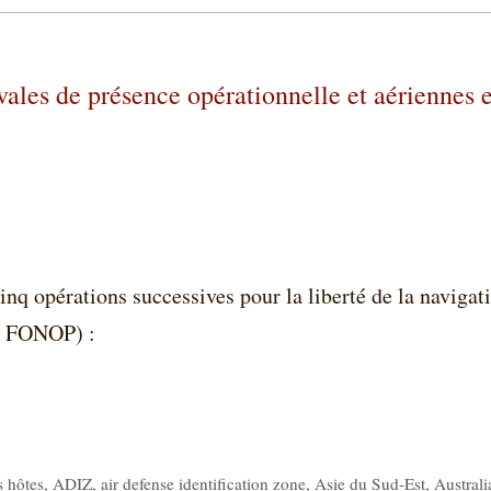
vales de présence opérationnelle et aériennes 
inq opérations successives pour la liberté de la navigat
 / FONOP) :
s hôtes
,
ADIZ
,
air defense identification zone
,
Asie du Sud-Est
,
Australi