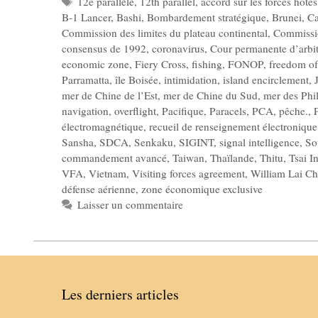
Étiquettes
12e parallèle
,
12th parallel
,
accord sur les forces hôtes
B-1 Lancer
,
Bashi
,
Bombardement stratégique
,
Brunei
,
C
Commission des limites du plateau continental
,
Commissio
consensus de 1992
,
coronavirus
,
Cour permanente d’arbi
economic zone
,
Fiery Cross
,
fishing
,
FONOP
,
freedom of
Parramatta
,
île Boisée
,
intimidation
,
island encirclement
,
mer de Chine de l’Est
,
mer de Chine du Sud
,
mer des Phi
navigation
,
overflight
,
Pacifique
,
Paracels
,
PCA
,
pêche.
,
électromagnétique
,
recueil de renseignement électronique
Sansha
,
SDCA
,
Senkaku
,
SIGINT
,
signal intelligence
,
So
commandement avancé
,
Taiwan
,
Thaïlande
,
Thitu
,
Tsai I
VFA
,
Vietnam
,
Visiting forces agreement
,
William Lai Ch
défense aérienne
,
zone économique exclusive
Laisser un commentaire
Les derniers articles