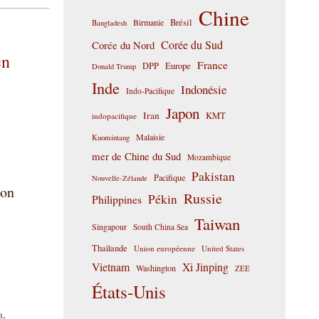
Chine
Birmanie
Brésil
Bangladesh
Corée du Sud
Corée du Nord
en
France
DPP
Europe
Donald Trump
Inde
Indonésie
Indo-Pacifique
Japon
Iran
KMT
indopacifique
Malaisie
Kuomintang
mer de Chine du Sud
Mozambique
Pakistan
Pacifique
Nouvelle-Zélande
ion
Russie
Pékin
Philippines
Taiwan
Singapour
South China Sea
Thaïlande
Union européenne
United States
Vietnam
Xi Jinping
Washington
ZEE
États-Unis
a
,