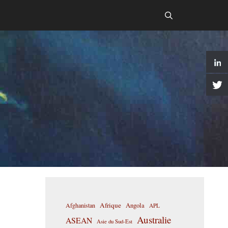
Afrique
Afghanistan
Angola
APL
Australie
ASEAN
Asie du Sud-Est