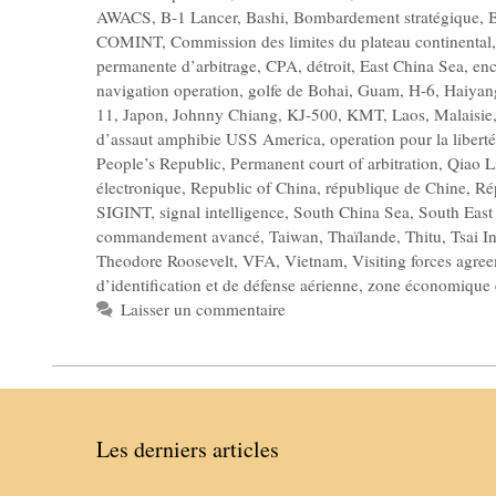
AWACS
,
B-1 Lancer
,
Bashi
,
Bombardement stratégique
,
B
COMINT
,
Commission des limites du plateau continental
permanente d’arbitrage
,
CPA
,
détroit
,
East China Sea
,
enc
navigation operation
,
golfe de Bohai
,
Guam
,
H-6
,
Haiyan
11
,
Japon
,
Johnny Chiang
,
KJ-500
,
KMT
,
Laos
,
Malaisie
d’assaut amphibie USS America
,
operation pour la libert
People’s Republic
,
Permanent court of arbitration
,
Qiao L
électronique
,
Republic of China
,
république de Chine
,
Ré
SIGINT
,
signal intelligence
,
South China Sea
,
South East
commandement avancé
,
Taiwan
,
Thaïlande
,
Thitu
,
Tsai I
Theodore Roosevelt
,
VFA
,
Vietnam
,
Visiting forces agre
d’identification et de défense aérienne
,
zone économique 
Laisser un commentaire
Les derniers articles