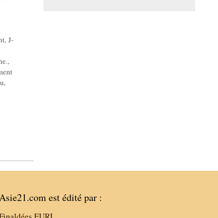
nt
,
J-
he.
,
ment
ku
,
Asie21.com est édité par :
Finaldées EURL