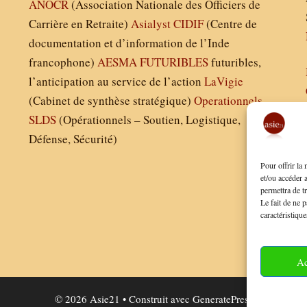
ANOCR
(Association Nationale des Officiers de
Carrière en Retraite)
Asialyst
CIDIF
(Centre de
documentation et d’information de l’Inde
francophone)
AESMA
FUTURIBLES
futuribles,
l’anticipation au service de l’action
LaVigie
(Cabinet de synthèse stratégique)
Operationnels
SLDS
(Opérationnels – Soutien, Logistique,
Défense, Sécurité)
Pour offrir la
et/ou accéder 
permettra de t
Le fait de ne p
caractéristique
Ac
© 2026 Asie21
• Construit avec
GeneratePress