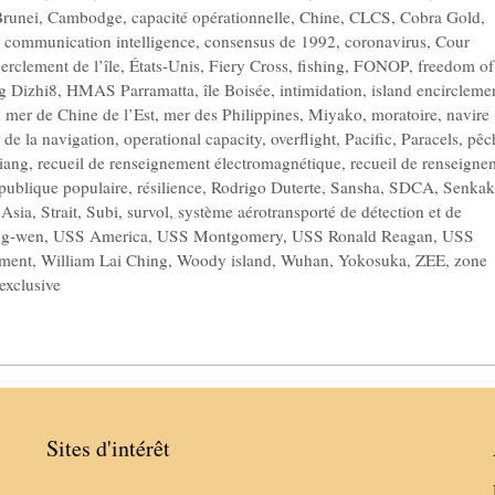
runei
,
Cambodge
,
capacité opérationnelle
,
Chine
,
CLCS
,
Cobra Gold
,
,
communication intelligence
,
consensus de 1992
,
coronavirus
,
Cour
erclement de l’île
,
États-Unis
,
Fiery Cross
,
fishing
,
FONOP
,
freedom of
g Dizhi8
,
HMAS Parramatta
,
île Boisée
,
intimidation
,
island encircleme
,
mer de Chine de l’Est
,
mer des Philippines
,
Miyako
,
moratoire
,
navire
é de la navigation
,
operational capacity
,
overflight
,
Pacific
,
Paracels
,
pêc
iang
,
recueil de renseignement électromagnétique
,
recueil de renseigne
publique populaire
,
résilience
,
Rodrigo Duterte
,
Sansha
,
SDCA
,
Senka
 Asia
,
Strait
,
Subi
,
survol
,
système aérotransporté de détection et de
ng-wen
,
USS America
,
USS Montgomery
,
USS Ronald Reagan
,
USS
ement
,
William Lai Ching
,
Woody island
,
Wuhan
,
Yokosuka
,
ZEE
,
zone
exclusive
Sites d'intérêt