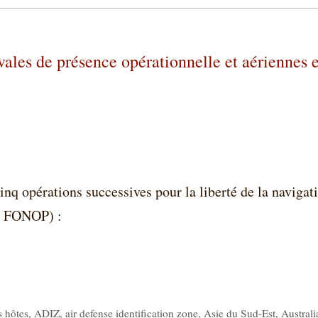
vales de présence opérationnelle et aériennes 
inq opérations successives pour la liberté de la navigat
 / FONOP) :
s hôtes
,
ADIZ
,
air defense identification zone
,
Asie du Sud-Est
,
Australi