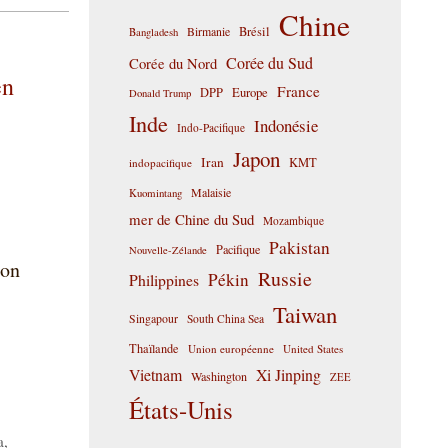
Chine
Birmanie
Brésil
Bangladesh
Corée du Sud
Corée du Nord
en
France
DPP
Europe
Donald Trump
Inde
Indonésie
Indo-Pacifique
Japon
Iran
KMT
indopacifique
Malaisie
Kuomintang
mer de Chine du Sud
Mozambique
Pakistan
Pacifique
Nouvelle-Zélande
ion
Russie
Pékin
Philippines
Taiwan
Singapour
South China Sea
Thaïlande
Union européenne
United States
Vietnam
Xi Jinping
Washington
ZEE
États-Unis
a
,