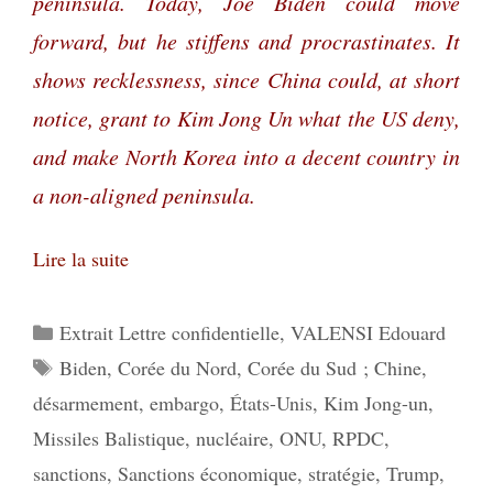
peninsula. Today, Joe Biden could move
forward, but he stiffens and procrastinates. It
shows recklessness, since China could, at short
notice, grant to Kim Jong Un what the US deny,
and make North Korea into a decent country in
a non-aligned peninsula.
Lire la suite
Catégories
Extrait Lettre confidentielle
,
VALENSI Edouard
Étiquettes
Biden
,
Corée du Nord
,
Corée du Sud ; Chine
,
désarmement
,
embargo
,
États-Unis
,
Kim Jong-un
,
Missiles Balistique
,
nucléaire
,
ONU
,
RPDC
,
sanctions
,
Sanctions économique
,
stratégie
,
Trump
,