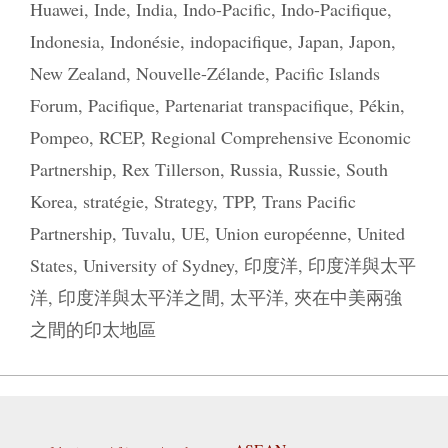
Huawei
,
Inde
,
India
,
Indo-Pacific
,
Indo-Pacifique
,
Indonesia
,
Indonésie
,
indopacifique
,
Japan
,
Japon
,
New Zealand
,
Nouvelle-Zélande
,
Pacific Islands
Forum
,
Pacifique
,
Partenariat transpacifique
,
Pékin
,
Pompeo
,
RCEP
,
Regional Comprehensive Economic
Partnership
,
Rex Tillerson
,
Russia
,
Russie
,
South
Korea
,
stratégie
,
Strategy
,
TPP
,
Trans Pacific
Partnership
,
Tuvalu
,
UE
,
Union européenne
,
United
States
,
University of Sydney
,
印度洋
,
印度洋與太平
洋
,
印度洋與太平洋之間
,
太平洋
,
夾在中美兩強
之間的印太地區