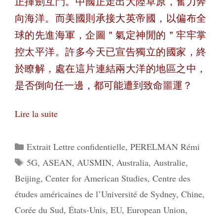
正揮劍互鬥。中國正走出大陸草原，奮力奔
向海洋。而美國則承接大英帝國，以偏布全
球的先進海軍，企圖＂氣定神閒的＂牢牢掌
控太平洋。許多今天已宣告獨立的國家，終
於瞭解，處在這片連結兩大洋的地區之中，
是否倒向任一邊，都可能遭到致命噩運？
Lire la suite
Catégories
Extrait Lettre confidentielle
,
PERELMAN Rémi
Étiquettes
5G
,
ASEAN
,
AUSMIN
,
Australia
,
Australie
,
Beijing
,
Center for American Studies
,
Centre des
études américaines de l’Université de Sydney
,
Chine
,
Corée du Sud
,
États-Unis
,
EU
,
European Union
,