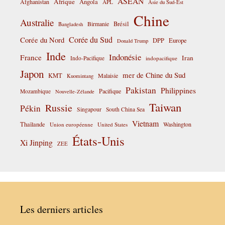
ASEAN
Afrique
Afghanistan
Angola
APL
Asie du Sud-Est
Chine
Australie
Birmanie
Brésil
Bangladesh
Corée du Sud
Corée du Nord
DPP
Europe
Donald Trump
Inde
Indonésie
France
Iran
Indo-Pacifique
indopacifique
Japon
mer de Chine du Sud
KMT
Malaisie
Kuomintang
Pakistan
Philippines
Pacifique
Mozambique
Nouvelle-Zélande
Taiwan
Russie
Pékin
Singapour
South China Sea
Vietnam
Thaïlande
Washington
Union européenne
United States
États-Unis
Xi Jinping
ZEE
Les derniers articles