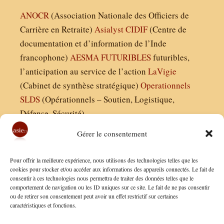
ANOCR
(Association Nationale des Officiers de
Carrière en Retraite)
Asialyst
CIDIF
(Centre de
documentation et d’information de l’Inde
francophone)
AESMA
FUTURIBLES
futuribles,
l’anticipation au service de l’action
LaVigie
(Cabinet de synthèse stratégique)
Operationnels
SLDS
(Opérationnels – Soutien, Logistique,
Défense, Sécurité)
Gérer le consentement
Asie21.com est édité par :
Pour offrir la meilleure expérience, nous utilisons des technologies telles que les
Finaldées EURL
cookies pour stocker et/ou accéder aux informations des appareils connectés. Le fait de
consentir à ces technologies nous permettra de traiter des données telles que le
Siège social : 13 avenue Boudon, 75016, Paris
comportement de navigation ou les ID uniques sur ce site. Le fait de ne pas consentir
Nous contacter
ou de retirer son consentement peut avoir un effet restrictif sur certaines
caractéristiques et fonctions.
Mentions Légales