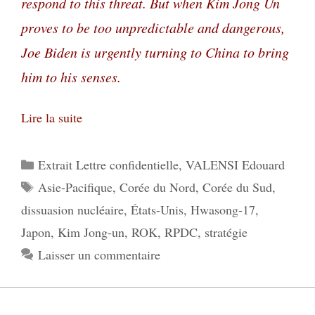
respond to this threat. But when Kim Jong Un
proves to be too unpredictable and dangerous,
Joe Biden is urgently turning to China to bring
him to his senses.
Lire la suite
Catégories
Extrait Lettre confidentielle
,
VALENSI Edouard
Étiquettes
Asie-Pacifique
,
Corée du Nord
,
Corée du Sud
,
dissuasion nucléaire
,
États-Unis
,
Hwasong-17
,
Japon
,
Kim Jong-un
,
ROK
,
RPDC
,
stratégie
Laisser un commentaire