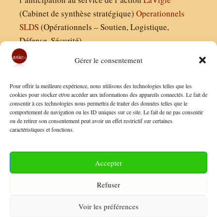
(Cabinet de synthèse stratégique)
Operationnels
SLDS
(Opérationnels – Soutien, Logistique,
Défense, Sécurité)
Gérer le consentement
Asie21.com est édité par :
Pour offrir la meilleure expérience, nous utilisons des technologies telles que les
Finaldées EURL
cookies pour stocker et/ou accéder aux informations des appareils connectés. Le fait de
consentir à ces technologies nous permettra de traiter des données telles que le
Siège social : 13 avenue Boudon, 75016, Paris
comportement de navigation ou les ID uniques sur ce site. Le fait de ne pas consentir
Nous contacter
ou de retirer son consentement peut avoir un effet restrictif sur certaines
caractéristiques et fonctions.
Mentions Légales
Conditions Générales de Vente
Accepter
Politique de Confidentialité
Refuser
FAQ
Voir les préférences