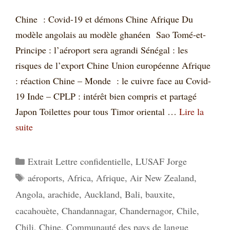
Chine : Covid-19 et démons Chine Afrique Du
modèle angolais au modèle ghanéen Sao Tomé-et-
Principe : l’aéroport sera agrandi Sénégal : les
risques de l’export Chine Union européenne Afrique
: réaction Chine – Monde : le cuivre face au Covid-
19 Inde – CPLP : intérêt bien compris et partagé
Japon Toilettes pour tous Timor oriental …
Lire la
suite
Catégories
Extrait Lettre confidentielle
,
LUSAF Jorge
Étiquettes
aéroports
,
Africa
,
Afrique
,
Air New Zealand
,
Angola
,
arachide
,
Auckland
,
Bali
,
bauxite
,
cacahouète
,
Chandannagar
,
Chandernagor
,
Chile
,
Chili
,
Chine
,
Communauté des pays de langue