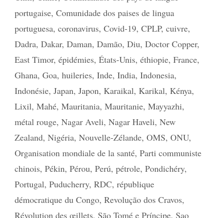
portugaise
,
Comunidade dos paises de lingua
portuguesa
,
coronavirus
,
Covid-19
,
CPLP
,
cuivre
,
Dadra
,
Dakar
,
Daman
,
Damão
,
Diu
,
Doctor Copper
,
East Timor
,
épidémies
,
États-Unis
,
éthiopie
,
France
,
Ghana
,
Goa
,
huileries
,
Inde
,
India
,
Indonesia
,
Indonésie
,
Japan
,
Japon
,
Karaikal
,
Karikal
,
Kénya
,
Lixil
,
Mahé
,
Mauritania
,
Mauritanie
,
Mayyazhi
,
métal rouge
,
Nagar Aveli
,
Nagar Haveli
,
New
Zealand
,
Nigéria
,
Nouvelle-Zélande
,
OMS
,
ONU
,
Organisation mondiale de la santé
,
Parti communiste
chinois
,
Pékin
,
Pérou
,
Perú
,
pétrole
,
Pondichéry
,
Portugal
,
Puducherry
,
RDC
,
république
démocratique du Congo
,
Revolução dos Cravos
,
Révolution des œillets
,
São Tomé e Príncipe
,
Sao