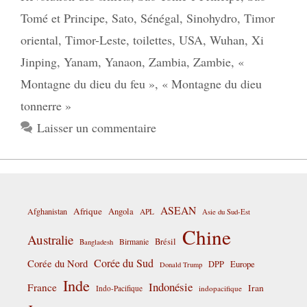
Tomé et Principe
,
Sato
,
Sénégal
,
Sinohydro
,
Timor
oriental
,
Timor-Leste
,
toilettes
,
USA
,
Wuhan
,
Xi
Jinping
,
Yanam
,
Yanaon
,
Zambia
,
Zambie
,
«
Montagne du dieu du feu »
,
« Montagne du dieu
tonnerre »
Laisser un commentaire
ASEAN
Afrique
Afghanistan
Angola
APL
Asie du Sud-Est
Chine
Australie
Birmanie
Brésil
Bangladesh
Corée du Sud
Corée du Nord
DPP
Europe
Donald Trump
Inde
Indonésie
France
Iran
Indo-Pacifique
indopacifique