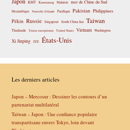
Japon
mer de Chine du Sud
KMT
Malaisie
Kuomintang
Pakistan
Philippines
Pacifique
Mozambique
Nouvelle-Zélande
Taiwan
Russie
Pékin
Singapour
South China Sea
Vietnam
Thaïlande
Washington
Union européenne
United States
États-Unis
Xi Jinping
ZEE
Les derniers articles
Japon – Mercosur : Dessiner les contours d’un
partenariat multilatéral
Taïwan – Japon : Une confiance populaire
transpartisane envers Tokyo, loin devant