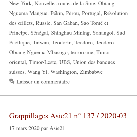
New York
,
Nouvelles routes de la Soie
,
Obiang
Nguema Mangue
,
Pékin
,
Pérou
,
Portugal
,
Révolution
des œillets
,
Russie
,
San Gaban
,
Sao Tomé et
Principe
,
Sénégal
,
Shinghau Mining
,
Sonangol
,
Sud
Pacifique
,
Taiwan
,
Teodorín
,
Teodoro
,
Teodoro
Obiang Nguema Mbasogo
,
terrorisme
,
Timor
oriental
,
Timor-Leste
,
UBS
,
Union des banques
suisses
,
Wang Yi
,
Washington
,
Zimbabwe
Laisser un commentaire
Grappillages Asie21 n° 137 / 2020-03
17 mars 2020
par
Asie21