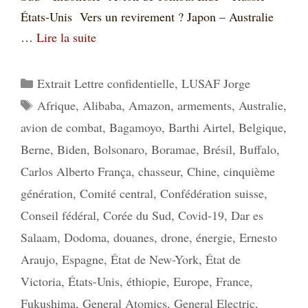
États-Unis Vers un revirement ? Japon – Australie
…
Lire la suite
Catégories
Extrait Lettre confidentielle
,
LUSAF Jorge
Étiquettes
Afrique
,
Alibaba
,
Amazon
,
armements
,
Australie
,
avion de combat
,
Bagamoyo
,
Barthi Airtel
,
Belgique
,
Berne
,
Biden
,
Bolsonaro
,
Boramae
,
Brésil
,
Buffalo
,
Carlos Alberto França
,
chasseur
,
Chine
,
cinquième
génération
,
Comité central
,
Confédération suisse
,
Conseil fédéral
,
Corée du Sud
,
Covid-19
,
Dar es
Salaam
,
Dodoma
,
douanes
,
drone
,
énergie
,
Ernesto
Araujo
,
Espagne
,
État de New-York
,
État de
Victoria
,
États-Unis
,
éthiopie
,
Europe
,
France
,
Fukushima
,
General Atomics
,
General Electric
,