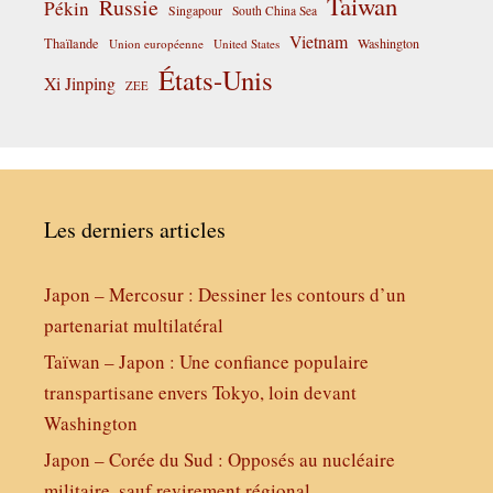
Taiwan
Russie
Pékin
Singapour
South China Sea
Vietnam
Thaïlande
Washington
Union européenne
United States
États-Unis
Xi Jinping
ZEE
Les derniers articles
Japon – Mercosur : Dessiner les contours d’un
partenariat multilatéral
Taïwan – Japon : Une confiance populaire
transpartisane envers Tokyo, loin devant
Washington
Japon – Corée du Sud : Opposés au nucléaire
militaire, sauf revirement régional