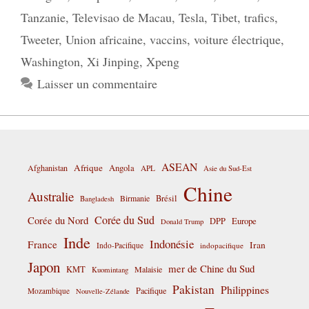
Tanzanie
,
Televisao de Macau
,
Tesla
,
Tibet
,
trafics
,
Tweeter
,
Union africaine
,
vaccins
,
voiture électrique
,
Washington
,
Xi Jinping
,
Xpeng
Laisser un commentaire
ASEAN
Afrique
Afghanistan
Angola
APL
Asie du Sud-Est
Chine
Australie
Birmanie
Brésil
Bangladesh
Corée du Sud
Corée du Nord
DPP
Europe
Donald Trump
Inde
Indonésie
France
Iran
Indo-Pacifique
indopacifique
Japon
mer de Chine du Sud
KMT
Malaisie
Kuomintang
Pakistan
Philippines
Pacifique
Mozambique
Nouvelle-Zélande