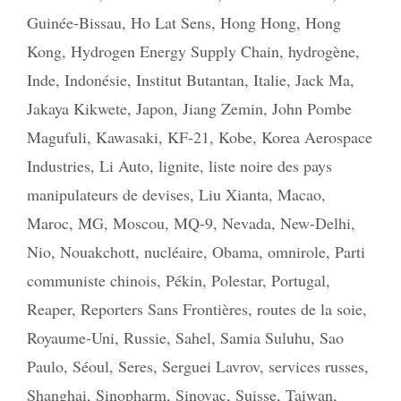
Guinée-Bissau
,
Ho Lat Sens
,
Hong Hong
,
Hong
Kong
,
Hydrogen Energy Supply Chain
,
hydrogène
,
Inde
,
Indonésie
,
Institut Butantan
,
Italie
,
Jack Ma
,
Jakaya Kikwete
,
Japon
,
Jiang Zemin
,
John Pombe
Magufuli
,
Kawasaki
,
KF-21
,
Kobe
,
Korea Aerospace
Industries
,
Li Auto
,
lignite
,
liste noire des pays
manipulateurs de devises
,
Liu Xianta
,
Macao
,
Maroc
,
MG
,
Moscou
,
MQ-9
,
Nevada
,
New-Delhi
,
Nio
,
Nouakchott
,
nucléaire
,
Obama
,
omnirole
,
Parti
communiste chinois
,
Pékin
,
Polestar
,
Portugal
,
Reaper
,
Reporters Sans Frontières
,
routes de la soie
,
Royaume-Uni
,
Russie
,
Sahel
,
Samia Suluhu
,
Sao
Paulo
,
Séoul
,
Seres
,
Serguei Lavrov
,
services russes
,
Shanghai
,
Sinopharm
,
Sinovac
,
Suisse
,
Taiwan
,