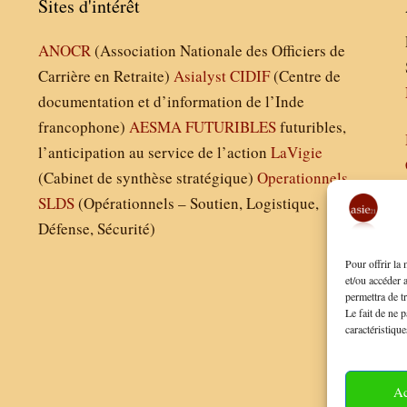
Sites d'intérêt
ANOCR
(Association Nationale des Officiers de
Carrière en Retraite)
Asialyst
CIDIF
(Centre de
documentation et d’information de l’Inde
francophone)
AESMA
FUTURIBLES
futuribles,
l’anticipation au service de l’action
LaVigie
(Cabinet de synthèse stratégique)
Operationnels
SLDS
(Opérationnels – Soutien, Logistique,
Défense, Sécurité)
Pour offrir la
et/ou accéder 
permettra de t
Le fait de ne p
caractéristique
Ac