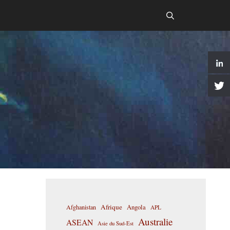
Afrique
Afghanistan
Angola
APL
Australie
ASEAN
Asie du Sud-Est