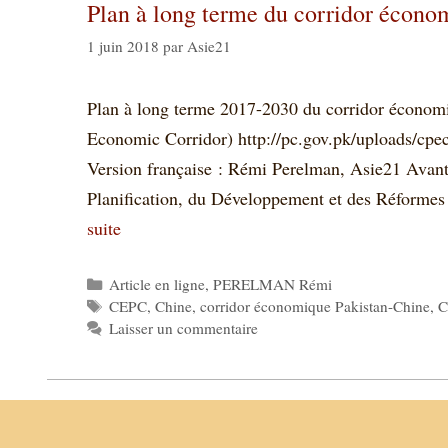
Plan à long terme du corridor écono
1 juin 2018
par
Asie21
Plan à long terme 2017-2030 du corridor économ
Economic Corridor) http://pc.gov.pk/uploads/cpe
Version française : Rémi Perelman, Asie21 Avant-p
Planification, du Développement et des Réformes 
suite
Catégories
Article en ligne
,
PERELMAN Rémi
Étiquettes
CEPC
,
Chine
,
corridor économique Pakistan-Chine
,
C
Laisser un commentaire