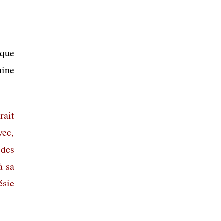
oque
ine
rait
vec,
 des
à sa
ésie