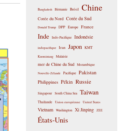
Chine
Birmanie
Brésil
Bangladesh
Corée du Sud
Corée du Nord
France
DPP
Europe
Donald Trump
Inde
Indonésie
Indo-Pacifique
Japon
Iran
KMT
indopacifique
Malaisie
Kuomintang
mer de Chine du Sud
Mozambique
Pakistan
Pacifique
Nouvelle-Zélande
Russie
Pékin
Philippines
Taiwan
Singapour
South China Sea
Thaïlande
Union européenne
United States
Vietnam
Xi Jinping
Washington
ZEE
États-Unis