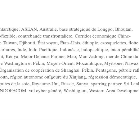
ntarctique
,
ASEAN
,
Australie
,
base stratégique de Longpo
,
Bhoutan
,
/flexible
,
contrebande transfrontalière
,
Corridor économique Chine-
de Taiwan
,
Djibouti
,
État voyou
,
États-Unis
,
éthiopie
,
exosquelettes
,
flotte
arbures
,
Inde
,
Indo-Pacifique
,
Indonésie
,
indopacifique
,
interopérabilit
hi
,
Kénya
,
Major Defence Partner
,
Mao
,
Mao Zedong
,
mer de Chine du
tre Washington et Pékin
,
Moyen-Orient
,
Mozambique
,
Myitsone
,
Nawaz
Organisation de coopération de Shanghai
,
Pékin
,
Pentagone
,
pétrole raf
goun
,
région autonome ouïgoure du Xinjiang
,
régression démocratique
,
outes de la soie
,
Royaume-Uni
,
Russie
,
Sanya
,
sparring partner
,
Sri Lan
INDOPACOM
,
vol cyber-généré
,
Washington
,
Western Area Developme