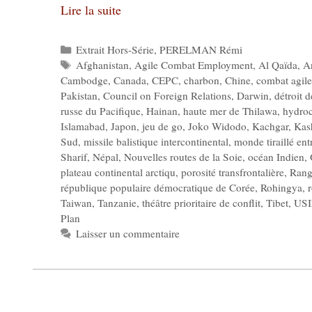
Lire la suite
Catégories
Extrait Hors-Série
,
PERELMAN Rémi
Étiquettes
Afghanistan
,
Agile Combat Employment
,
Al Qaïda
,
A
Cambodge
,
Canada
,
CEPC
,
charbon
,
Chine
,
combat agile
Pakistan
,
Council on Foreign Relations
,
Darwin
,
détroit 
russe du Pacifique
,
Hainan
,
haute mer de Thilawa
,
hydroc
Islamabad
,
Japon
,
jeu de go
,
Joko Widodo
,
Kachgar
,
Kas
Sud
,
missile balistique intercontinental
,
monde tiraillé en
Sharif
,
Népal
,
Nouvelles routes de la Soie
,
océan Indien
,
plateau continental arctiqu
,
porosité transfrontalière
,
Ran
république populaire démocratique de Corée
,
Rohingya
,
r
Taiwan
,
Tanzanie
,
théâtre prioritaire de conflit
,
Tibet
,
US
Plan
Laisser un commentaire