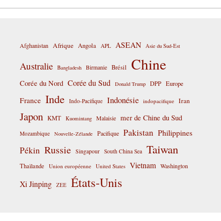
ASEAN
Afrique
Afghanistan
Angola
APL
Asie du Sud-Est
Chine
Australie
Birmanie
Brésil
Bangladesh
Corée du Sud
Corée du Nord
DPP
Europe
Donald Trump
Inde
Indonésie
France
Iran
Indo-Pacifique
indopacifique
Japon
mer de Chine du Sud
KMT
Malaisie
Kuomintang
Pakistan
Philippines
Pacifique
Mozambique
Nouvelle-Zélande
Taiwan
Russie
Pékin
Singapour
South China Sea
Vietnam
Thaïlande
Washington
Union européenne
United States
États-Unis
Xi Jinping
ZEE