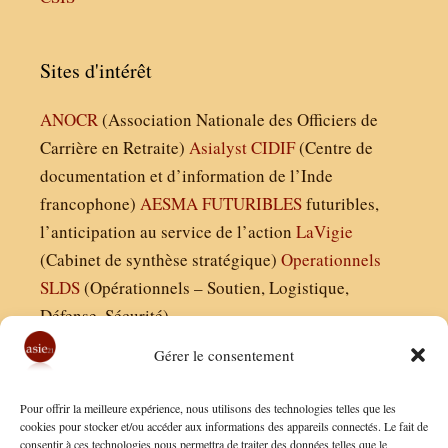
Sites d'intérêt
ANOCR
(Association Nationale des Officiers de
Carrière en Retraite)
Asialyst
CIDIF
(Centre de
documentation et d’information de l’Inde
francophone)
AESMA
FUTURIBLES
futuribles,
l’anticipation au service de l’action
LaVigie
(Cabinet de synthèse stratégique)
Operationnels
SLDS
(Opérationnels – Soutien, Logistique,
Défense, Sécurité)
Gérer le consentement
Asie21.com est édité par :
Pour offrir la meilleure expérience, nous utilisons des technologies telles que les
Finaldées EURL
cookies pour stocker et/ou accéder aux informations des appareils connectés. Le fait de
consentir à ces technologies nous permettra de traiter des données telles que le