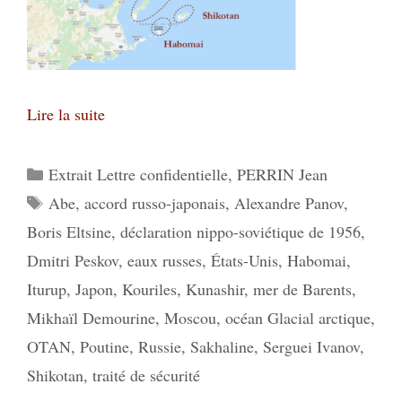
Lire la suite
Catégories
Extrait Lettre confidentielle
,
PERRIN Jean
Étiquettes
Abe
,
accord russo-japonais
,
Alexandre Panov
,
Boris Eltsine
,
déclaration nippo-soviétique de 1956
,
Dmitri Peskov
,
eaux russes
,
États-Unis
,
Habomai
,
Iturup
,
Japon
,
Kouriles
,
Kunashir
,
mer de Barents
,
Mikhaïl Demourine
,
Moscou
,
océan Glacial arctique
,
OTAN
,
Poutine
,
Russie
,
Sakhaline
,
Serguei Ivanov
,
Shikotan
,
traité de sécurité