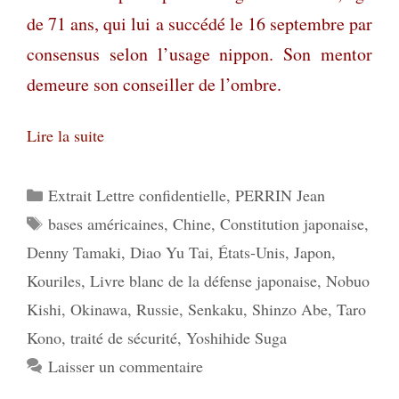
de 71 ans, qui lui a succédé le 16 septembre par
consensus selon l’usage nippon. Son mentor
demeure son conseiller de l’ombre.
Lire la suite
Catégories
Extrait Lettre confidentielle
,
PERRIN Jean
Étiquettes
bases américaines
,
Chine
,
Constitution japonaise
,
Denny Tamaki
,
Diao Yu Tai
,
États-Unis
,
Japon
,
Kouriles
,
Livre blanc de la défense japonaise
,
Nobuo
Kishi
,
Okinawa
,
Russie
,
Senkaku
,
Shinzo Abe
,
Taro
Kono
,
traité de sécurité
,
Yoshihide Suga
Laisser un commentaire