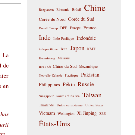
Chine
Birmanie
Brésil
Bangladesh
Corée du Sud
Corée du Nord
France
DPP
Europe
Donald Trump
Inde
Indonésie
Indo-Pacifique
Japon
Iran
KMT
indopacifique
. La
Malaisie
Kuomintang
d de
mer de Chine du Sud
Mozambique
Pakistan
mier
Pacifique
Nouvelle-Zélande
Russie
Pékin
Philippines
e en
Taiwan
Singapour
South China Sea
Thaïlande
Union européenne
United States
Vietnam
Xi Jinping
 has
Washington
ZEE
États-Unis
uril
 The