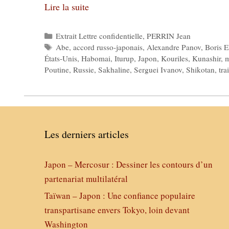
Lire la suite
Catégories
Extrait Lettre confidentielle
,
PERRIN Jean
Étiquettes
Abe
,
accord russo-japonais
,
Alexandre Panov
,
Boris E
États-Unis
,
Habomai
,
Iturup
,
Japon
,
Kouriles
,
Kunashir
,
m
Poutine
,
Russie
,
Sakhaline
,
Serguei Ivanov
,
Shikotan
,
tra
Les derniers articles
Japon – Mercosur : Dessiner les contours d’un
partenariat multilatéral
Taïwan – Japon : Une confiance populaire
transpartisane envers Tokyo, loin devant
Washington