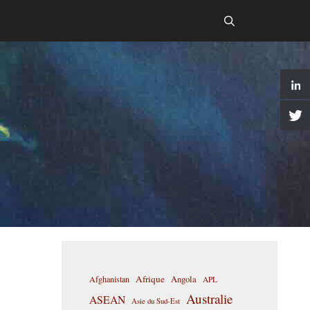
Afrique
Afghanistan
Angola
APL
Australie
ASEAN
Asie du Sud-Est