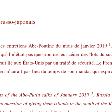
 russo-japonais
1
 des entretiens Abe-Poutine du mois de janvier 2019
 qu’il n’était pas question de leur céder des îlots du su
rait lié aux États-Unis par un traité de sécurité. Le Pre
fert n’aurait pas lieu du temps de son mandat qui expir
1
ns of the Abe-Putin talks of January 2019
. Russia
 no question of giving them islands in the south of the K
 be bound to the United States by a security treaty.