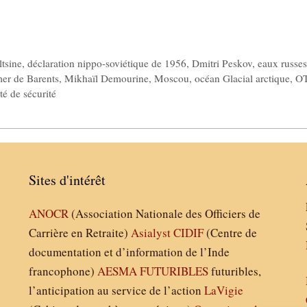
ltsine
,
déclaration nippo-soviétique de 1956
,
Dmitri Peskov
,
eaux russe
er de Barents
,
Mikhaïl Demourine
,
Moscou
,
océan Glacial arctique
,
O
ité de sécurité
Sites d'intérêt
ANOCR
(Association Nationale des Officiers de
Carrière en Retraite)
Asialyst
CIDIF
(Centre de
documentation et d’information de l’Inde
francophone)
AESMA
FUTURIBLES
futuribles,
l’anticipation au service de l’action
LaVigie