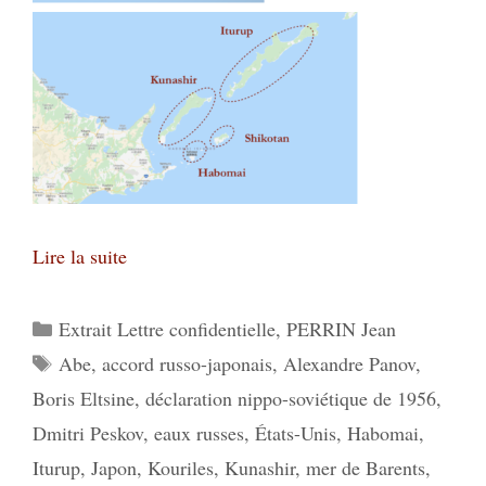
Lire la suite
Catégories
Extrait Lettre confidentielle
,
PERRIN Jean
Étiquettes
Abe
,
accord russo-japonais
,
Alexandre Panov
,
Boris Eltsine
,
déclaration nippo-soviétique de 1956
,
Dmitri Peskov
,
eaux russes
,
États-Unis
,
Habomai
,
Iturup
,
Japon
,
Kouriles
,
Kunashir
,
mer de Barents
,