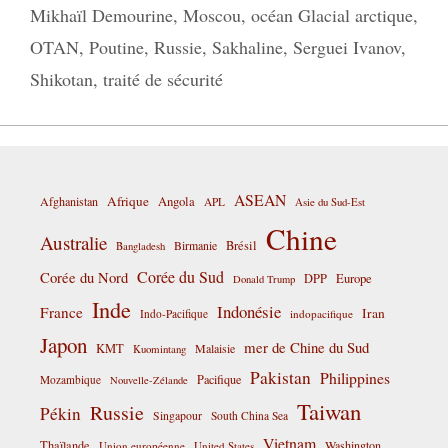
Mikhaïl Demourine
,
Moscou
,
océan Glacial arctique
,
OTAN
,
Poutine
,
Russie
,
Sakhaline
,
Serguei Ivanov
,
Shikotan
,
traité de sécurité
ASEAN
Afrique
Afghanistan
Angola
APL
Asie du Sud-Est
Chine
Australie
Birmanie
Brésil
Bangladesh
Corée du Sud
Corée du Nord
DPP
Europe
Donald Trump
Inde
Indonésie
France
Iran
Indo-Pacifique
indopacifique
Japon
mer de Chine du Sud
KMT
Malaisie
Kuomintang
Pakistan
Philippines
Pacifique
Mozambique
Nouvelle-Zélande
Taiwan
Russie
Pékin
Singapour
South China Sea
Vietnam
Thaïlande
Washington
Union européenne
United States