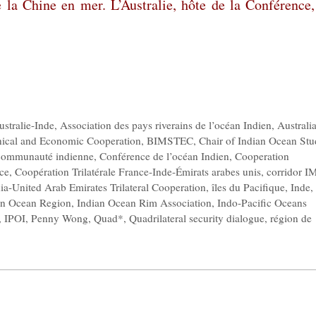
 la Chine en mer. L’Australie, hôte de la Conférence,
stralie-Inde
,
Association des pays riverains de l’océan Indien
,
Australi
hnical and Economic Cooperation
,
BIMSTEC
,
Chair of Indian Ocean Stu
communauté indienne
,
Conférence de l’océan Indien
,
Cooperation
ce
,
Coopération Trilatérale France-Inde-Émirats arabes unis
,
corridor 
ia-United Arab Emirates Trilateral Cooperation
,
îles du Pacifique
,
Inde
,
an Ocean Region
,
Indian Ocean Rim Association
,
Indo-Pacific Oceans
,
IPOI
,
Penny Wong
,
Quad*
,
Quadrilateral security dialogue
,
région de