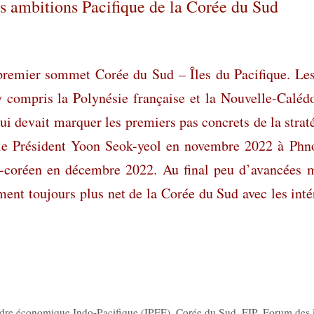
es ambitions Pacifique de la Corée du Sud
 premier sommet Corée du Sud – Îles du Pacifique. Le
 compris la Polynésie française et la Nouvelle-Caléd
qui devait marquer les premiers pas concrets de la strat
 le Président Yoon Seok-yeol en novembre 2022 à Ph
d-coréen en décembre 2022. Au final peu d’avancées 
ment toujours plus net de la Corée du Sud avec les inté
dre économique Indo-Pacifique (IPEF)
,
Corée du Sud
,
FIP
,
Forum des î