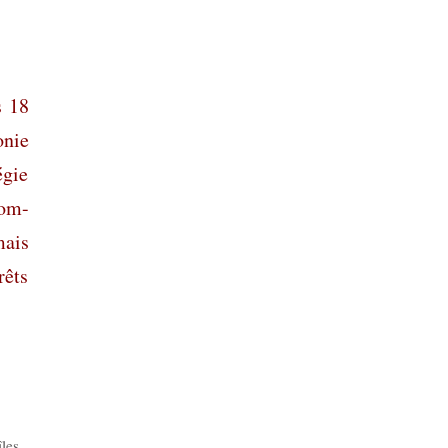
s 18
onie
égie
nom-
mais
rêts
les