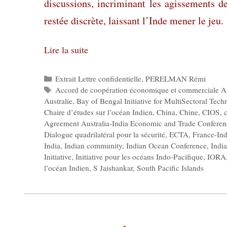
discussions, incriminant les agissements de
restée discrète, laissant l’Inde mener le jeu.
Lire la suite
Catégories
Extrait Lettre confidentielle
,
PERELMAN Rémi
Étiquettes
Accord de coopération économique et commerciale Au
Australie
,
Bay of Bengal Initiative for MultiSectoral Tec
Chaire d’études sur l’océan Indien
,
China
,
Chine
,
CIOS
,
Agreement Australia-India Economic and Trade Conferen
Dialogue quadrilatéral pour la sécurité
,
ECTA
,
France-Ind
India
,
Indian community
,
Indian Ocean Conference
,
Indi
Initiative
,
Initiative pour les océans Indo-Pacifique
,
IORA
l’océan Indien
,
S Jaishankar
,
South Pacific Islands