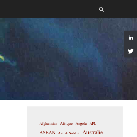
Afrique
Afghanistan
Angola
APL
Australie
ASEAN
Asie du Sud-Est