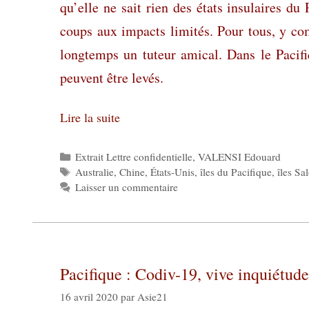
qu’elle ne sait rien des états insulaires du
coups aux impacts limités. Pour tous, y com
longtemps un tuteur amical. Dans le Pacifiq
peuvent être levés.
Lire la suite
Catégories
Extrait Lettre confidentielle
,
VALENSI Edouard
Étiquettes
Australie
,
Chine
,
États-Unis
,
îles du Pacifique
,
îles S
Laisser un commentaire
Pacifique : Codiv-19, vive inquiétude
16 avril 2020
par
Asie21