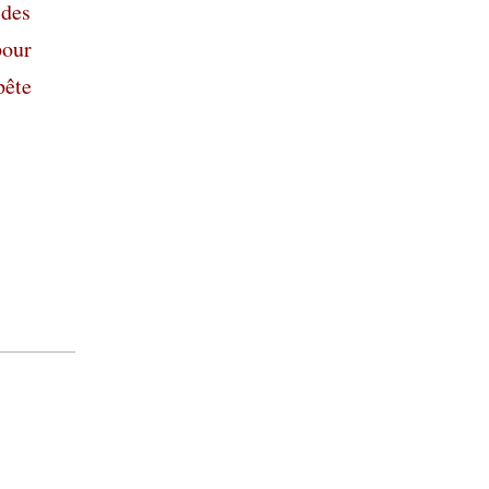
 des
pour
pête