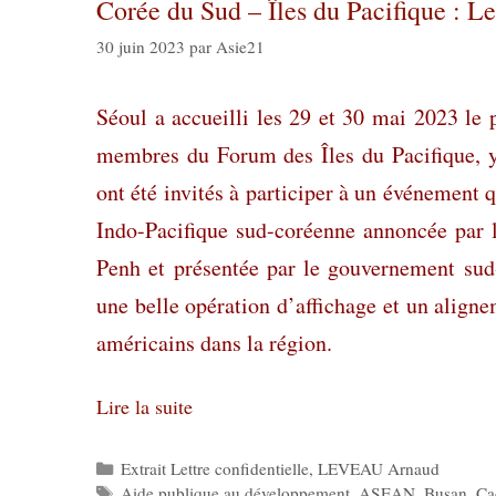
Corée du Sud – Îles du Pacifique : L
30 juin 2023
par
Asie21
Séoul a accueilli les 29 et 30 mai 2023 le
membres du Forum des Îles du Pacifique, y
ont été invités à participer à un événement 
Indo-Pacifique sud-coréenne annoncée par
Penh et présentée par le gouvernement su
une belle opération d’affichage et un aligne
américains dans la région.
Lire la suite
Catégories
Extrait Lettre confidentielle
,
LEVEAU Arnaud
Étiquettes
Aide publique au développement
,
ASEAN
,
Busan
,
Ca