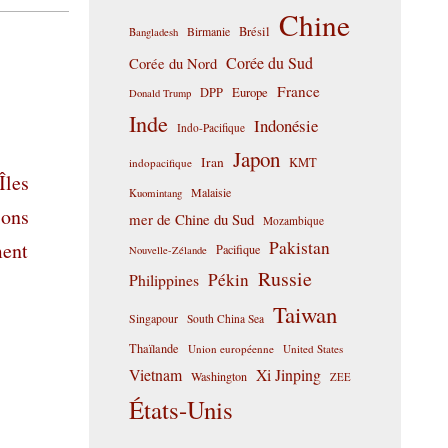
Chine
Birmanie
Brésil
Bangladesh
Corée du Sud
Corée du Nord
France
DPP
Europe
Donald Trump
Inde
Indonésie
Indo-Pacifique
Japon
Iran
KMT
indopacifique
Îles
Malaisie
Kuomintang
ions
mer de Chine du Sud
Mozambique
Pakistan
ment
Pacifique
Nouvelle-Zélande
Russie
Pékin
Philippines
Taiwan
Singapour
South China Sea
Thaïlande
Union européenne
United States
Vietnam
Xi Jinping
Washington
ZEE
États-Unis