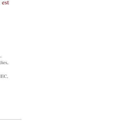
 est
a
,
dies
,
IMEC
,