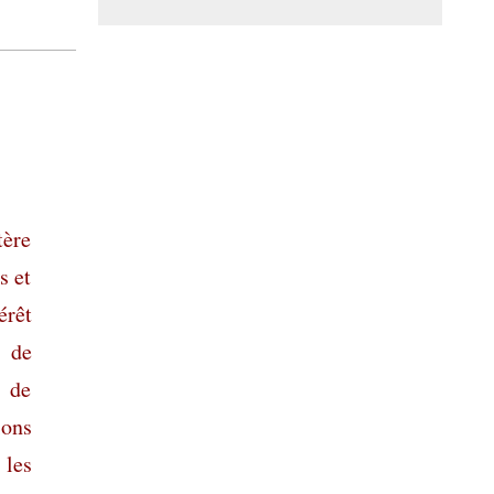
tère
s et
érêt
t de
n de
ions
 les