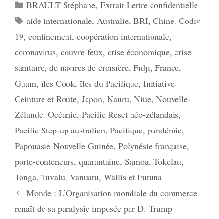
Catégories
BRAULT Stéphane
,
Extrait Lettre confidentielle
Étiquettes
aide internationale
,
Australie
,
BRI
,
Chine
,
Codiv-
19
,
confinement
,
coopération internationale
,
coronavirus
,
couvre-feux
,
crise économique
,
crise
sanitaire
,
de navires de croisière
,
Fidji
,
France
,
Guam
,
îles Cook
,
îles du Pacifique
,
Initiative
Ceinture et Route
,
Japon
,
Nauru
,
Niue
,
Nouvelle-
Zélande
,
Océanie
,
Pacific Reset néo-zélandais
,
Pacific Step-up australien
,
Pacifique
,
pandémie
,
Papouasie-Nouvelle-Guinée
,
Polynésie française
,
porte-conteneurs
,
quarantaine
,
Samoa
,
Tokelau
,
Tonga
,
Tuvalu
,
Vanuatu
,
Wallis et Futuna
Monde : L’Organisation mondiale du commerce
renaît de sa paralysie imposée par D. Trump