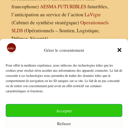
francophone)
AESMA
FUTURIBLES
futuribles,
l’anticipation au service de l’action
LaVigie
(Cabinet de synthèse stratégique)
Operationnels
SLDS
(Opérationnels – Soutien, Logistique,
Défense, Sécurité)
Gérer le consentement
Asie21.com est édité par :
Pour offrir la meilleure expérience, nous utilisons des technologies telles que les
Finaldées EURL
cookies pour stocker et/ou accéder aux informations des appareils connectés. Le fait de
consentir à ces technologies nous permettra de traiter des données telles que le
Siège social : 13 avenue Boudon, 75016, Paris
comportement de navigation ou les ID uniques sur ce site. Le fait de ne pas consentir
Nous contacter
ou de retirer son consentement peut avoir un effet restrictif sur certaines
caractéristiques et fonctions.
Mentions Légales
Conditions Générales de Vente
Accepter
Politique de Confidentialité
Refuser
FAQ