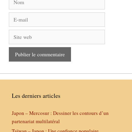
E-
mail
Site
web
Les derniers articles
Japon – Mercosur : Dessiner les contours d’un
partenariat multilatéral
Taïwan – Japon : Une confiance populaire